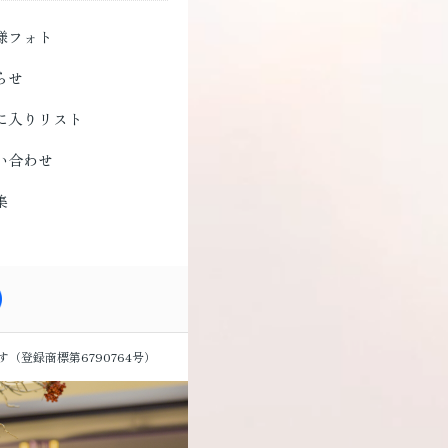
様フォト
らせ
に入りリスト
い合わせ
集
す
（登録商標第6790764号）