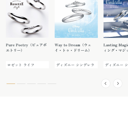
Pure Poetry（ピュアポ
Way to Dream（ウェ
Lasting Ma
エトリー）
イ・トゥ・ドリーム）
ィング・マジ
ロゼット ライフ
ディズニー シンデレラ
ディズニー 