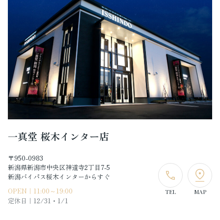
一真堂 桜木インター店
〒950-0983
新潟県新潟市中央区神道寺2丁目7-5
新潟バイパス桜木インターからすぐ
OPEN｜11:00～19:00
TEL
MAP
定休日｜
12/31・1/1