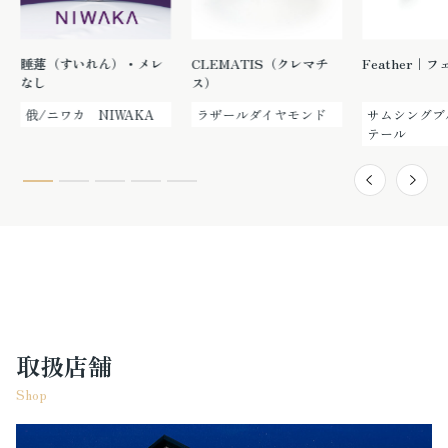
睡蓮（すいれん）・メレ
CLEMATIS（クレマチ
Feather｜
なし
ス）
俄/ニワカ NIWAKA
ラザールダイヤモンド
サムシングブ
テール
取扱店舗
Shop