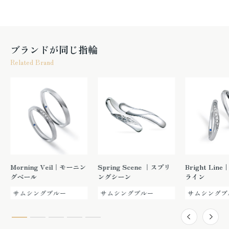
ブランドが同じ指輪
Related Brand
Morning Veil｜モーニン
Spring Scene ｜スプリ
Bright Li
グベール
ングシーン
ライン
サムシングブルー
サムシングブルー
サムシングブ