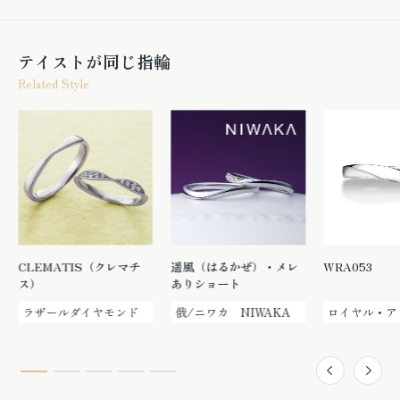
テイストが同じ指輪
Related Style
CLEMATIS（クレマチ
遥風（はるかぜ）・メレ
WRA053
ス）
ありショート
ラザールダイヤモンド
俄/ニワカ NIWAKA
ロイヤル・ア