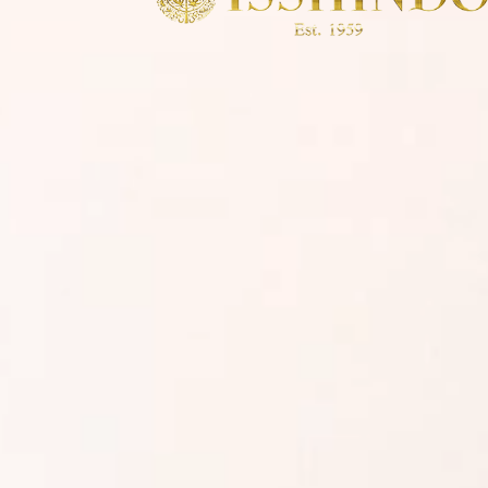
雲龍（うんりゅう）
京杢目 長閑（のどか）
俄/ニワカ NIWAKA
俄/ニワカ NIWAKA