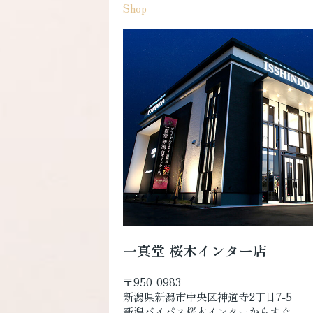
Shop
一真堂 桜木インター店
〒950-0983
新潟県新潟市中央区神道寺2丁目7-5
新潟バイパス桜木インターからすぐ