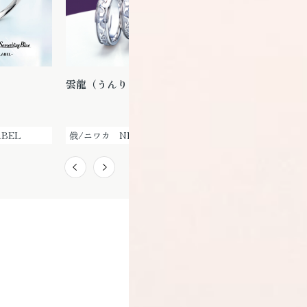
雲龍（うんりゅう）
京杢目 長閑（のどか）
ABEL
俄/ニワカ NIWAKA
俄/ニワカ NIWAKA