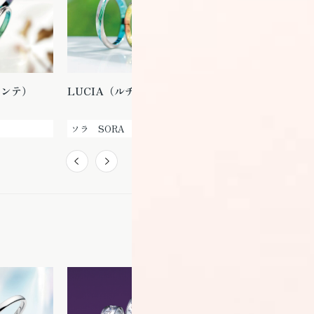
モンテ）
LUCIA（ルチア）
CONTRAIL（コントレ
イル）
ソラ SORA
ソラ SORA