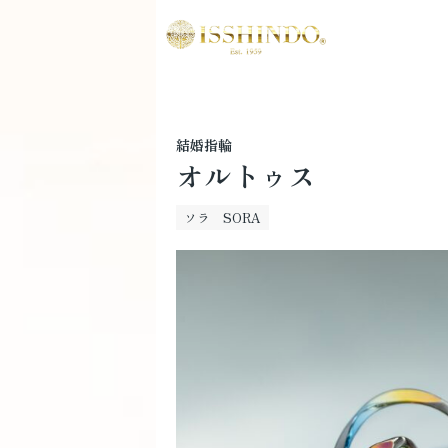
結婚指輪
オルトゥス
ソラ SORA