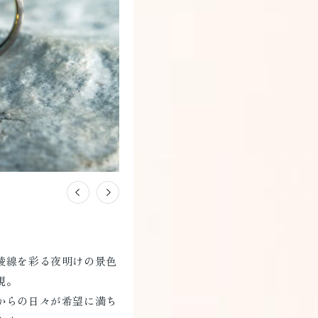
稜線を彩る夜明けの景色
現。
からの日々が希望に満ち