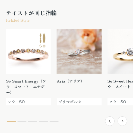
テイストが同じ指輪
Related Style
So Smart Energy（ソ
Aria（アリア）
So Sweet H
ウ スマート エナジ
ウ スイート
ー）
ソウ SO
プリマポルタ
ソウ SO