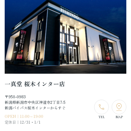
一真堂 桜木インター店
〒950-0983
新潟県新潟市中央区神道寺2丁目7-5
新潟バイパス桜木インターからすぐ
OPEN｜11:00～19:00
TEL
MAP
定休日｜
12/31・1/1