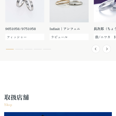
9651058/9751058
Infinit｜アンフェニ
長次郎（ちょ
フィッシャー
ラピュール
俄/ニワカ N
取扱店舗
Shop