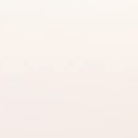
Ruelle（リュエル）
CONTRAIL（コントレ
イル）
オクターブ
ソラ SORA