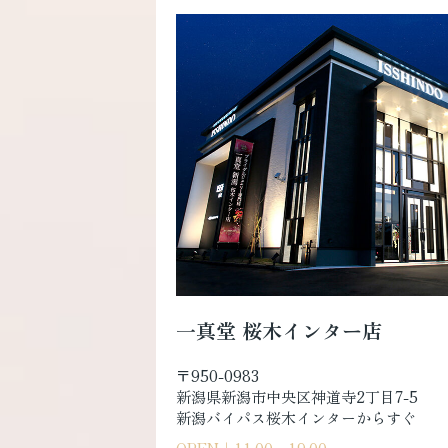
一真堂 桜木インター店
〒950-0983
新潟県新潟市中央区神道寺2丁目7-5
新潟バイパス桜木インターからすぐ