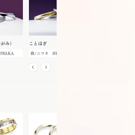
かがみ）
ことほぎ
鯨（くじら）
IWAKA
俄/ニワカ NIWAKA
俄/ニワカ NIWAKA