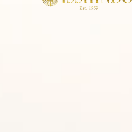
ことほぎ
鯨（くじら）
俄/ニワカ NIWAKA
俄/ニワカ NIWAKA