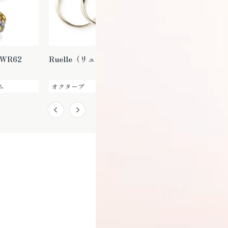
9WR62
Ruelle（リュエル）
CONTRAIL（コントレ
イル）
ム
オクターブ
ソラ SORA