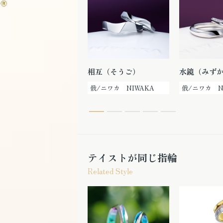
京杢目 睦（むつみ）
相互（そうご）
水鏡（みず
俄/ニワカ NIWAKA
俄/ニワカ NIWAKA
俄/ニワカ N
テイストが同じ指輪
Related Style