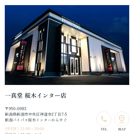
一真堂 桜木インター店
〒950-0983
新潟県新潟市中央区神道寺2丁目7-5
新潟バイパス桜木インターからすぐ
OPEN｜11:00～19:00
TEL
MAP