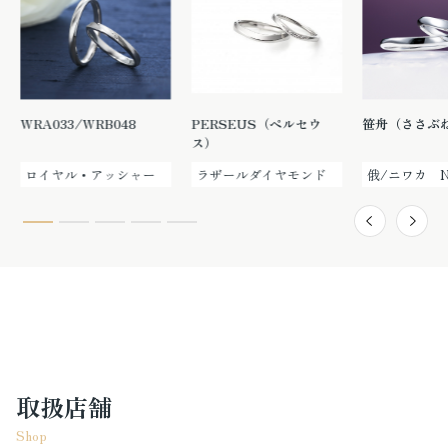
WRA033/WRB048
PERSEUS（ペルセウ
笹舟（ささぶ
ス）
ロイヤル・アッシャー
ラザールダイヤモンド
俄/ニワカ N
取扱店舗
Shop