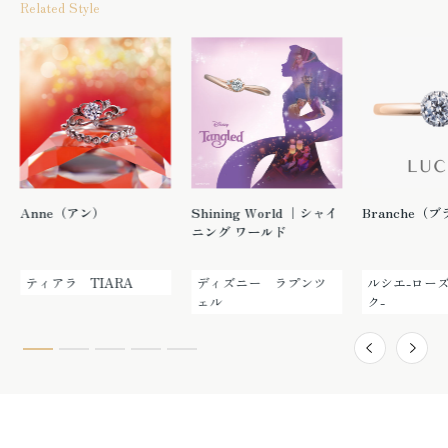
Related Style
Anne（アン）
Shining World ｜シャイ
Branche（
ニング ワールド
ティアラ TIARA
ディズニー ラプンツ
ルシエ-ロー
ェル
ク-