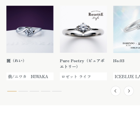
麗（れい）
Pure Poetry（ピュアポ
No.03
エトリー）
俄/ニワカ NIWAKA
ロゼット ライフ
ICEBLUE L