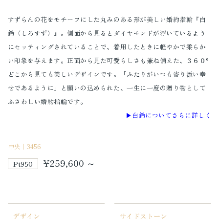
すずらんの花をモチーフにした丸みのある形が美しい婚約指輪『白
鈴（しろすず）』。側面から見るとダイヤモンドが浮いているよう
にセッティングされていることで、着用したときに軽やかで柔らか
い印象を与えます。正面から見た可愛らしさも兼ね備えた、３６０°
どこから見ても美しいデザインです。「ふたりがいつも寄り添い幸
せであるように」と願いの込められた、一生に一度の贈り物として
ふさわしい婚約指輪です。
▶︎白鈴についてさらに詳しく
中央｜3456
¥259,600 ～
Pt950
デザイン
サイドストーン