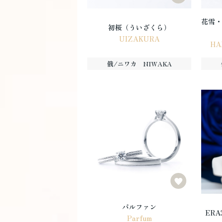
花雪・
初桜（ういざくら）
UIZAKURA
HA
俄/ニワカ NIWAKA
パルファン
ERA
Parfum