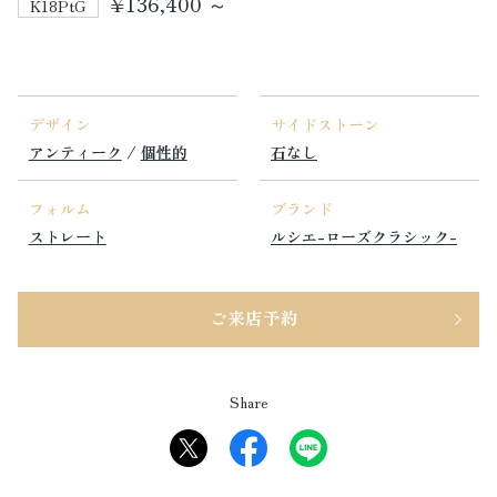
¥136,400 ～
K18PtG
デザイン
サイドストーン
アンティーク
/
個性的
石なし
フォルム
ブランド
ストレート
ルシエ-ローズクラシック-
ご来店予約
Share