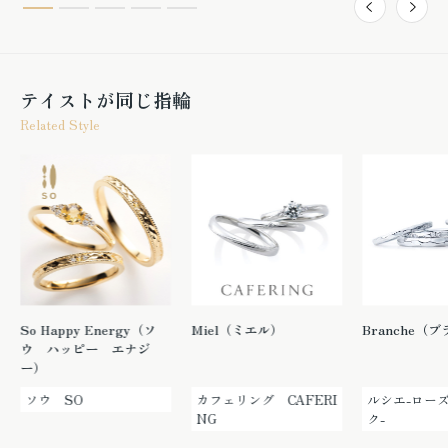
テイストが同じ指輪
Related Style
So Happy Energy（ソ
Miel（ミエル）
Branche（
ウ ハッピー エナジ
ー）
ソウ SO
カフェリング CAFERI
ルシエ-ロー
NG
ク-