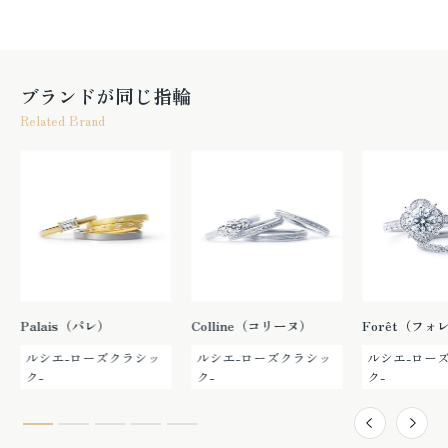
ブランドが同じ指輪
Related Brand
Palais（パレ）
Colline（コリーヌ）
Forêt（フォ
ルシエ-ローズクラシッ
ルシエ-ローズクラシッ
ルシエ-ロー
ク-
ク-
ク-