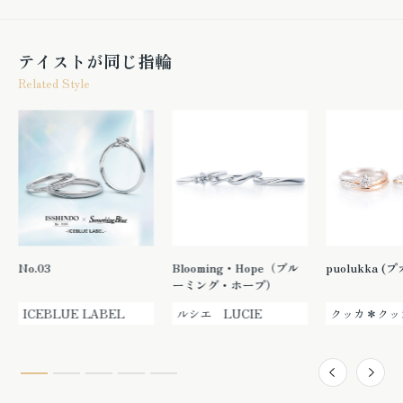
テイストが同じ指輪
Related Style
No.03
Blooming・Hope（ブル
puolukka (
ーミング・ホープ）
ICEBLUE LABEL
ルシエ LUCIE
クッカ＊クッ