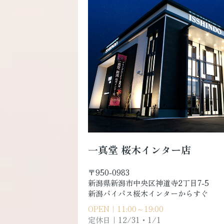
一真堂 桜木インター店
〒950-0983
新潟県新潟市中央区神道寺2丁目7-5
新潟バイパス桜木インターからすぐ
OPEN｜11:00～19:00
定休日｜
12/31・1/1