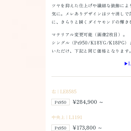
ツヤを抑えた仕上げや繊細な装飾によ
気に。メレありデザインはツヤ消しで
に、きらりと瞬くダイヤモンドの輝き
マテリアル変更可能（画像2枚目）。
シングル（Pt950/K18YG/K18P
いただけ、下記と同じ価格となります
▶
右｜LE8585
¥284,900 ～
Pt950
中央上｜L1191
¥173,800 ～
Pt950