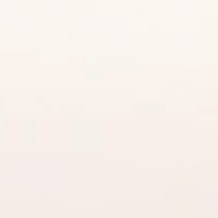
Rosa・Jupiter（ロー
Ribon・Love＆Note
ザ・ジュピター）
（リボン・ラブノー
ト）
ラブボンド
ラブボンド