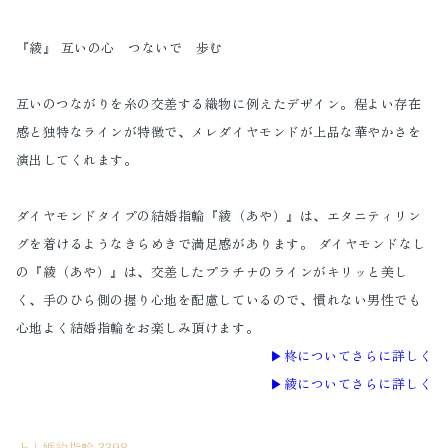
『綾』 互いの心 つないで 歩む
互いのつながりを糸の交差する織物に例えたデザイン。程よい存在
感と独特なラインが特徴で、メレダイヤモンドが上品な華やかさを
演出してくれます。
ダイヤモンドタイプの結婚指輪『綾（あや）』は、エタニティリン
グを着けるようなきらめきで満足感があります。 ダイヤモンドなし
の『綾（あや）』は、交差したプラチナのラインがキリッと美し
く、手のひら側の握り心地を配慮しているので、慣れない男性でも
心地よく結婚指輪をお楽しみ頂けます。
▶︎柊についてさらに詳しく
▶︎綾についてさらに詳しく
上｜婚約指輪 3398