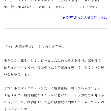
す、俄（NIWAKA・にわか）らしさが光るセットリングです。
▶︎NIWAKAが人気の理由とは
『柊』 悪魔を遠ざけ かぐわしき花咲く
香りのよい花をつける、青々とした生命力あふれる柊。家を守り、
歓迎を意味する柊が、今後のふたりの家庭を導いてくれるように願
いを込めています。
４本の爪でダイヤモンドを支える婚約指輪『柊（ひいらぎ）』は、
１粒タイプの婚約指輪をオシャレに着けたいという気持ちを叶えら
れるデザイン。婚約指輪の石座に植物的な曲線をあしらっているの
もポイントです。