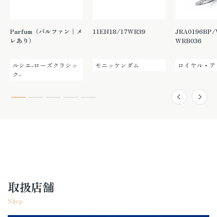
Parfum（パルファン｜メ
11EN18/17WR39
JRA0196BP
レあり）
WRB036
ルシエ-ローズクラシッ
モニッケンダム
ロイヤル・ア
ク-
取扱店舗
Shop