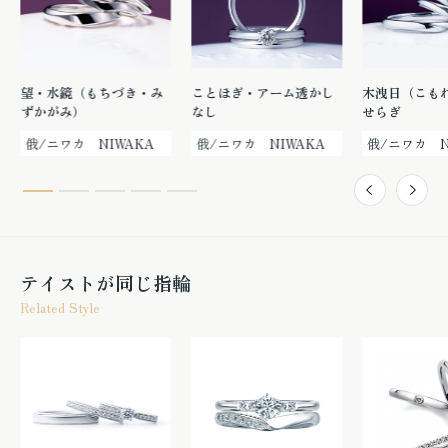
望・水鏡（もちづき・み
ことほぎ・アーム透かし
木洩日（こも
ずかがみ）
なし
せらぎ
俄/ニワカ NIWAKA
俄/ニワカ NIWAKA
俄/ニワカ N
テイストが同じ指輪
Related Style