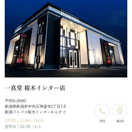
一真堂 桜木インター店
〒950-0983
新潟県新潟市中央区神道寺2丁目7-5
新潟バイパス桜木インターからすぐ
OPEN｜11:00～19:00
TEL
MAP
定休日｜
12/31・1/1