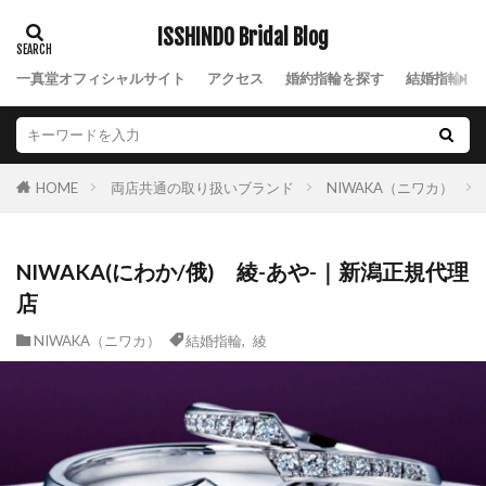
結婚指輪手作り
結婚指輪支払い
ISSHINDO Bridal Blog
結婚指輪支払いいつ
結婚指輪支払い方法
一真堂オフィシャルサイト
アクセス
婚約指輪を探す
結婚指輪を
結婚指輪新潟
結婚指輪槌目模様
結婚指輪模様
結婚指輪模様入り
結婚指輪歴史
結婚指輪温泉
結婚指輪由来
結婚指輪男性
結婚指輪発色
両店共通の取り扱いブランド
NIWAKA（ニワカ）
HOME
結婚指輪相場
結婚指輪着けない
結婚指輪着け方
結婚指輪祈り
結婚指輪納品
NIWAKA(にわか/俄) 綾-あや-｜新潟正規代理
結婚指輪素材
結婚指輪細身
店
結婚指輪組み合わせ
結婚指輪美女と野獣
NIWAKA（ニワカ）
結婚指輪
,
綾
結婚指輪羨ましい
結婚指輪羨ましいデザイン
結婚指輪羨ましいブランド
結婚指輪職人
結婚指輪自分らしさ
結婚指輪色
結婚指輪芸術的
結婚指輪華奢
結婚指輪蒸気船ウィリー
結婚指輪薔薇