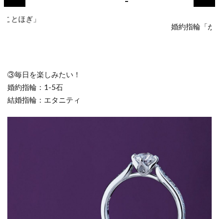
結婚指輪「ことほぎ」
婚
③毎日を楽しみたい！
婚約指輪：1-5石
結婚指輪：エタニティ