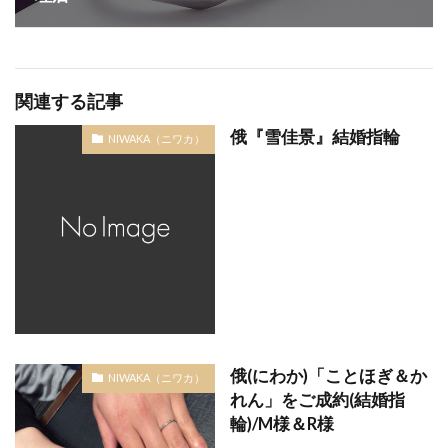
関連する記事
俄『雪佳景』結婚指輪
NIWAKA（ニワカ）
俄(にわか)「ことほぎ＆か
NIWAKA（ニワカ）
れん」をご成約(結婚指
輪)/M様＆R様