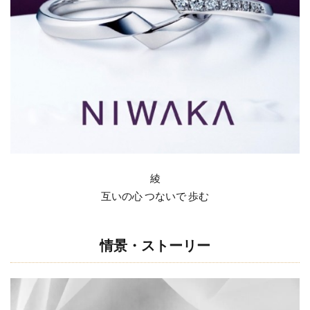
スト
長岡市 NIWAKA
長岡市 俄 結婚指輪
ーリ
長岡市 婚約指輪
長岡市 結婚指輪
ー
長岡市 結婚指輪 ブランド
1.2
長岡市 結婚指輪 人気
長岡市NIWAKA
デザ
イン
長岡市NIWKA
長岡市SORA
紹介
長岡市スイートブルーダイヤモンド
2
長岡市タンタル
長岡市ロイヤルアッシャー
綾
長岡市京杢目
長岡市婚約指輪
長岡市結婚指輪
綾
の
セ
互いの心 つないで 歩む
長次郎
長閑
阿賀野市
阿賀野市NIWAKA
ッ
阿賀野市婚約指輪
阿賀野市結婚指輪
限定
ト
雪佳景
雪椿
雷神
露華
リ
情景・ストーリー
ン
青い宝石婚約指輪
青い石婚約指輪
グ
青い結婚指輪
静岡
顔合わせ婚約指輪
3
顔合わせ指輪選び
顔合わせ結婚指輪
風神