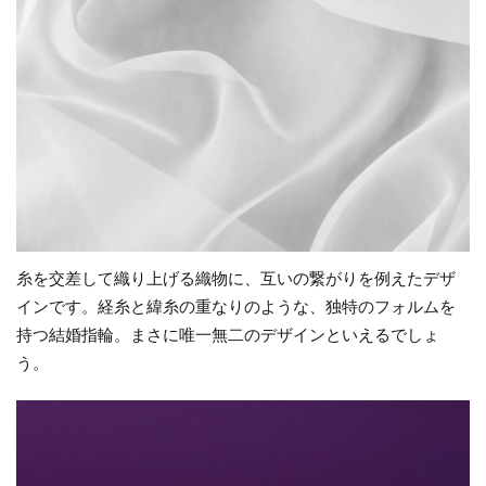
綾
飽きがこない結婚指輪
高品質
を
選
高品質ダイヤモンド
高品質ダイヤモンドブランド
ん
高品質なダイヤモンド
魚沼市
魚沼市 ルシエ
だ
魚沼市 婚約指輪
魚沼市 結婚指輪
お
客
魚沼市NIWAKA
魚沼市結婚指輪
鯨
様
黄色結婚指輪
黒い結婚指輪
の
声
検索
4
糸を交差して織り上げる織物に、互いの繋がりを例えたデザ
ま
インです。経糸と緯糸の重なりのような、独特のフォルムを
と
持つ結婚指輪。まさに唯一無二のデザインといえるでしょ
め
う。
5
NIWAKA
なら国内
最大級の