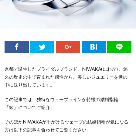
結婚指輪買い替え
結婚指輪買い直し
結婚指輪買うタイミング
結婚指輪買わない
結婚指輪費用負担
結婚指輪選び
結婚指輪選び方
結婚指輪重ねづけ
結婚指輪金
結婚指輪金属アレルギー
結婚指輪鍛造
結婚指輪鍛造鋳造
結婚指輪長持ち
結婚指輪頑丈
結婚指輪高級感
結婚準備
京都で誕生したブライダルブランド、NIWAKA(にわか) 。悠
久の歴史の中で育まれた感性から、美しいジュエリーを世の
結婚記念日ジュエリー
結婚記念日プレゼント
中に送り出しています。
結婚記念日何する
結婚費用
綺羅
綺麗
綺麗なダイヤモンド
綾
美女と野獣
この記事では、独特なウェーブラインが特徴の結婚指輪
美女と野獣 結婚指輪
美女と野獣婚約指輪
「綾」についてご紹介。
美女と野獣婚約指輪結婚指輪
美女と野獣結婚指輪
そのほかNIWAKAが手がけるウェーブの結婚指輪が気になる
美女と野獣結婚指輪婚約指輪
群馬 ルシエ
方は以下の記事も合わせてご覧ください。
聖籠町
職業別結婚指輪
胎内市