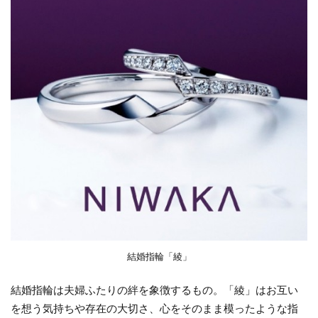
モデル
数 一真
堂桜木イ
ンター店
へ
結婚指輪「綾」
結婚指輪は夫婦ふたりの絆を象徴するもの。「綾」はお互い
を想う気持ちや存在の大切さ、心をそのまま模ったような指