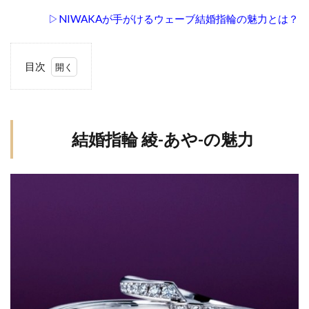
▷NIWAKAが手がけるウェーブ結婚指輪の魅力とは？
胎内市ラザールダイヤモンド
胎内市ロイヤル・アッシャー
胎内市結婚指輪
自然
色
色石
花
花匠の彫
目次
1
花咲
花嫁パール
花篝
花雪
花霞
結
花麗
花麗結婚指輪
若松
茜
茜雲
婚
薔薇指輪
虹色結婚指輪
表参道
指
結婚指輪 綾-あや-の魅力
輪
表面仕上げ
見附市
評判
誕生石
綾-
質のいいダイヤモンド
あ
質のいいダイヤモンドブランドネックレス
や-
の
質の良いダイヤモンド
輝き
違うブランド
魅
重ねづけ
重ね付け
重ね着け
野点傘
力
金属アレルギー
鋳造製法
鍛造
1.1
鍛造 結婚指輪
鍛造リング
鍛造製法
情
景・
鑑別書
鑑定
鑑定機関
長岡
長岡市