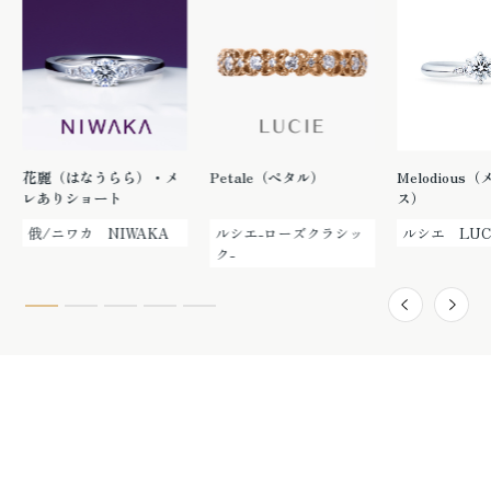
花麗（はなうらら）・メ
Petale（ペタル）
Melodious
レありショート
ス）
俄/ニワカ NIWAKA
ルシエ-ローズクラシッ
ルシエ LUC
ク-