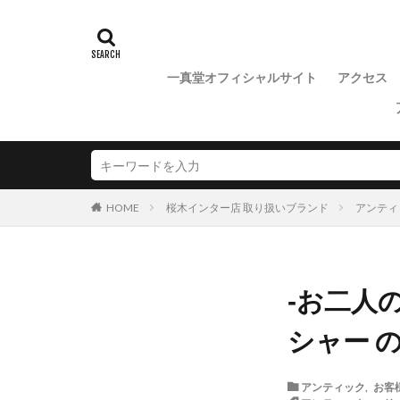
一真堂オフィシャルサイト
アクセス
桜木インター店 取り扱いブランド
アンティ
HOME
‐お二人
シャー の
アンティック
,
お客