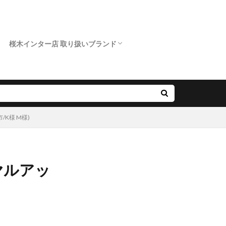
桜木インター店 取り扱いブランド
クニワカ）
ロイヤルアッシャー
カフェリング
ポンテヴェキオ
アンティック
オクターブ
クッカクッカ
クワンドゥマリアージュ
サムシングブルー
スイートブルー ダイヤモンド
ダブルスタンダードクロージング
ノクル
ピンクドルフィン ダイヤモンド
フィッシャー
プリマポルタ
プルーブ
ラブボンド
K様 M様)
ヤルアッ