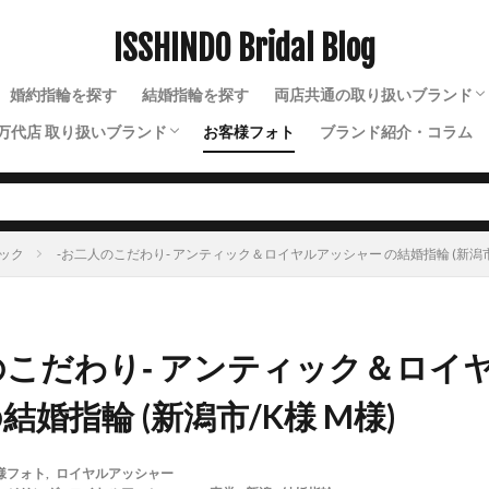
ISSHINDO Bridal Blog
検索
婚約指輪を探す
結婚指輪を探す
両店共通の取り扱いブランド
万代店 取り扱いブランド
お客様フォト
ブランド紹介・コラム
N.Y.NIWAKA（ニューヨー
NIWAKA（ニワカ）
ルシエ
ソラ
ラザールダイヤモンド
ディズニー
ソウ
イモータル
ジュレット
ストーリーズ
トゥトゥ
ック
‐お二人のこだわり‐ アンティック＆ロイヤルアッシャー の結婚指輪 (新潟市/
のこだわり‐ アンティック＆ロイ
結婚指輪 (新潟市/K様 M様)
様フォト
,
ロイヤルアッシャー