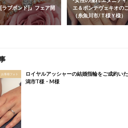
-女性の憧れ エタニティ
nd [ラブボンド]』フェア開
エ＆ポンテヴェキオの
（糸魚川市/Ｔ様Ｙ様）
事
ロイヤルアッシャーの結婚指輪をご成約いた
お客様フォト
潟市T様・M様