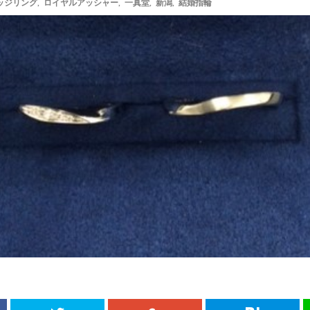
ッジリング
,
ロイヤルアッシャー
,
一真堂
,
新潟
,
結婚指輪