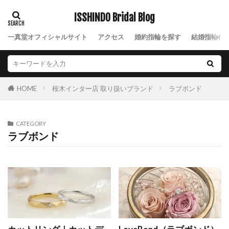
コンビネーション
ご成約特典
サイズ
ISSHINDO Bridal Blog
サイズ直し
さくら
サツキバイ
サファイア
サファイアの結婚指輪
一真堂オフィシャルサイト
アクセス
婚約指輪を探す
結婚指輪を
サファイア結婚指輪
サプライズ
サプライズプロポーズ
サムシングブルー
サンティエ
シークレットストーン
シェリ
桜木インター店 取り扱いブランド
ラブボンド
HOME
シェリ デュー
シェリデュー
ジエル
シトリン
シャーロット
ジャルダン ドゥ ロゼ
CATEGORY
ジャルダンドゥロゼ
ジャルダンドゥロゼデュー
ラブボンド
シャンパンゴールド
シャンパンゴールド結婚指輪
ジュエリー
ジュエリーショップ
シュシュ
ジュピター
シュリ
ジルコニウム
ジルコニウム 結婚指輪
ジルコニウムリング
シルバーアクセサリー
しろすず
シンデレラ