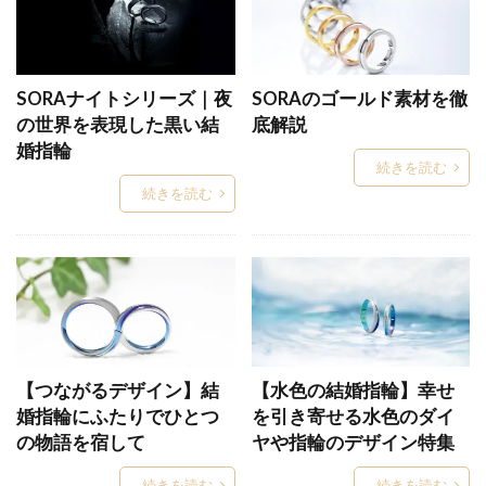
センターミル結婚指輪
ぜんのわ
ソーイ
ソーヤブル
ソウ
ソラ
ダージリン
ダイアモンド
ダイヤ
ダイヤなし
SORAナイトシリーズ｜夜
SORAのゴールド素材を徹
ダイヤモンド
ダイヤモンド4C
の世界を表現した黒い結
底解説
ダイヤモンドカッターズブランド
婚指輪
続きを読む
ダイヤモンドカラット
続きを読む
ダイヤモンドが綺麗なブランド
ダイヤモンドジュエラー
ダイヤモンドジュエリー
ダイヤモンドセッティング
ダイヤモンドソーヤブル
ダイヤモンドなし
ダイヤモンドネックレス
ダイヤモンドの数
ダイヤモンドの科学
ダイヤモンドの選び方
【つながるデザイン】結
【水色の結婚指輪】幸せ
婚指輪にふたりでひとつ
を引き寄せる水色のダイ
ダイヤモンドブランド
ダイヤモンドプロポーズ
の物語を宿して
ヤや指輪のデザイン特集
ダイヤモンドランク
ダイヤモンドリメイク
続きを読む
続きを読む