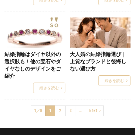
ダイヤモンドリング
ダイヤモンドルース
ダイヤモンド原石
ダイヤモンド大きさ
ダイヤモンド新潟
ダイヤモンド知識
ダイヤモンド結婚指輪
ダイヤモンド見分け方
ダイヤモンド輝きの種類
ダイヤモンド鑑別書
ダイヤモンド鑑定書
ダイヤモンド鑑定機関
結婚指輪はダイヤ以外の
大人婚の結婚指輪選び｜
ダイヤモンド雑学
ダイヤ一石シンプル
選択肢も！他の宝石やダ
上質なブランドと後悔し
イヤなしのデザインをご
ない選び方
ダズリン
ダブスタ
紹介
ダブルスタンダードクロージング
タワーケース
続きを読む
続きを読む
タンタル
タンタル 結婚指輪
チタン 結婚指輪
チタンリング
ちゅうぞうせいほう
つきさい
つち目
1／9
1
2
3
…
Next
ツヤ消し
つや消し
テ・オ・レ
テ・ルージュ
ディスティニー
ディズニー