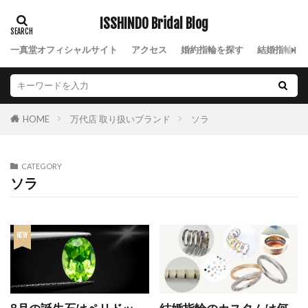
サファイア
サファイアの結婚指輪
ISSHINDO Bridal Blog
サファイア結婚指輪
サプライズ
サプライズプロポーズ
サムシングブルー
一真堂オフィシャルサイト
アクセス
婚約指輪を探す
結婚指輪を
サンティエ
シークレットストーン
シェリ
シェリ デュー
シェリデュー
ジエル
シトリン
シャーロット
ジャルダン ドゥ ロゼ
万代店 取り扱いブランド
ソラ
HOME
ジャルダンドゥロゼ
ジャルダンドゥロゼデュー
シャンパンゴールド
シャンパンゴールド結婚指輪
CATEGORY
ジュエリー
ジュエリーショップ
シュシュ
ソラ
ジュピター
シュリ
ジルコニウム
ジルコニウム 結婚指輪
ジルコニウムリング
シルバーアクセサリー
しろすず
シンデレラ
シンデレラ 結婚指輪
シンデレラ婚約指輪
シンデレラ婚約指輪結婚指輪
シンデレラ結婚指輪