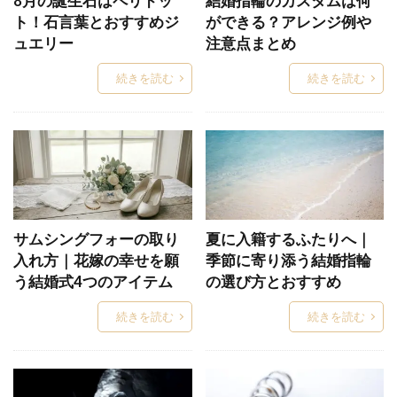
8月の誕生石はペリドッ
結婚指輪のカスタムは何
シンプル
シンプルな結婚指輪
スーム
ト！石言葉とおすすめジ
ができる？アレンジ例や
スイートテン
スイートテン・ダイヤモンド
ュエリー
注意点まとめ
スイートテンダイヤモンド
スイートブルー
続きを読む
続きを読む
スイートブルーダイヤモンド
すいれん
スウィートブルーダイアモンド
スチームボートウィリー
スチームボートウィリー婚約指輪結婚指輪
スチームボートウィリー結婚指輪
ステラシャワー
ストーリーズ
ストレート
ストレートウェーブ
サムシングフォーの取り
夏に入籍するふたりへ｜
入れ方｜花嫁の幸せを願
ストレート結婚指輪
せせらぎ
季節に寄り添う結婚指輪
せっかけい
う結婚式4つのアイテム
の選び方とおすすめ
セットリング
セットリング普段使い
セミオーダー
セミオーダーメイド
続きを読む
続きを読む
セミオーダーメイド結婚指輪
セリ―ン
セリーン
セルクル
セレナーデ