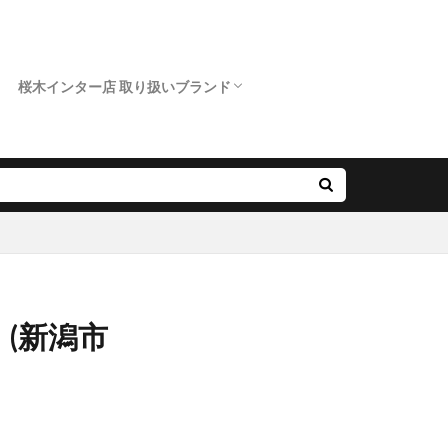
桜木インター店 取り扱いブランド
クニワカ）
ロイヤルアッシャー
カフェリング
ポンテヴェキオ
アンティック
オクターブ
クッカクッカ
クワンドゥマリアージュ
サムシングブルー
スイートブルー ダイヤモンド
ダブルスタンダードクロージング
ノクル
ピンクドルフィン ダイヤモンド
フィッシャー
プリマポルタ
プルーブ
ラブボンド
(新潟市