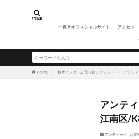
一真堂オフィシャルサイト
アクセス
桜木インター店 取り扱いブランド
アンティ
HOME
アンティ
江南区/K
アンティック
,
お客