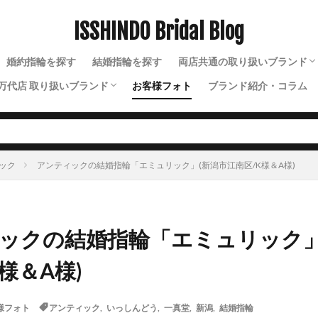
ISSHINDO Bridal Blog
検索
婚約指輪を探す
結婚指輪を探す
両店共通の取り扱いブランド
万代店 取り扱いブランド
お客様フォト
ブランド紹介・コラム
N.Y.NIWAKA（ニューヨー
NIWAKA（ニワカ）
ルシエ
ソラ
ラザールダイヤモンド
ディズニー
ソウ
イモータル
ジュレット
ストーリーズ
トゥトゥ
ック
アンティックの結婚指輪「エミュリック」(新潟市江南区/K様＆A様)
ックの結婚指輪「エミュリック」
様＆A様)
様フォト
アンティック
,
いっしんどう
,
一真堂
,
新潟
,
結婚指輪