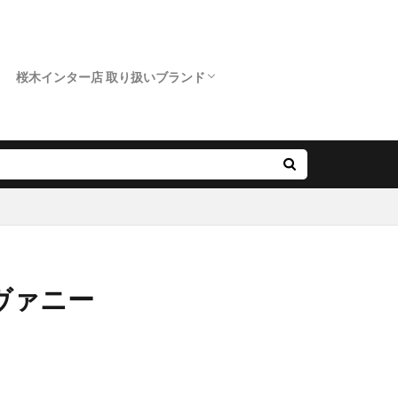
桜木インター店 取り扱いブランド
クニワカ）
ロイヤルアッシャー
カフェリング
ポンテヴェキオ
アンティック
オクターブ
クッカクッカ
クワンドゥマリアージュ
サムシングブルー
スイートブルー ダイヤモンド
ダブルスタンダードクロージング
ノクル
ピンクドルフィン ダイヤモンド
フィッシャー
プリマポルタ
プルーブ
ラブボンド
『ヴァニー