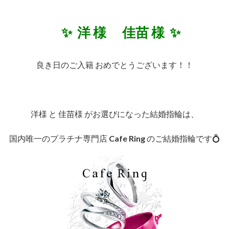
✨ 洋 様 佳苗 様 ✨
良き日のご入籍 おめでとうございます！！
洋様 と 佳苗様 がお選びになった結婚指輪は、
国内唯一のプラチナ専門店
Cafe Ring
のご結婚指輪です💍