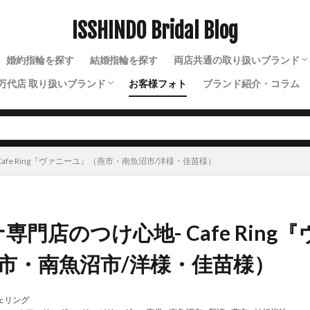
ISSHINDO Bridal Blog
検索
婚約指輪を探す
結婚指輪を探す
両店共通の取り扱いブランド
万代店 取り扱いブランド
お客様フォト
ブランド紹介・コラム
N.Y.NIWAKA（ニューヨー
NIWAKA（ニワカ）
ルシエ
ソラ
ラザールダイヤモンド
ディズニー
ソウ
イモータル
ジュレット
ストーリーズ
トゥトゥ
Cafe Ring『ヴァニーユ』（燕市・南魚沼市/洋様・佳苗様）
専門店のつけ心地- Cafe Ring
市・南魚沼市/洋様・佳苗様）
ェリング