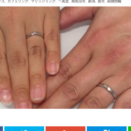
ーユ
,
カフェリング
,
マリッジリング
,
一真堂
,
南魚沼市
,
新潟
,
燕市
,
結婚指輪