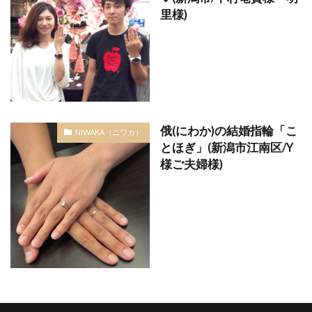
婚約指輪NIWAKA
婚約指輪アシンメトリー
里様)
婚約指輪お返し
婚約指輪かわいい
婚約指輪ゴールド
婚約指輪こだわりない
婚約指輪コンビ
婚約指輪シンプル
婚約指輪スリーストーン
婚約指輪セット
婚約指輪セットリング
婚約指輪ダイヤモンド
俄(にわか)の結婚指輪「こ
NIWAKA（ニワカ）
とほぎ」(新潟市江南区/Y
婚約指輪ディズニープリンセス
婚約指輪デザイン
様ご夫婦様)
婚約指輪と結婚指輪の違い
婚約指輪ピンクゴールド
婚約指輪人気
婚約指輪値段
婚約指輪入籍日
婚約指輪刻印
婚約指輪可愛い
婚約指輪指南書シリーズ
婚約指輪新潟
婚約指輪選び方
婚約指輪重ねづけ
宝石
小さなサイズの婚約指輪
小さなサイズの結婚指輪