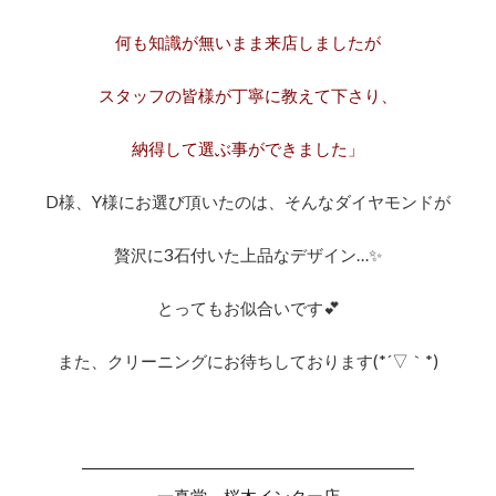
ローズクラシック結婚指輪
ローズヒップ
何も知識が無いまま来店しましたが
ローズヒップデュー
ローブドゥマリエ
ローブドゥマリエデュー
ロイヤル・アッシャー
スタッフの皆様が丁寧に教えて下さり、
ロイヤル・アッシャー アフターサービス
納得して選ぶ事ができました」
ロイヤル・アッシャー セプター
ロイヤル・アッシャー ルフト
D様、Y様にお選び頂いたのは、そんなダイヤモンドが
ロイヤル・アッシャー・ダイヤモンド
贅沢に3石付いた上品なデザイン…✨
ロイヤル・アッシャーエタニティリング
ロイヤル・アッシャークラウン
とってもお似合いです💕
ロイヤル・アッシャーセットリング
また、クリーニングにお待ちしております(*´▽｀*)
ロイヤル・アッシャーダイヤモンド
ロイヤル・アッシャーとラザールダイヤモンド
ロイヤル・アッシャーネックレス
――――――――――――――――――――
ロイヤル・アッシャーハーフエタニティ
一真堂 桜木インター店