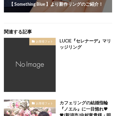
【 Something Blue 】より新作リングのご紹介！
加茂市
加茂市結婚指輪
北欧
北海道
十日町
十日町市
南蒲原郡
南魚沼市
南魚沼市フィッシャー
南魚沼市結婚指輪
単衣
口コミ
可愛い結婚指輪
和
唐花
関連する記事
地金
埋め込み
大人可愛い
天赦日
LUCIE『セレナーデ』マリ
お客様フォト
太
太い結婚指輪
妙高市
ッジリング
妙高市ロイヤル・アッシャー
妙高市ロイヤルアッシャー
妙高市結婚指輪
婚約ネックレス
婚約指輪
婚約指輪 エンゲージリング
婚約指輪 かっこいい
婚約指輪 サイドビュー
婚約指輪 サプライズ
婚約指輪 モチーフ
カフェリングの結婚指輪
お客様フォト
婚約指輪 人気
婚約指輪 横顔
『ノエル』に一目惚れ💗
婚約指輪 相場
婚約指輪30万予算
💗(新潟市/中村竜貴様・明