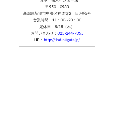
ロイヤル・アッシャーフルエタニティ
〒950－0983
ロイヤル・アッシャー婚約ネックレス
新潟県新潟市中央区神道寺2丁目7番5号
ロイヤル・アッシャー婚約指輪
営業時間 11：00∼20：00
ロイヤル・アッシャー結婚指輪
定休日 8/18（木）
お問い合わせ：
025-244-7055
ロイヤルアッシャー
ロイヤルアッシャーカット
HP：
http://1sd-niigata.jp/
ロイヤルアッシャーダイヤモンド
――――――――――――――――――――
ロイヤルアッシャー結婚指輪
ろか
ロズレ
ロゼットデュー
わ
一真堂
一真堂 優花真珠
一真堂万代
一真堂万代店
一真堂桜木インター店
一真堂結婚指輪
一路
万代
三条
三条市
三条市 NIWAKA
三条市 婚約指輪
三条市 結婚指輪
三条市NIWAKA
三条市婚約指輪
三条市結婚指輪
上弦の月
上越