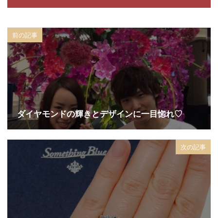
他にないデザインの結婚指輪
令和
会津
会津若松市 俄
会津若松市 婚約指輪
前の記事
会津若松市 婚約指輪 俄
会津若松市 結婚指輪
会津若松市 結婚指輪 俄
佐渡
佐渡市
佐渡市 結婚指輪
俄
俄 せせらぎ 結婚指輪
俄 婚約指輪
俄 結婚指輪
俄 結婚指輪 上弦の月
俄 結婚指輪 雪佳景
ダイヤモンドの輝きとデザインに一目惚れ♡
俄正規取扱店
俄結婚指輪
俄結婚指輪祈り
個性的
個性的一真堂
値段
側面ダイヤ
次の記事
入籍
入籍前にすること
入籍日決め方
入籍準備
入籍準備 結婚指輪
八重霞
内側
内側デザイン
冬の結婚式
凛
出雲崎
刈羽村
初桜
初桜ピンクサファイア
別々のデザイン
刻印