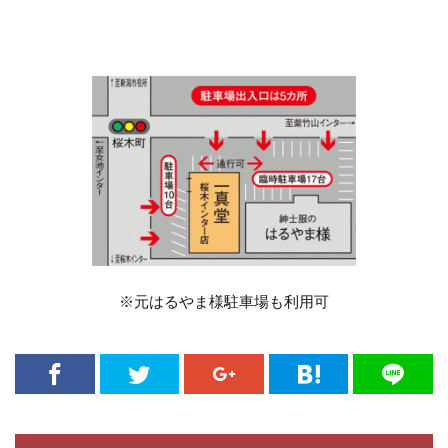
上越 結婚指輪
上越婚約指輪
上越市
上越市NIWAKA
上越市ロイヤル・アッシャー
上越市結婚指輪
世界3大カッターズブランド
世界3大ダイヤモンド
世界一
世界三大カッターズダイヤモンド
世界三大カッターズブランド
世界三大カッターズブランドはご存知ですか？ウェブや
インスタで結婚指輪・婚約指輪を探すと必ず見つかりま
すよね
世界三大ダイヤモンド
※元はるやま様駐車場も利用可
世界三大ダイヤモンドカッター
世界三大ダイヤモンドブランド
世界限定
中央宝石研究所
予算
五泉市
五泉市結婚指輪
京杢目
京都
人気
人気結婚指輪
人目を惹く
他にない