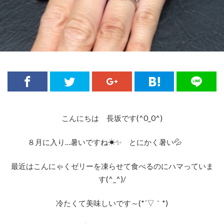
モニッケンダムダイヤモンド
モニッケンダム婚約指輪
モニッケンダム結婚指輪
モルビド
モンスーン
やえがすみ
ゆい
ゆきつばき
ゆら
ラザール
ラザールダイアモンド
ラザールダイヤモンド
ラザールダイヤモンドエタニティ
ラザールダイヤモンドセットリング
ラザールダイヤモンドネックレス
こんにちは 長坂です(^0_0^)
ラザールダイヤモンド婚約指輪
８月に入り…暑いですね☀✨ とにかく暑い💦
ラザールダイヤモンド結婚指輪
ラザールダイヤモンド重ねづけ
最近はこんにゃくゼリーを凍らせて食べるのにハマっていま
す(^_^)/
ラザールダイヤモンド限定
ラタシェ
ラピュール
ラフィネ
ラブボンド
冷たくて美味しいです～(*´▽｀*)
ラブリー
ラプンツェル
ラプンツェル結婚指輪