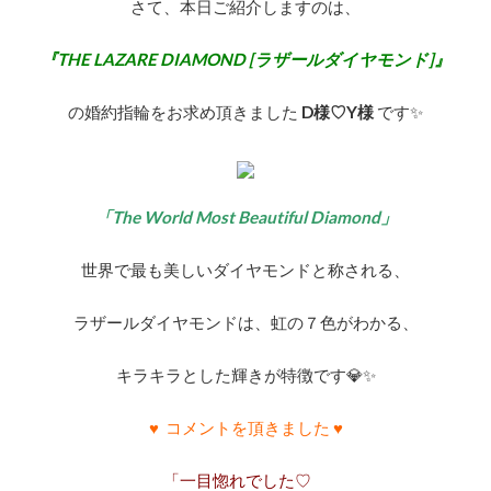
さて、本日ご紹介しますのは、
リアン
リップル
リファ―ジュ
リファージュ
リフォーム
リボン
『THE LAZARE DIAMOND [ラザールダイヤモンド]』
リボンモチーフ
リューズ
リュート
の婚約指輪をお求め頂きました
D様♡Y様
です✨
リュミエール
リリーズ
リリィ
リリィデュー
りん
リング
リングピロー
リンコントロ
ル・ルバン
ルイ
ルシエ
「The World Most Beautiful Diamond」
ルシエ マリッジリング
ルシエエンゲージリング
ルシエブリーズドゥメール
ルシエ婚約指輪
世界で最も美しいダイヤモンドと称される、
ルシエ着用写真
ルシエ結婚指輪
ルビー
ラザールダイヤモンドは、虹の７色がわかる、
ルフテル
ルミ
レアメタル
レイ
レゾナンス
レディアント
レリュイ
キラキラとした輝きが特徴です💎✨
ローザ
ローズクラシック
♥ コメントを頂きました ♥
ローズクラシックコレクション
ローズクラシック婚約指輪
「一目惚れでした♡