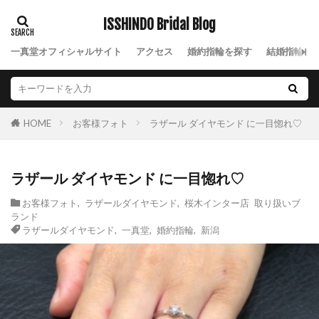
ベル
ベルギー
ベルギーダイヤ
ISSHINDO Bridal Blog
ベルギーダイヤモンド
ペルセウス
ベルセグレート
ベルフェ
ペルペテルネ
一真堂オフィシャルサイト
アクセス
婚約指輪を探す
結婚指輪を
ポージーリング
ホープ
ほしのね
ホワイトゴールド
ポンテヴェキオ
ポンテヴェキオ、エンゲージリング
お客様フォト
ラザール ダイヤモンド に一目惚れ♡
HOME
マーキースカット
マキシ
マチルダ
まっすぐ
マット
マリーン
ラザール ダイヤモンド に一目惚れ♡
マリッジリング
ミーティア
ミッキー
お客様フォト
,
ラザールダイヤモンド
,
桜木インター店 取り扱いブ
ミッキー結婚指輪
ミニー
ミルア
ランド
ラザールダイヤモンド
,
一真堂
,
婚約指輪
,
新潟
ミルアモーレ
ミル打ち
ムーティ
ムーンライト
メッセージ
メランジェ
メレダイアモンド
メレダイヤ婚約指輪
モアレ
モニッケンダム
モニッケンダムエタニティリング