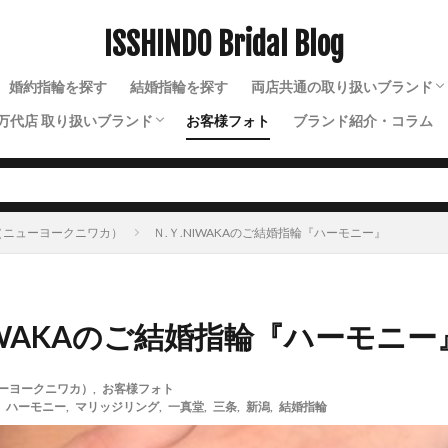
ISSHINDO Bridal Blog
検索
婚約指輪を探す
結婚指輪を探す
両店共通の取り扱いブランド
万代店 取り扱いブランド
お客様フォト
ブランド紹介・コラム
N.Y.NIWAKA（ニューヨー
NIWAKA（ニワカ）
ルシエ
ソラ
ラザールダイヤモンド
ディズニー
ソウ
イモータル
ジュレット
ストーリーズ
トゥトゥ
KA（ニューヨークニワカ）
Ｎ.Ｙ.NIWAKAのご結婚指輪『ハーモニー』
NIWAKAのご結婚指輪『ハーモニー
ニューヨークニワカ）
,
お客様フォト
,
ハーモニー
,
マリッジリング
,
一真堂
,
三条
,
新潟
,
結婚指輪