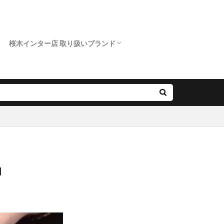
桜木インター店 取り扱いブランド
クニワカ）
ロイヤルアッシャー
カフェリング
ポンテヴェキオ
アンティック
オクターブ
クッカクッカ
クワンドゥマリアージュ
サムシングブルー
スイートブルー ダイヤモンド
ダブルスタンダードクロージング
ノクル
ピンクドルフィン ダイヤモンド
フィッシャー
プリマポルタ
プルーブ
ラブボンド
』