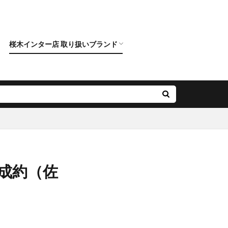
桜木インター店 取り扱いブランド
クニワカ）
ロイヤルアッシャー
カフェリング
ポンテヴェキオ
アンティック
オクターブ
クッカクッカ
クワンドゥマリアージュ
サムシングブルー
スイートブルー ダイヤモンド
ダブルスタンダードクロージング
ノクル
ピンクドルフィン ダイヤモンド
フィッシャー
プリマポルタ
プルーブ
ラブボンド
ご成約（佐