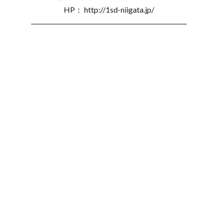
HP： http://1sd-niigata.jp/
――――――――――――――――――――