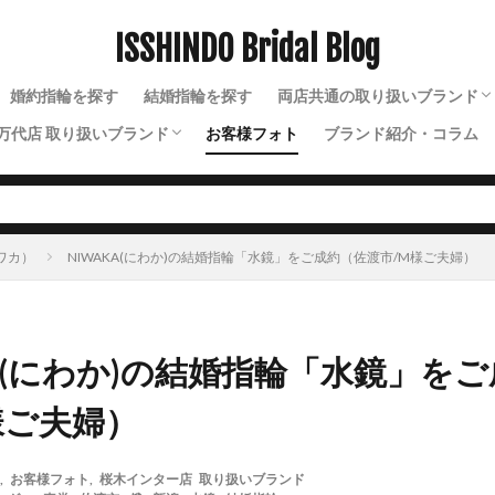
魚沼市結婚指輪
鯨
黄色結婚指輪
黒い結婚指輪
ISSHINDO Bridal Blog
検索
婚約指輪を探す
結婚指輪を探す
両店共通の取り扱いブランド
万代店 取り扱いブランド
お客様フォト
ブランド紹介・コラム
N.Y.NIWAKA（ニューヨー
NIWAKA（ニワカ）
ルシエ
ソラ
ラザールダイヤモンド
ディズニー
ソウ
イモータル
ジュレット
ストーリーズ
トゥトゥ
ニワカ）
NIWAKA(にわか)の結婚指輪「水鏡」をご成約（佐渡市/M様ご夫婦）
KA(にわか)の結婚指輪「水鏡」を
様ご夫婦）
,
お客様フォト
,
桜木インター店 取り扱いブランド