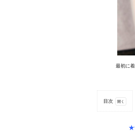
最初に着
目次
1
★☆
ご結
★
婚指