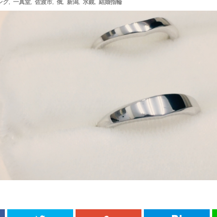
ング
,
一真堂
,
佐渡市
,
俄
,
新潟
,
水鏡
,
結婚指輪