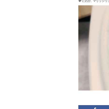
にわか
,
マリッジリ