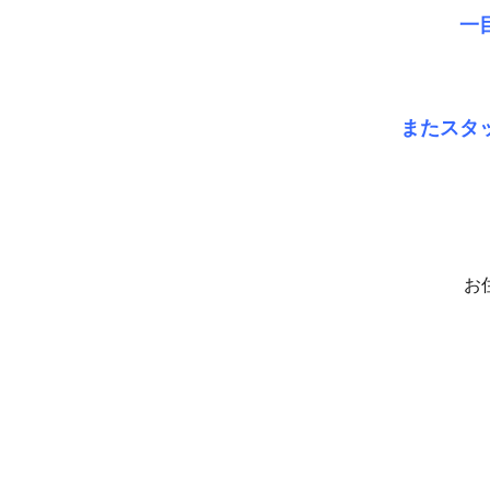
輪に
一
”水
鏡”
を選
んだ
またスタ
お二
人か
らの
コメ
ント
☆★
お
2
一目
で決
めま
し
た。
色々