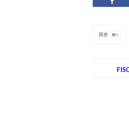
目次
1
2
FISCHER
TRAURINGE(フ
FI
ィッシャートゥ
ルーリング)