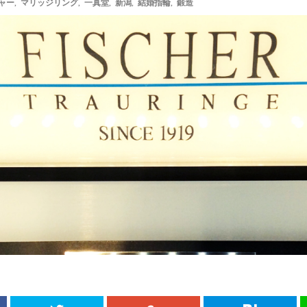
ャー
,
マリッジリング
,
一真堂
,
新潟
,
結婚指輪
,
鍛造