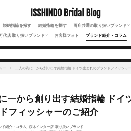
魚沼市結婚指輪
鯨
黄色結婚指輪
黒い結婚指輪
ISSHINDO Bridal Blog
検索
婚約指輪を探す
結婚指輪を探す
両店共通の取り扱いブランド
万代店 取り扱いブランド
お客様フォト
ブランド紹介・コラム
N.Y.NIWAKA（ニューヨー
NIWAKA（ニワカ）
ルシエ
ソラ
ラザールダイヤモンド
ディズニー
ソウ
イモータル
ジュレット
ストーリーズ
トゥトゥ
ャー
二人の為に一から創り出す結婚指輪 ドイツ生まれのブランドフィッシャ
に一から創り出す結婚指輪 ドイ
ドフィッシャーのご紹介
ンド紹介・コラム
,
桜木インター店 取り扱いブランド