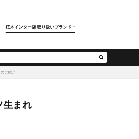
桜木インター店 取り扱いブランド
クニワカ）
ロイヤルアッシャー
カフェリング
ポンテヴェキオ
アンティック
オクターブ
クッカクッカ
クワンドゥマリアージュ
サムシングブルー
スイートブルー ダイヤモンド
ダブルスタンダードクロージング
ノクル
ピンクドルフィン ダイヤモンド
フィッシャー
プリマポルタ
プルーブ
ラブボンド
ーのご紹介
ツ生まれ