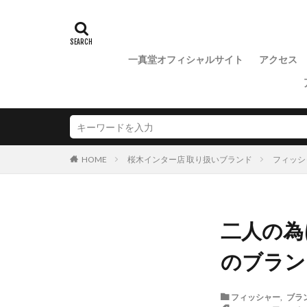
魚沼市NIWAKA
一真堂オフィシャルサイト
アクセス
桜木インター店 取り扱いブランド
フィッシ
HOME
二人の為
のブラン
フィッシャー
,
ブラ