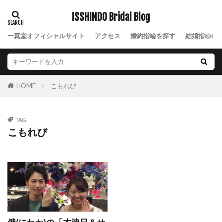
NIWAKA結婚指輪風神
NIWAKA綺羅
ISSHINDO Bridal Blog
NIWAKA花咲
NIWAKA花篝
NIWAKA花麗
一真堂オフィシャルサイト
アクセス
婚約指輪を探す
結婚指輪を
NIWAKA茜
NIWAKA茜雲
NIWAKA長次郎
NIWAKA雪佳景
NIWAKA雲龍
NIWAKA雷神
NIWAKA露華
NIWAKA鯨
NIWAKA麗
こもれび
HOME
NIWAK結婚指輪雲龍
nocur
Nスタ
Palais
Ponte Vecchio
Q&A
TAG
Quand de Mariage
Royal Asscher
こもれび
ROYAL ASSCHER DIAMOND
RYUZ
Smile
SO
Something Blue
SORA
SORA(ソラ)
SORAオーダー会
SORA結婚指輪
sowi
SO結婚指輪
Sweet
SWEET BLUE DIAMOND
THE LAZARE DIAMOND
TO TWO
V字デザイン
V字ハーフエタニティ結婚指輪