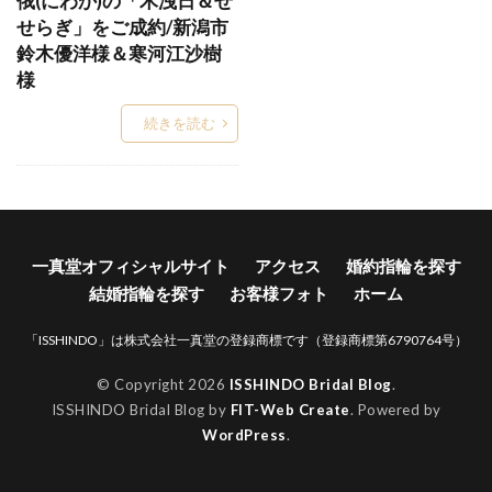
俄(にわか)の「木洩日＆せ
せらぎ」をご成約/新潟市
Words
WRA026
WRA037
WRB037
鈴木優洋様＆寒河江沙樹
Xmas
Xmasブライダルフェア
YG
様
アイスブルーダイヤ
アイスブルーダイヤモンド
続きを読む
アイテール
あいの風
あかね
あかねぐも
あきのくれない
アクア
アクアマリン
あさは
アッシェマチュリテ
アッシュマ・チュリテ
アニバーサリージュエリー
一真堂オフィシャルサイト
アクセス
婚約指輪を探す
アプリコット
あや
アリア
アルク
結婚指輪を探す
お客様フォト
ホーム
アレルギー
アレルギーフリー
アレンジ
「ISSHINDO」は株式会社一真堂の登録商標です（登録商標第6790764号）
アンサンブル
アンジェ
アンジュ
アンティーク
アンティークな結婚指輪
© Copyright 2026
ISSHINDO Bridal Blog
.
ISSHINDO Bridal Blog by
FIT-Web Create
. Powered by
アンティック
アンティック婚約指輪
WordPress
.
アンティック結婚指輪
アントワープ
い
いい夫婦の日
イエロ
イエローゴールド