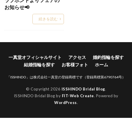
ラブボンドよりフェアの
お知らせ📢
Words
WRA026
WRA037
WRB037
Xmas
Xmasブライダルフェア
YG
続きを読む
アイスブルーダイヤ
アイスブルーダイヤモンド
アイテール
あいの風
あかね
あかねぐも
あきのくれない
アクア
アクアマリン
あさは
アッシェマチュリテ
一真堂オフィシャルサイト
アクセス
婚約指輪を探す
アッシュマ・チュリテ
アニバーサリージュエリー
結婚指輪を探す
お客様フォト
ホーム
アプリコット
あや
アリア
アルク
「ISSHINDO」は株式会社一真堂の登録商標です（登録商標第6790764号）
アレルギー
アレルギーフリー
アレンジ
© Copyright 2026
ISSHINDO Bridal Blog
.
アンサンブル
アンジェ
アンジュ
ISSHINDO Bridal Blog by
FIT-Web Create
. Powered by
アンティーク
アンティークな結婚指輪
WordPress
.
アンティック
アンティック婚約指輪
アンティック結婚指輪
アントワープ
い
いい夫婦の日
イエロ
イエローゴールド