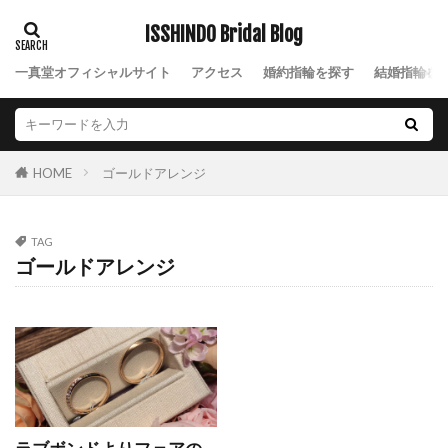
NIWAKA結婚指輪風神
NIWAKA綺羅
ISSHINDO Bridal Blog
NIWAKA花咲
NIWAKA花篝
NIWAKA花麗
一真堂オフィシャルサイト
アクセス
婚約指輪を探す
結婚指輪を
NIWAKA茜
NIWAKA茜雲
NIWAKA長次郎
NIWAKA雪佳景
NIWAKA雲龍
NIWAKA雷神
NIWAKA露華
NIWAKA鯨
NIWAKA麗
ゴールドアレンジ
HOME
NIWAK結婚指輪雲龍
nocur
Nスタ
Palais
Ponte Vecchio
Q&A
TAG
Quand de Mariage
Royal Asscher
ゴールドアレンジ
ROYAL ASSCHER DIAMOND
RYUZ
Smile
SO
Something Blue
SORA
SORA(ソラ)
SORAオーダー会
SORA結婚指輪
sowi
SO結婚指輪
Sweet
SWEET BLUE DIAMOND
THE LAZARE DIAMOND
TO TWO
V字デザイン
V字ハーフエタニティ結婚指輪