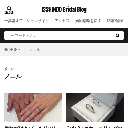
サファイア
サファイアの結婚指輪
ISSHINDO Bridal Blog
サファイア結婚指輪
サプライズ
一真堂オフィシャルサイト
アクセス
婚約指輪を探す
結婚指輪を
サプライズプロポーズ
サムシングブルー
サンティエ
シークレットストーン
シェリ
シェリ デュー
シェリデュー
ジエル
ノエル
HOME
シトリン
シャーロット
ジャルダン ドゥ ロゼ
ジャルダンドゥロゼ
ジャルダンドゥロゼデュー
シャンパンゴールド
シャンパンゴールド結婚指輪
TAG
ノエル
ジュエリー
ジュエリーショップ
シュシュ
ジュピター
シュリ
ジルコニウム
ジルコニウム 結婚指輪
ジルコニウムリング
シルバーアクセサリー
しろすず
シンデレラ
シンデレラ 結婚指輪
シンデレラ婚約指輪
シンデレラ婚約指輪結婚指輪
シンデレラ結婚指輪