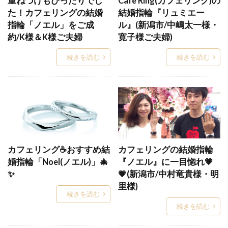
重ねづけもぴったりでし
Cafe Ring(カフェリング)の
シンプル
シンプルな結婚指輪
スーム
た！カフェリングの結婚
結婚指輪『リュミエー
指輪「ノエル」をご成
ル』(新潟市/中嶋太一様・
スイートテン
スイートテン・ダイヤモンド
約/K様＆K様ご夫婦
寛子様ご夫婦)
スイートテンダイヤモンド
スイートブルー
続きを読む
続きを読む
スイートブルーダイヤモンド
すいれん
スウィートブルーダイアモンド
スチームボートウィリー
スチームボートウィリー婚約指輪結婚指輪
スチームボートウィリー結婚指輪
ステラシャワー
ストーリーズ
ストレート
ストレートウェーブ
カフェリング☕️おすすめ結
カフェリングの結婚指輪
ストレート結婚指輪
せせらぎ
せっかけい
婚指輪「Noel(ノエル)」🎄
『ノエル』に一目惚れ💗
セットリング
セットリング普段使い
✨
💗(新潟市/中村竜貴様・明
里様)
セミオーダー
セミオーダーメイド
続きを読む
セミオーダーメイド結婚指輪
セリ―ン
続きを読む
セリーン
セルクル
セレナーデ