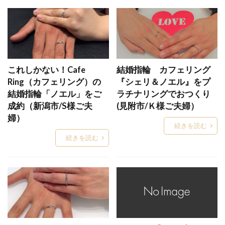
センターミル結婚指輪
ぜんのわ
ソーイ
ソーヤブル
ソウ
ソラ
ダージリン
ダイアモンド
ダイヤ
ダイヤなし
ダイヤモンド
ダイヤモンド4C
これしかない！Cafe
結婚指輪 カフェリング
ダイヤモンドカッターズブランド
Ring（カフェリング）の
『シェリ＆ノエル』をプ
ダイヤモンドカラット
結婚指輪「ノエル」をご
ラチナリングでおつくり
成約（新潟市/S様ご夫
(見附市/Ｋ様ご夫婦）
ダイヤモンドが綺麗なブランド
婦）
ダイヤモンドジュエラー
ダイヤモンドジュエリー
続きを読む
続きを読む
ダイヤモンドセッティング
ダイヤモンドソーヤブル
ダイヤモンドなし
ダイヤモンドネックレス
ダイヤモンドの数
ダイヤモンドの科学
ダイヤモンドの選び方
ダイヤモンドブランド
ダイヤモンドプロポーズ
ダイヤモンドランク
ダイヤモンドリメイク