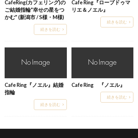
CafeRing(カフェリング)の
Cafe Ring『ローブドゥマ
ダイヤモンドリング
ダイヤモンドルース
ご結婚指輪”幸せの星をつ
リエ＆ノエル』
ダイヤモンド原石
ダイヤモンド大きさ
かむ” (新潟市 / S様・M様)
続きを読む
ダイヤモンド新潟
ダイヤモンド知識
続きを読む
ダイヤモンド結婚指輪
ダイヤモンド見分け方
ダイヤモンド輝きの種類
ダイヤモンド鑑別書
ダイヤモンド鑑定書
ダイヤモンド鑑定機関
ダイヤモンド雑学
ダイヤ一石シンプル
ダズリン
ダブスタ
ダブルスタンダードクロージング
タワーケース
Cafe Ring『ノエル』結婚
Cafe Ring 『ノエル』
指輪
タンタル
タンタル 結婚指輪
続きを読む
チタン 結婚指輪
チタンリング
続きを読む
ちゅうぞうせいほう
つきさい
つち目
ツヤ消し
つや消し
テ・オ・レ
テ・ルージュ
ディスティニー
ディズニー