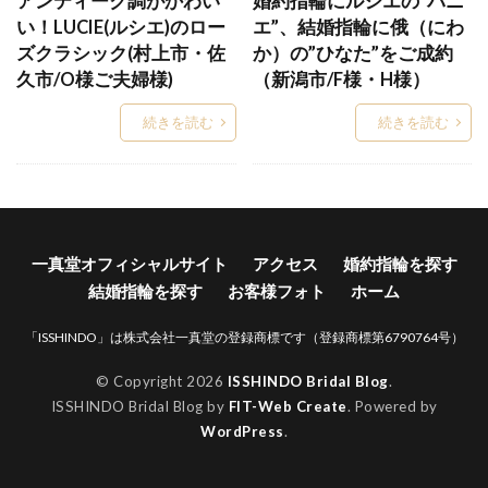
アンティーク調がかわい
婚約指輪にルシエの”パニ
い！LUCIE(ルシエ)のロー
エ”、結婚指輪に俄（にわ
Words
WRA026
WRA037
WRB037
ズクラシック(村上市・佐
か）の”ひなた”をご成約
Xmas
Xmasブライダルフェア
YG
久市/O様ご夫婦様)
（新潟市/F様・H様）
アイスブルーダイヤ
アイスブルーダイヤモンド
続きを読む
続きを読む
アイテール
あいの風
あかね
あかねぐも
あきのくれない
アクア
アクアマリン
あさは
アッシェマチュリテ
アッシュマ・チュリテ
アニバーサリージュエリー
一真堂オフィシャルサイト
アクセス
婚約指輪を探す
アプリコット
あや
アリア
アルク
結婚指輪を探す
お客様フォト
ホーム
アレルギー
アレルギーフリー
アレンジ
「ISSHINDO」は株式会社一真堂の登録商標です（登録商標第6790764号）
アンサンブル
アンジェ
アンジュ
アンティーク
アンティークな結婚指輪
© Copyright 2026
ISSHINDO Bridal Blog
.
ISSHINDO Bridal Blog by
FIT-Web Create
. Powered by
アンティック
アンティック婚約指輪
WordPress
.
アンティック結婚指輪
アントワープ
い
いい夫婦の日
イエロ
イエローゴールド