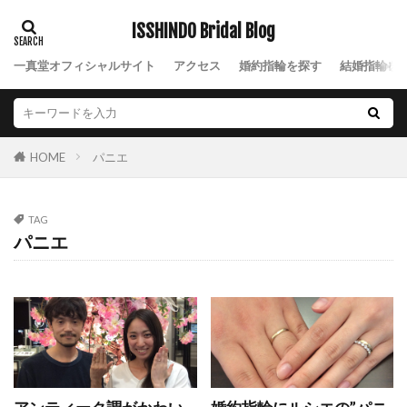
NIWAKA結婚指輪風神
NIWAKA綺羅
ISSHINDO Bridal Blog
NIWAKA花咲
NIWAKA花篝
NIWAKA花麗
一真堂オフィシャルサイト
アクセス
婚約指輪を探す
結婚指輪を
NIWAKA茜
NIWAKA茜雲
NIWAKA長次郎
NIWAKA雪佳景
NIWAKA雲龍
NIWAKA雷神
NIWAKA露華
NIWAKA鯨
NIWAKA麗
パニエ
HOME
NIWAK結婚指輪雲龍
nocur
Nスタ
Palais
Ponte Vecchio
Q&A
TAG
Quand de Mariage
Royal Asscher
パニエ
ROYAL ASSCHER DIAMOND
RYUZ
Smile
SO
Something Blue
SORA
SORA(ソラ)
SORAオーダー会
SORA結婚指輪
sowi
SO結婚指輪
Sweet
SWEET BLUE DIAMOND
THE LAZARE DIAMOND
TO TWO
V字デザイン
V字ハーフエタニティ結婚指輪