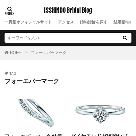
あきのくれない
アクア
アクアマリン
ISSHINDO Bridal Blog
あさは
アッシェマチュリテ
一真堂オフィシャルサイト
アクセス
婚約指輪を探す
結婚指輪を
アッシュマ・チュリテ
アニバーサリージュエリー
アプリコット
あや
アリア
アルク
アレルギー
アレルギーフリー
アレンジ
フォーエバーマーク
HOME
アンサンブル
アンジェ
アンジュ
アンティーク
アンティークな結婚指輪
アンティック
アンティック婚約指輪
TAG
フォーエバーマーク
アンティック結婚指輪
アントワープ
い
いい夫婦の日
イエロ
イエローゴールド
イエローゴールドアレンジ
いっしんどう
イモータル
インサイドストーン
インサイドセッティング
インスタグラム
インスタ映え
インフィニート
ヴァニーユ