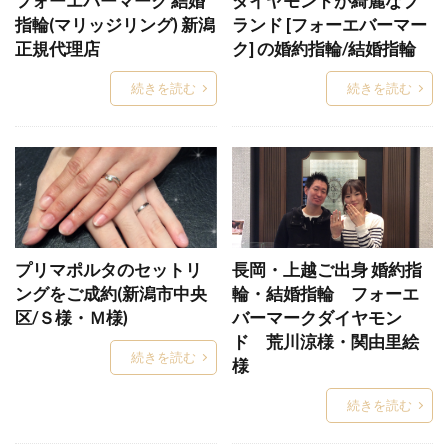
フォーエバーマーク 結婚
ダイヤモンドが綺麗なブ
ウィ
ういざくら
ウィデュー
ウィル
指輪(マリッジリング) 新潟
ランド [フォーエバーマー
ウェーブ
ウェーブ（S字）結婚指輪選び方
正規代理店
ク] の婚約指輪/結婚指輪
ウェーブ結婚指輪
ウォッチ
エタニティ
続きを読む
続きを読む
エタニティリング
エタニティリング普段使い
エタニティリング種類
エテルニーナ
エテルノセッティング
エメラルド
エンゲージネックレス
エンゲージリング
オーダーメイド
オーダーメイド会
オーダー会
プリマポルタのセットリ
長岡・上越ご出身 婚約指
オートクチュール
オーロラ
オクターブ
ングをご成約(新潟市中央
輪・結婚指輪 フォーエ
おしゃれ
おしゃれ結婚指輪
オペラ
区/Ｓ様・Ｍ様)
バーマークダイヤモン
オリエンタルビューティー
オリジナル
ド 荒川涼様・関由里絵
続きを読む
様
オリジナルマーク
お悩み解決
お洒落
ガーランド
カシオペア
カシケイ
続きを読む
かしょうのほり
カスタマイズ
カスタム