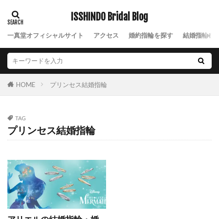
NIWAKA結婚指輪禅の輪
NIWAKA結婚指輪笹舟
ISSHINDO Bridal Blog
NIWAKA結婚指輪風神
NIWAKA綺羅
一真堂オフィシャルサイト
アクセス
婚約指輪を探す
結婚指輪を
NIWAKA花咲
NIWAKA花篝
NIWAKA花麗
NIWAKA茜
NIWAKA茜雲
NIWAKA長次郎
NIWAKA雪佳景
NIWAKA雲龍
NIWAKA雷神
プリンセス結婚指輪
HOME
NIWAKA露華
NIWAKA鯨
NIWAKA麗
NIWAK結婚指輪雲龍
nocur
TAG
NST新潟総合テレビ
Nスタ
Palais
プリンセス結婚指輪
Ponte Vecchio
Q&A
Quand de Mariage
Royal Asscher
ROYAL ASSCHER DIAMOND
RYUZ
Smile
SO
Something Blue
SORA
SORA(ソラ)
SORAオーダー会
SORA結婚指輪
sowi
SO結婚指輪
Sweet
SWEET BLUE DIAMOND
THE LAZARE DIAMOND