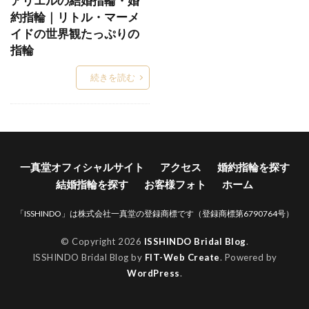
アリエルの結婚指輪・婚
約指輪｜リトル・マーメ
TO TWO
V字デザイン
イドの世界観たっぷりの
V字ハーフエタニティ結婚指輪
Words
指輪
WRA026
WRA037
WRB037
Xmas
続きを読む
Xmasブライダルフェア
YG
アイスブルーダイヤ
アイスブルーダイヤモンド
アイテール
あいの風
あかね
あかねぐも
あきのくれない
アクア
アクアマリン
一真堂オフィシャルサイト
アクセス
婚約指輪を探す
あさは
アッシェマチュリテ
結婚指輪を探す
お客様フォト
ホーム
アッシュマ・チュリテ
アニバーサリージュエリー
「ISSHINDO」は株式会社一真堂の登録商標です（登録商標第6790764号）
アプリコット
あや
アラジン
アリア
アルク
アレルギー
アレルギーフリー
© Copyright 2026
ISSHINDO Bridal Blog
.
ISSHINDO Bridal Blog by
FIT-Web Create
. Powered by
アレンジ
アンサンブル
アンジェ
WordPress
.
アンジュ
アンティーク
アンティークな結婚指輪
アンティック