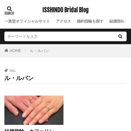
NIWAKA結婚指輪風神
NIWAKA綺羅
ISSHINDO Bridal Blog
NIWAKA花咲
NIWAKA花篝
NIWAKA花麗
一真堂オフィシャルサイト
アクセス
婚約指輪を探す
結婚指輪を
NIWAKA茜
NIWAKA茜雲
NIWAKA長次郎
NIWAKA雪佳景
NIWAKA雲龍
NIWAKA雷神
NIWAKA露華
NIWAKA鯨
NIWAKA麗
ル・ルバン
HOME
NIWAK結婚指輪雲龍
nocur
Nスタ
Palais
Ponte Vecchio
Q&A
TAG
Quand de Mariage
Royal Asscher
ル・ルバン
ROYAL ASSCHER DIAMOND
RYUZ
Smile
SO
Something Blue
SORA
SORA(ソラ)
SORAオーダー会
SORA結婚指輪
sowi
SO結婚指輪
Sweet
SWEET BLUE DIAMOND
THE LAZARE DIAMOND
TO TWO
V字デザイン
V字ハーフエタニティ結婚指輪