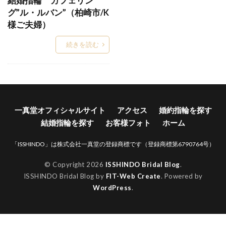
結婚指輪 カフェリン
グ”ル・ルバン”（柏崎市/K
Words
WRA026
WRA037
WRB037
様ご夫婦）
Xmas
Xmasブライダルフェア
YG
アイスブルーダイヤ
アイスブルーダイヤモンド
続きを読む
アイテール
あいの風
あかね
あかねぐも
あきのくれない
アクア
アクアマリン
あさは
アッシェマチュリテ
アッシュマ・チュリテ
アニバーサリージュエリー
一真堂オフィシャルサイト
アクセス
婚約指輪を探す
結婚指輪を探す
お客様フォト
ホーム
アプリコット
あや
アリア
アルク
アレルギー
アレルギーフリー
アレンジ
「ISSHINDO」は株式会社一真堂の登録商標です（登録商標第6790764号）
アンサンブル
アンジェ
アンジュ
© Copyright 2026
ISSHINDO Bridal Blog
.
アンティーク
アンティークな結婚指輪
ISSHINDO Bridal Blog by
FIT-Web Create
. Powered by
WordPress
.
アンティック
アンティック婚約指輪
アンティック結婚指輪
アントワープ
い
いい夫婦の日
イエロ
イエローゴールド