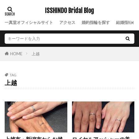
NIWAKA花咲
NIWAKA花篝
NIWAKA花麗
ISSHINDO Bridal Blog
NIWAKA茜
NIWAKA茜雲
NIWAKA長次郎
一真堂オフィシャルサイト
NIWAKA雪佳景
アクセス
NIWAKA雲龍
婚約指輪を探す
NIWAKA雷神
結婚指輪を
NIWAKA露華
NIWAKA鯨
NIWAKA麗
NIWAK結婚指輪雲龍
nocur
Nスタ
Palais
Ponte Vecchio
Q&A
上越
HOME
Quand de Mariage
Royal Asscher
ROYAL ASSCHER DIAMOND
RYUZ
Smile
TAG
上越
SO
Something Blue
SORA
SORA(ソラ)
SORAオーダー会
SORA結婚指輪
sowi
SO結婚指輪
Sweet
SWEET BLUE DIAMOND
THE LAZARE DIAMOND
TO TWO
V字デザイン
V字ハーフエタニティ結婚指輪
Words
WRA026
WRA037
WRB037