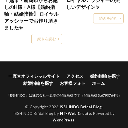
上越市・新潟市からお越
ロイヤルアッシャーの美
Xmas
Xmasブライダルフェア
YG
しのH様・A様【婚約指
しいデザイン✨
アイスブルーダイヤ
アイスブルーダイヤモンド
輪・結婚指輪】 ロイヤル
続きを読む
アッシャーでお作り頂き
アイテール
あいの風
あかね
あかねぐも
ました✨
あきのくれない
アクア
アクアマリン
あさは
アッシェマチュリテ
続きを読む
アッシュマ・チュリテ
アニバーサリージュエリー
アプリコット
あや
アリア
アルク
アレルギー
アレルギーフリー
アレンジ
アンサンブル
アンジェ
アンジュ
一真堂オフィシャルサイト
アクセス
婚約指輪を探す
結婚指輪を探す
お客様フォト
ホーム
アンティーク
アンティークな結婚指輪
アンティック
アンティック婚約指輪
「ISSHINDO」は株式会社一真堂の登録商標です（登録商標第6790764号）
アンティック結婚指輪
アントワープ
い
© Copyright 2026
ISSHINDO Bridal Blog
.
いい夫婦の日
イエロ
イエローゴールド
ISSHINDO Bridal Blog by
FIT-Web Create
. Powered by
WordPress
.
イエローゴールドアレンジ
いっしんどう