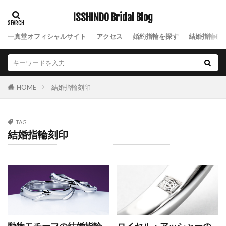
Xmasブライダルフェア
ISSHINDO Bridal Blog
YG
アイスブルーダイヤ
アイスブルーダイヤモンド
一真堂オフィシャルサイト
アクセス
婚約指輪を探す
結婚指輪を
アイテール
あいの風
あかね
あかねぐも
あきのくれない
アクア
アクアマリン
あさは
アッシェマチュリテ
結婚指輪刻印
HOME
アッシュマ・チュリテ
アニバーサリージュエリー
アプリコット
あや
アラジン
アリア
TAG
アルク
アレルギー
アレルギーフリー
結婚指輪刻印
アレンジ
アンサンブル
アンジェ
アンジュ
アンティーク
アンティークな結婚指輪
アンティック
アンティック婚約指輪
アンティック結婚指輪
アントワープ
い
いい夫婦の日
イエロ
イエローゴールド
イエローゴールドアレンジ