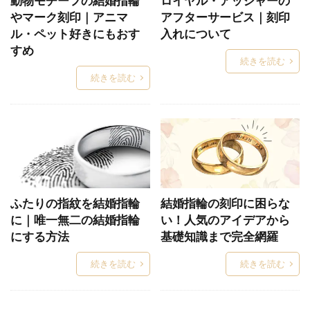
動物モチーフの結婚指輪
ロイヤル・アッシャーの
やマーク刻印｜アニマ
アフターサービス｜刻印
いっしんどう
イモータル
インサイドストーン
ル・ペット好きにもおす
入れについて
インサイドセッティング
インスタグラム
すめ
続きを読む
インスタ映え
インフィニート
ヴァニーユ
続きを読む
ウィ
ういざくら
ウィデュー
ウィル
ウェーブ
ウェーブ（S字）結婚指輪選び方
ウェーブ結婚指輪
ウォッチ
エタニティ
エタニティリング
エタニティリング普段使い
エタニティリング種類
エテルニーナ
エテルノセッティング
エメラルド
ふたりの指紋を結婚指輪
結婚指輪の刻印に困らな
に｜唯一無二の結婚指輪
い！人気のアイデアから
エンゲージネックレス
エンゲージリング
にする方法
基礎知識まで完全網羅
オーダーメイド
オーダーメイド会
オーダー会
続きを読む
続きを読む
オートクチュール
オーロラ
オクターブ
おしゃれ
おしゃれ結婚指輪
オペラ
オリエンタルビューティー
オリジナル