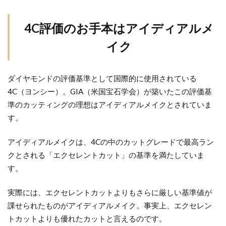
を
実
4C評価のお手本はアイディアルメ
現
イク
す
る
16
ダイヤモンドの評価基準として国際的に使用されている
工
4C（ヨンシー）。GIA（米国宝石学会）が築いたこの評価基
程
準のカッティングの理想はアイディアルメイクとされていま
3.1
す。
1.Planning
「プラン
アイディアルメイクは、4Cの中のカットグレードで最高ラン
ニング」
クとされる「エクセレントカット」の基準を満たしていま
3.2
す。
2.Sawing
「ソーイ
実際には、エクセレントカットよりもさらに厳しい基準値が
ング」
課せられたものがアイディアルメイク。事実上、エクセレン
トカットよりも優れたカットと言えるのです。
3.3