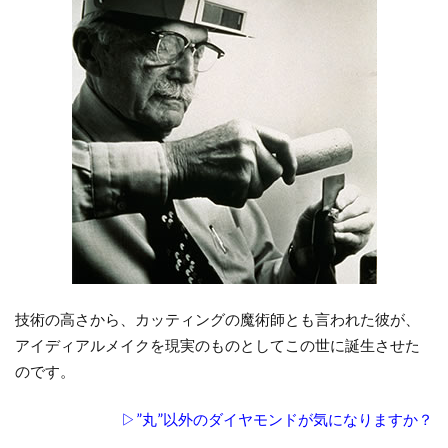
ア
イ
デ
ィ
ア
ル
メ
イ
ク
3
ア
イ
デ
技術の高さから、カッティングの魔術師とも言われた彼が、
ィ
アイディアルメイクを現実のものとしてこの世に誕生させた
ア
のです。
ル
メ
▷”丸”以外のダイヤモンドが気になりますか？
イ
ク