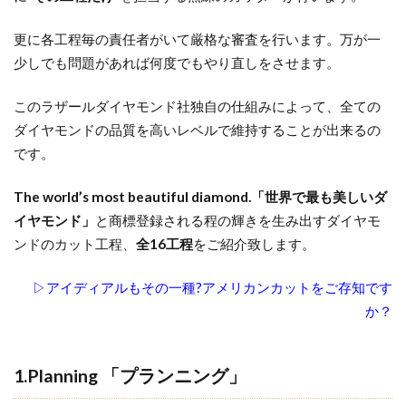
カンドカッ
ティング」
更に各工程毎の責任者がいて厳格な審査を行います。万が一
3.7
少しでも問題があれば何度でもやり直しをさせます。
7.Top
このラザールダイヤモンド社独自の仕組みによって、全ての
Lapping「ト
ップラッピ
ダイヤモンドの品質を高いレベルで維持することが出来るの
ング」
です。
3.8
The world’s most beautiful diamond.「世界で最も美しいダ
8.Bottom
イヤモンド」
と商標登録される程の輝きを生み出すダイヤモ
Lapping「ボ
ンドのカット工程、
全16工程
をご紹介致します。
トムラッピ
ング」
▷アイディアルもその一種?アメリカンカットをご存知です
3.9
か？
9.Girdle
Polishing「ガ
ードルポリッ
1.Planning 「プランニング」
シング」