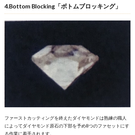
ラ
4.Bottom Blocking「ボトムブロッキング」
ザ
ー
ル
ダ
イ
ヤ
モ
ン
ド
は
正
規
取
扱
店
で
ファーストカッティングを終えたダイヤモンドは熟練の職人
によってダイヤモンド原石の下部を予め8つのファセットにす
る作業に着手されます。