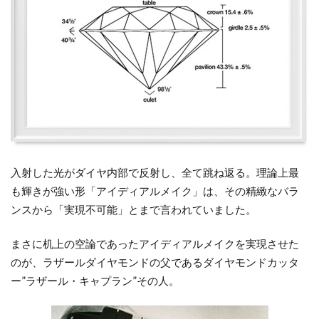
｜
ア
イ
デ
ィ
ア
ル
メ
イ
ク
入射した光がダイヤ内部で反射し、全て跳ね返る。理論上最
2
も輝きが強い形「アイディアルメイク」は、その精緻なバラ
4C
ンスから「実現不可能」とまで言われていました。
評
価
まさに机上の空論であったアイディアルメイクを実現させた
の
のが、ラザールダイヤモンドの父であるダイヤモンドカッタ
お
手
ー”ラザール・キャプラン”その人。
本
は