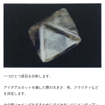
3.10
10.Table
Smoothing「テ
ーブルスムー
シング」
3.11
11.Eight
Shape
Inspection「エ
イトシェイプ
インスペクシ
ョン」
一つひとつ原石を分析します。
3.12
12.Top
Brilliandeering「ト
アイデアルカットを施した際の大きさ、色、クラリティなど
ップブリリアンデ
を決定します。
ィーリング」
3.13
その後ソーイングをするためにダイヤモンドにインディアン