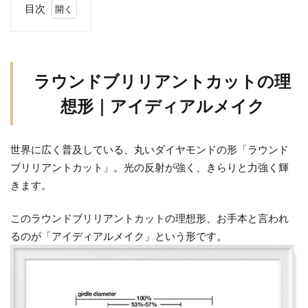
目次
1
ラ
ウ
ン
ラウンドブリリアントカットの理
ド
想形｜アイディアルメイク
ブ
リ
リ
世界に広く普及している、丸いダイヤモンドの形「ラウンド
ア
ブリリアントカット」。光の反射が強く、きらりと力強く輝
ン
きます。
ト
カ
このラウンドブリリアントカットの理想形、お手本と言われ
ッ
ト
るのが「アイディアルメイク」という形です。
の
理
想
形