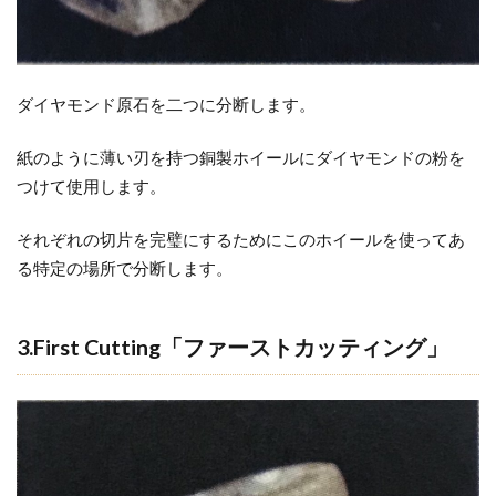
Inspection「フ
ァイナルイン
スペクショ
ン」
ダイヤモンド原石を二つに分断します。
4
最
紙のように薄い刃を持つ銅製ホイールにダイヤモンドの粉を
高
つけて使用します。
の
カ
それぞれの切片を完璧にするためにこのホイールを使ってあ
ッ
る特定の場所で分断します。
テ
ィ
ン
3.First Cutting「ファーストカッティング」
グ
に
ふ
さ
わ
し