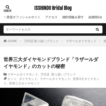
ISSHINDO Bridal Blog
一真堂オフィシャルサイト
アクセス
婚約指輪を探す
結婚指輪を
万代店 取り扱いブランド
ラザールダイヤモンド
HOME
世界三大ダイヤモンドブランド「ラザールダ
イヤモンド」のカットの秘密
ラザールダイヤモンド
,
万代店 取り扱いブランド
カット
,
ダイヤモンド
,
ラザールダイヤモンド
,
世界3大ダイヤモン
ド
,
世界三大ダイヤモンド