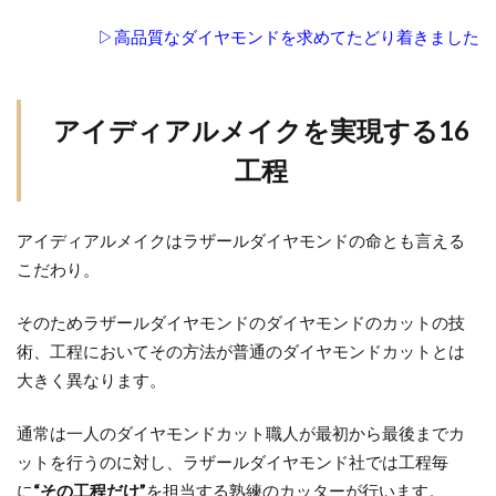
3.First
▷高品質なダイヤモンドを求めてたどり着きました
Cutting「フ
ァーストカ
ッティン
グ」
アイディアルメイクを実現する16
3.4
工程
4.Bottom
Blocking「ボ
トムブロッ
アイディアルメイクはラザールダイヤモンドの命とも言える
キング」
こだわり。
3.5
5.Top
そのためラザールダイヤモンドのダイヤモンドのカットの技
Blocking「ト
術、工程においてその方法が普通のダイヤモンドカットとは
ップブロッ
大きく異なります。
キング」
3.6
通常は一人のダイヤモンドカット職人が最初から最後までカ
6.Second
ットを行うのに対し、ラザールダイヤモンド社では工程毎
Cutting「セ
に
“その工程だけ”
を担当する熟練のカッターが行います。