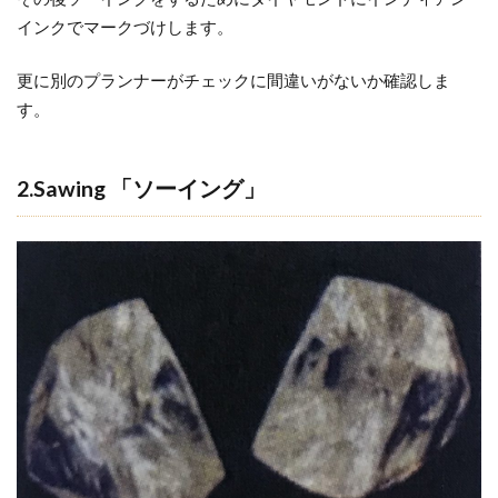
13.Bottom
インクでマークづけします。
Brillian
deering「ボ
更に別のプランナーがチェックに間違いがないか確認しま
トムブリリ
す。
アンディー
リング」
3.14
2.Sawing 「ソーイング」
14.Finish
Inspection「フ
ィニッシュイ
ンスペクショ
ン」
3.15
15.Grading「グ
レーディング」
3.16
16.Final