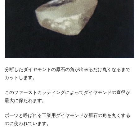
い
最
高
ラ
ン
ク
の
原
石
分断したダイヤモンドの原石の角が出来るだけ丸くなるまで
5
カットします。
至高
の
このファーストカッティングによってダイヤモンドの直径が
証、
最大に保たれます。
品質
証明
ボーツと呼ばれる工業用ダイヤモンドが原石の角を丸くする
書を
のに使われています。
発行
6