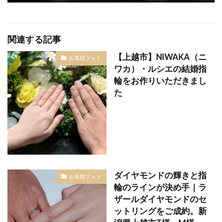
結婚指輪エタニティリング
結婚指輪オーダーメイド
結婚指輪オートクチュール
結婚指輪おすすめ
関連する記事
結婚指輪おすすめブランド
結婚指輪お花
【上越市】NIWAKA（ニ
お客様フォト
結婚指輪お返し
結婚指輪お返しおすすめ
ワカ）・ルシエの結婚指
輪をお作りいただきまし
結婚指輪お風呂
結婚指輪お風呂外す
た
結婚指輪ガイド
結婚指輪カジュアル
結婚指輪かっこいい
結婚指輪カフェリング
結婚指輪カラーストーン
結婚指輪カラフル
結婚指輪きつい
結婚指輪キラキラ
結婚指輪キラキラしてない
結婚指輪ゴージャス
ダイヤモンドの輝きと指
お客様フォト
結婚指輪コーディネート
結婚指輪ゴールド
輪のラインが決め手｜ラ
結婚指輪ことのは
結婚指輪コンビ
ザールダイヤモンドのセ
ットリングをご成約。新
結婚指輪サイズ
結婚指輪サイズ直し