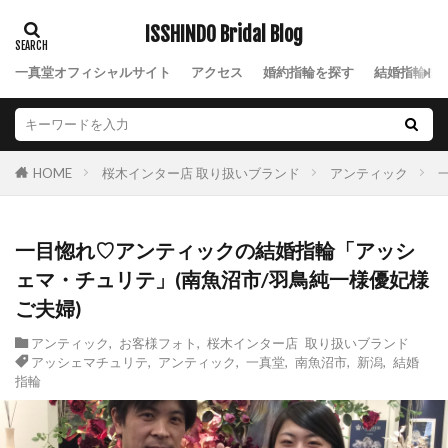
婚約指輪 サプライズ
婚約指輪 モチーフ
ISSHINDO Bridal Blog
婚約指輪 人気
婚約指輪 横顔
一真堂オフィシャルサイト
婚約指輪 相場
婚約指輪30万予算
アクセス
婚約指輪を探す
結婚指輪を
婚約指輪NIWAKA
婚約指輪アシンメトリー
婚約指輪お返し
婚約指輪かわいい
婚約指輪ゴールド
婚約指輪こだわりない
桜木インター店 取り扱いブランド
アンティック
HOME
婚約指輪コンビ
婚約指輪シンプル
婚約指輪スリーストーン
婚約指輪セット
一目惚れ♡アンティックの結婚指輪「アッシ
婚約指輪セットリング
婚約指輪ダイヤモンド
ェマ・チュリテ」(南魚沼市/羽鳥純一様優妃様
婚約指輪ディズニープリンセス
婚約指輪デザイン
ご夫婦)
婚約指輪と結婚指輪の違い
アンティック
,
お客様フォト
,
桜木インター店 取り扱いブランド
婚約指輪ピンクゴールド
婚約指輪人気
アッシェマチュリテ
,
アンティック
,
一真堂
,
南魚沼市
,
新潟
,
結婚
指輪
婚約指輪値段
婚約指輪入籍日
婚約指輪刻印
婚約指輪可愛い
婚約指輪指南書シリーズ