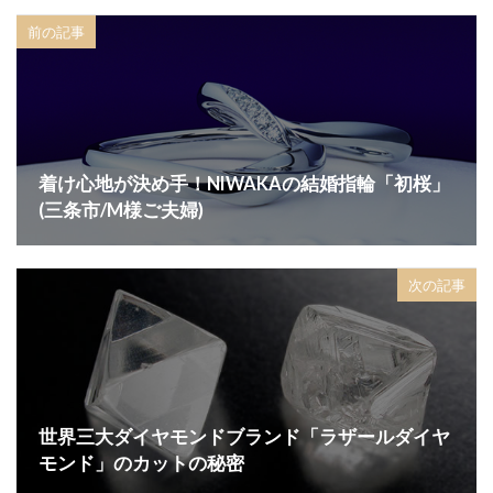
結婚指輪 人気 ブランド
結婚指輪 必要
前の記事
結婚指輪 新常識
結婚指輪 結婚指輪 違い
結婚指輪 迷子
結婚指輪 遠距離恋愛
結婚指輪 選び方
結婚指輪、LUCIE
結婚指輪18金
結婚指輪20万
結婚指輪2ミリ
着け心地が決め手！NIWAKAの結婚指輪「初桜」
結婚指輪30代
結婚指輪30代おすすめ
(三条市/M様ご夫婦)
結婚指輪30代選び方
結婚指輪40万
結婚指輪50万
結婚指輪fika(フィーカ)
次の記事
結婚指輪NIWAKA
結婚指輪SORA
結婚指輪V字
結婚指輪V字選び方
結婚指輪アシンメトリー
結婚指輪アレンジ
結婚指輪アンティーク
結婚指輪イエローゴールド
結婚指輪いつから
結婚指輪いつ買う
世界三大ダイヤモンドブランド「ラザールダイヤ
モンド」のカットの秘密
結婚指輪いらない
結婚指輪エタニティ