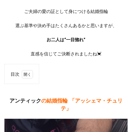
新潟 俄 唐花
新潟 婚約指輪 人気
ご夫婦の愛の証として身につける結婚指輪
新潟 結婚指輪
新潟 結婚指輪 ブランド
新潟 結婚指輪 ロイヤル・アッシャー
選ぶ基準や決め手はたくさんあるかと思いますが、
新潟 結婚指輪 人気
新潟 結婚指輪 俄
お二人は“一目惚れ”
新潟NIWAKA
新潟NIWAKA結婚指輪
新潟NIWAKA雷神
新潟THE LAZARE DIAMOND
直感を信じてご決断されましたね💓
新潟アニバーサリージュエリー
新潟アンティック
新潟エタニティ
新潟エタニティリング
目次
新潟カジュアル
新潟スイートテン
1
新潟スイートテン・ダイヤモンド
アン
ティ
新潟スイートテンダイヤモンド
新潟セットリング
アンティック
の結婚指輪
「アッシェマ・チュリ
ック
新潟ダイヤモンド
新潟ダイヤモンド指輪
テ」
の結
新潟ディズニー
新潟ネックレス
婚指
輪
新潟の冬の結婚式
新潟ハーフエタニティ
「ア