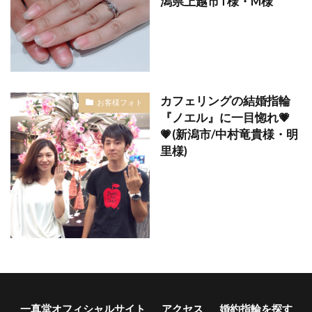
潟県上越市T様・M様
結婚指輪しない
結婚指輪シンデレラ
結婚指輪シンデレラサイズ
結婚指輪シンプル
結婚指輪スチームボートウィリー
結婚指輪ストレート
結婚指輪セット
結婚指輪セットリング
結婚指輪セミオーダー
カフェリングの結婚指輪
お客様フォト
『ノエル』に一目惚れ💗
結婚指輪セレクトショップ
結婚指輪タイミング
💗(新潟市/中村竜貴様・明
結婚指輪タンタル
結婚指輪チタン
里様)
結婚指輪つけ心地
結婚指輪つや消し
結婚指輪ディズニー
結婚指輪ディズニーシンデレラ
結婚指輪ディズニーファンタジア
結婚指輪ディズニープリンセス
結婚指輪ディズニーラプンツェル
結婚指輪デザイン
結婚指輪デザイン選び
一真堂オフィシャルサイト
アクセス
婚約指輪を探す