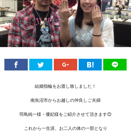
婚約指輪新潟
婚約指輪選び方
婚約指輪重ねづけ
宝石
小さなサイズの婚約指輪
小さなサイズの結婚指輪
小千谷
小千谷市
山形
山形県
幅広
幅広の結婚指輪
式場下見
式場打ち合わせ
式場見学
彫り
心
手に馴染む
手作り
披露宴会場コーディネート
招待客選び
招待状発送
指が綺麗に見える
指になじむ
指紋刻印
指輪
指輪のクリーニング
結婚指輪をお渡し致しました！
指輪プロポーズ
指輪手入れ
数量限定
文字
文字入れ
新作
新潟
南魚沼市からお越しの仲良しご夫婦
新潟 NIWAKA
新潟 sowi
新潟 ソーイ
羽鳥純一様・優妃様をご紹介させて頂きます😊
新潟 ダイヤモンド
新潟 ルシエ ムーンライト
新潟 俄
新潟 俄 凛
新潟 俄 初桜
これから一生涯、お二人の体の一部となり