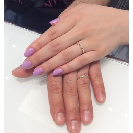
新潟ひなた
新潟ピンクダイヤモンド
ッシ
ェ
新潟フルエタニティ
新潟プロポーズリング
マ・
新潟ポンテヴェキオ
新潟マリッジリング
チュ
新潟モニッケンダム
新潟ラザールダイヤモンド
リ
テ」
新潟ロイヤル・アッシャー
新潟ロイヤルアッシャー
新潟一路
2
🌴
新潟世界三大カッターズブランド
新潟京杢目
お
新潟俄花匠の彫
新潟婚約指輪
新潟市
二
人
新潟市 ラザールダイヤモンド
新潟市 俄 凛
か
新潟市 新潟
新潟市 結婚指輪
ら
新潟市NIWAKA
新潟市NIWAKA長閑
の
コ
新潟市SORA
新潟市THE LAZARE DIAMOND
メ
新潟市エンゲージリング50万予算
ン
新潟市カフェリング
新潟市ことほぎ
ト
🌴