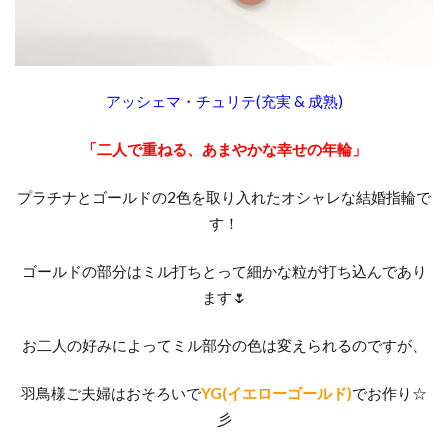
新潟市セットリング
新潟市セットリング俄
3
新潟市ダイヤモンド
一
新潟市ダイヤモンドカッターズブランド
目
アッシェマ・チュリテ(充実 & 成熟)
新潟市ニューヨークニワカ
新潟市ノクル
惚
れ
新潟市フィッシャー
新潟市プロポーズリング
「二人で重ねる、あまやかな幸せの年輪」
で
新潟市マリッジリング
決
プラチナとゴールドの2色を取り入れたオシャレな結婚指輪で
新潟市マリッジリングNIWAKA
め
す！
ち
新潟市ミッキー結婚指輪
新潟市モニッケンダム
ゃ
新潟市ラザールダイヤモンド
い
ゴールドの部分はミル打ちとって細かな粒が打ち込んであり
ま
新潟市リングコネクター
新潟市ルシエ
ます🌷
し
新潟市ルシエ結婚指輪
た
お二人の好みによってミル部分の色は変えられるのですが、
新潟市ロイヤル・アッシャー
💓
新潟市ロイヤルアッシャー
羽鳥様ご夫婦はおそろいで
YG(イエローゴールド)
でお作り☆
4
彡
新潟市世界三大カッターズブランド
新潟市中央区
お店
の人