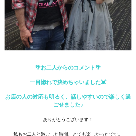
新潟市結婚指輪にわか
新潟市結婚指輪プラチナ
新潟市結婚指輪ブリーズドゥメール
新潟市結婚指輪ルシエ
新潟市結婚指輪俄
新潟市結婚指輪口コミ
新潟市結婚指輪重ねづけ
新潟市結婚指輪雪佳景
新潟市結婚指輪雪佳景プラチナ
新潟市西区
新潟引き出物
新潟指輪
新潟放送
🌴お二人からのコメント🌴
新潟月彩
新潟歴史
新潟演出
新潟県
新潟県ダイヤモンド
新潟結婚式
新潟結婚指輪
一目惚れで決めちゃいました💓
新潟結婚指輪nocur
新潟結婚指輪おすすめ
お店の人の対応も明るく、話しやすいので楽しく過
新潟結婚指輪ノクル
新潟結婚指輪人気
ごせました♪
新潟結婚指輪刻印
新発田市
新発田市NIWAKA
ありがとうございます！
新発田市ハワイアンジュエリー
新発田市マキシ
新発田市ロイヤル・アッシャー
新発田市婚約指輪
私もお二人と過ごした時間、とても楽しかったです。