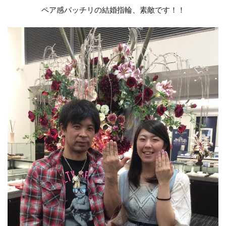
新潟市俄
新潟市北区
新潟市南区
ペア感バッチリの結婚指輪、素敵です！！
の対
新潟市婚約指輪
新潟市婚約指輪50万予算
応も
明る
新潟市婚約指輪シンデレラ
く、
新潟市婚約指輪ラザールダイヤモンド
話し
新潟市婚約指輪俄
新潟市婚約指輪高額
やす
いの
新潟市村上市
新潟市東区
新潟市江南区
で楽
新潟市秋葉区
新潟市結婚指輪
しく
過ご
新潟市結婚指輪NIWAKA
新潟市結婚指輪SORA
せま
新潟市結婚指輪ウェーブ
した
新潟市結婚指輪ウェーブデザイン
♪
新潟市結婚指輪おしゃれ
新潟市結婚指輪ストレート選び方
新潟市結婚指輪せっかけい
新潟市結婚指輪ニューヨークニワカ