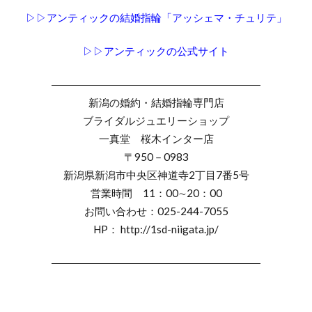
白鈴
相互
睡蓮
睦
石言葉
▷▷アンティックの結婚指輪「アッシェマ・チュリテ」
祈り
神奈川県
禅の輪
福岡県結婚指輪
▷▷アンティックの公式サイト
福島県
福島県 俄
福島県 俄 婚約指輪
福島県 俄 結婚指輪
福島県 婚約指輪
――――――――――――――――――――
福島県 結婚指輪
福島県ロイヤル・アッシャー
新潟の婚約・結婚指輪専門店
福島県結婚指輪
秋の紅
秋葉区
笹舟
ブライダルジュエリーショップ
一真堂 桜木インター店
米国宝石学会
糸魚川市
糸魚川市 ルシエ
〒950－0983
糸魚川市 結婚指輪
素材
新潟県新潟市中央区神道寺2丁目7番5号
細身のピンクゴールド
結
営業時間 11：00∼20：00
結婚10周年ジュエリー
結婚10周年プレゼント
お問い合わせ：025-244-7055
HP： http://1sd-niigata.jp/
結婚式 する
結婚式お日柄
結婚式ゲスト
結婚式ゲストハウス
結婚式サプライズ
――――――――――――――――――――
結婚式しない
結婚式タイムスケジュール
結婚式テーブルコーディネート
結婚式ドレス