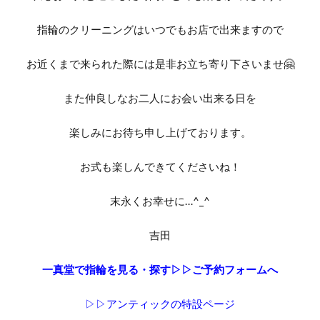
新発田市結婚指輪
新郎サプライズ
日本
指輪のクリーニングはいつでもお店で出来ますので
日本ブランド
日本らしい結婚指輪
星の音
時計
暁
月の雫
月彩
望
朝葉
お近くまで来られた際には是非お立ち寄り下さいませ🤗
期間限定
木洩日
木目
村上市
また仲良しなお二人にお会い出来る日を
村上市NIWAKA
村上市結婚指輪
杢目結婚指輪
柊
柏崎市
桜
桜モチーフ
楽しみにお待ち申し上げております。
桜木インター
梟
槌目
槌目の結婚指輪
お式も楽しんできてくださいね！
機械式時計
正規代理店
正規取扱
歴史あるブランド結婚指輪
歴史ある結婚指輪
末永くお幸せに…^_^
水鏡
波
海
無限
無難
吉田
煌びやか
燕市
燕市NIWAKA
燕市カフェリング
燕市ブルーダイヤ
一真堂で指輪を見る・探す▷▷ご予約フォームへ
燕市婚約指輪
燕市結婚指輪
由良
▷▷アンティックの特設ページ
男性に人気
発色
白い輝き
白澄花