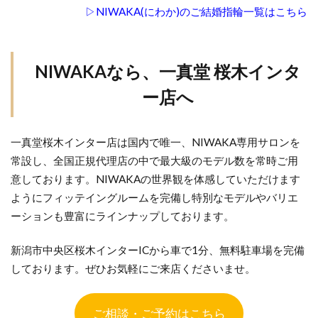
▷NIWAKA(にわか)のご結婚指輪一覧はこちら
新潟結婚指輪刻印
新発田市
新発田市NIWAKA
新発田市ハワイアンジュエリー
新発田市マキシ
新発田市ロイヤル・アッシャー
新発田市婚約指輪
NIWAKAなら、一真堂 桜木インタ
新発田市結婚指輪
新郎サプライズ
日本
ー店へ
日本ブランド
日本らしい結婚指輪
星の音
時計
暁
月の雫
月彩
望
朝葉
一真堂桜木インター店は国内で唯一、NIWAKA専用サロンを
期間限定
木洩日
木目
村上市
常設し、全国正規代理店の中で最大級のモデル数を常時ご用
村上市NIWAKA
村上市結婚指輪
杢目結婚指輪
意しております。NIWAKAの世界観を体感していただけます
柊
柏崎市
桜
桜モチーフ
ようにフィッテイングルームを完備し特別なモデルやバリエ
ーションも豊富にラインナップしております。
桜木インター
梟
槌目
槌目の結婚指輪
機械式時計
正規代理店
正規取扱
新潟市中央区桜木インターICから車で1分、無料駐車場を完備
歴史あるブランド結婚指輪
歴史ある結婚指輪
しております。ぜひお気軽にご来店くださいませ。
水鏡
波
海
無限
無難
煌びやか
燕市
燕市NIWAKA
ご相談・ご予約はこちら