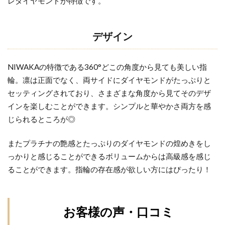
レダイヤモンドが特徴です。
新潟市SORA
新潟市THE LAZARE DIAMOND
新潟市エンゲージリング50万予算
デザイン
新潟市カフェリング
新潟市ことほぎ
新潟市セットリング
新潟市セットリング俄
NIWAKAの特徴である360°どこの角度から見ても美しい指
新潟市ダイヤモンド
輪。凛は正面でなく、両サイドにダイヤモンドがたっぷりと
新潟市ダイヤモンドカッターズブランド
セッティングされており、さまざまな角度から見てそのデザ
インを楽しむことができます。シンプルと華やかさ両方を感
新潟市ニューヨークニワカ
新潟市ノクル
じられるところが◎
新潟市フィッシャー
新潟市プロポーズリング
新潟市マリッジリング
またプラチナの艶感とたっぷりのダイヤモンドの煌めきをし
新潟市マリッジリングNIWAKA
っかりと感じることができるボリュームからは高級感を感じ
ることができます。指輪の存在感が欲しい方にはぴったり！
新潟市ミッキー結婚指輪
新潟市モニッケンダム
新潟市ラザールダイヤモンド
新潟市リングコネクター
新潟市ルシエ
お客様の声・口コミ
新潟市ルシエ結婚指輪