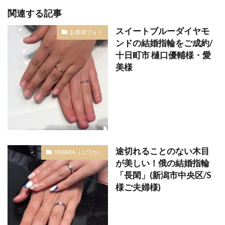
結婚指輪アンティーク
結婚指輪イエローゴールド
関連する記事
結婚指輪いつから
結婚指輪いつ買う
スイートブルーダイヤモ
お客様フォト
結婚指輪いらない
結婚指輪エタニティ
ンドの結婚指輪をご成約/
十日町市 樋口優輔様・愛
結婚指輪エタニティリング
美様
結婚指輪オーダーメイド
結婚指輪オートクチュール
結婚指輪おすすめ
結婚指輪おすすめブランド
結婚指輪お花
結婚指輪お返し
結婚指輪お返しおすすめ
結婚指輪お風呂
結婚指輪お風呂外す
途切れることのない木目
NIWAKA（ニワカ）
結婚指輪ガイド
結婚指輪カジュアル
が美しい！俄の結婚指輪
結婚指輪かっこいい
結婚指輪カフェリング
「長閑」(新潟市中央区/S
結婚指輪カラーストーン
結婚指輪カラフル
様ご夫婦様)
結婚指輪きつい
結婚指輪キラキラ
結婚指輪キラキラしてない
結婚指輪ゴージャス