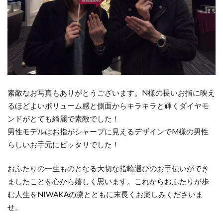
新潟市結婚指輪ストレート選び方
新潟市結婚指輪せっかけい
新潟市結婚指輪ニューヨークニワカ
新潟市結婚指輪にわか
新潟市結婚指輪プラチナ
新潟市結婚指輪ブリーズドゥメール
新潟市結婚指輪ルシエ
新潟市結婚指輪俄
素敵なお写真もありがとうございます。N様の長いお指に映え
新潟市結婚指輪口コミ
新潟市結婚指輪重ねづけ
るほどよいボリューム感と側面からキラキラと輝くダイヤモ
ンドがとても綺麗で素敵でした！
新潟市結婚指輪雪佳景
男性モデルはお指がシャープに見えるデザインでM様の男性
新潟市結婚指輪雪佳景プラチナ
新潟市西区
らしいお手元にピッタリでした！
新潟引き出物
新潟指輪
新潟放送
おふたりの一生ものとなる大切な指輪選びのお手伝いができ
新潟月彩
新潟歴史
新潟演出
新潟県
ましたことを心から嬉しく思います。これからおふたりが歩
新潟県ダイヤモンド
新潟結婚式
新潟結婚指輪
む人生をNIWAKAの凛とともに末長くお楽しみくださいま
新潟結婚指輪nocur
新潟結婚指輪おすすめ
せ。
新潟結婚指輪ノクル
新潟結婚指輪人気