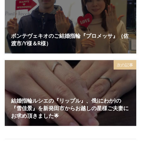
結婚指輪 ダイヤ外れ
結婚指輪 デザイン
結婚指輪 ひとめぼれ
結婚指輪 マリッジリング
結婚指輪 マリッジリング ストレート
ポンテヴェキオのご結婚指輪『プロメッサ』（佐
結婚指輪 人気 ブランド
結婚指輪 必要
渡市/Y様＆R様）
結婚指輪 新常識
結婚指輪 結婚指輪 違い
結婚指輪 迷子
結婚指輪 遠距離恋愛
次の記事
結婚指輪 選び方
結婚指輪、LUCIE
結婚指輪18金
結婚指輪20万
結婚指輪2ミリ
結婚指輪30代
結婚指輪30代おすすめ
結婚指輪30代選び方
結婚指輪40万
結婚指輪ルシエの『リップル』、俄(にわか)の
結婚指輪50万
結婚指輪fika(フィーカ)
『雪佳景』を新発田市からお越しの星様ご夫妻に
お求め頂きました🌟
結婚指輪NIWAKA
結婚指輪SORA
結婚指輪V字
結婚指輪V字選び方
結婚指輪アシンメトリー
結婚指輪アレンジ