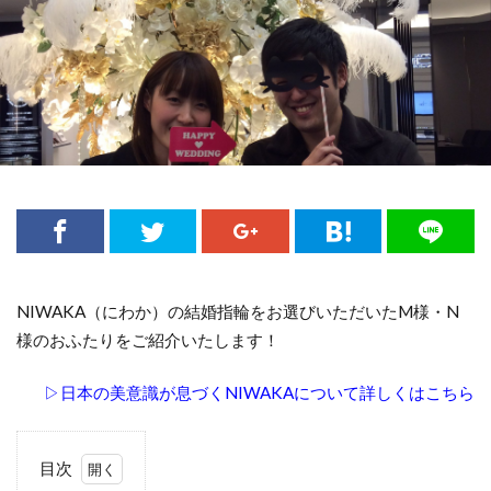
婚約指輪ピンクゴールド
婚約指輪人気
婚約指輪値段
婚約指輪入籍日
婚約指輪刻印
婚約指輪可愛い
婚約指輪指南書シリーズ
婚約指輪新潟
婚約指輪選び方
婚約指輪重ねづけ
宝石
小さなサイズの婚約指輪
小さなサイズの結婚指輪
小千谷
小千谷市
山形
山形県
幅広
幅広の結婚指輪
式場下見
式場打ち合わせ
式場見学
彫り
心
手に馴染む
NIWAKA（にわか）の結婚指輪をお選びいただいたM様・N
手作り
披露宴会場コーディネート
招待客選び
様のおふたりをご紹介いたします！
招待状発送
指が綺麗に見える
指になじむ
▷日本の美意識が息づくNIWAKAについて詳しくはこちら
指紋刻印
指輪
指輪のクリーニング
指輪プロポーズ
指輪手入れ
数量限定
目次
文字
文字入れ
新作
新潟