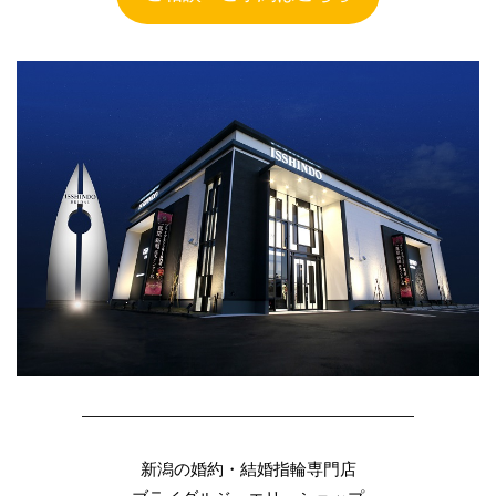
燕市カフェリング
燕市ブルーダイヤ
燕市婚約指輪
燕市結婚指輪
由良
男性に人気
発色
白い輝き
白澄花
白鈴
相互
睡蓮
睦
石言葉
祈り
神奈川県
禅の輪
福岡県結婚指輪
福島県
福島県 俄
福島県 俄 婚約指輪
福島県 俄 結婚指輪
福島県 婚約指輪
福島県 結婚指輪
福島県ロイヤル・アッシャー
福島県結婚指輪
秋の紅
秋葉区
笹舟
米国宝石学会
糸魚川市
糸魚川市 ルシエ
糸魚川市 結婚指輪
素材
細身のピンクゴールド
結
――――――――――――――――――――
結婚10周年ジュエリー
結婚10周年プレゼント
新潟の婚約・結婚指輪専門店
結婚式 する
結婚式お日柄
結婚式ゲスト