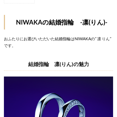
1
新潟 NIWAKA
新潟 sowi
新潟 ソーイ
NIWAKA
新潟 ダイヤモンド
新潟 ルシエ ムーンライト
の結婚指
輪 -凛
NIWAKAの結婚指輪 -凛(りん)-
新潟 俄
新潟 俄 凛
新潟 俄 初桜
(りん)-
新潟 俄 唐花
新潟 婚約指輪 人気
1.1
新潟 結婚指輪
新潟 結婚指輪 ブランド
おふたりにお選びいただいた結婚指輪はNIWAKAの
”
凛
りん”
結婚
です。
新潟 結婚指輪 ロイヤル・アッシャー
指
輪
新潟 結婚指輪 人気
新潟 結婚指輪 俄
凛(り
結婚指輪 凛(りん)の魅力
新潟NIWAKA
新潟NIWAKA結婚指輪
ん)の
新潟NIWAKA雷神
新潟THE LAZARE DIAMOND
魅力
新潟アニバーサリージュエリー
新潟アンティック
1.2
新潟エタニティ
新潟エタニティリング
情
景・
新潟カジュアル
新潟スイートテン
スト
新潟スイートテン・ダイヤモンド
ーリ
ー
新潟スイートテンダイヤモンド
新潟セットリング