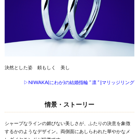
新潟ダイヤモンド
新潟ダイヤモンド指輪
1.3
デザ
新潟ディズニー
新潟ネックレス
イン
新潟の冬の結婚式
新潟ハーフエタニティ
2
新潟ひなた
新潟ピンクダイヤモンド
お客
新潟フルエタニティ
新潟プロポーズリング
様の
新潟ポンテヴェキオ
新潟マリッジリング
声・
口コ
新潟モニッケンダム
新潟ラザールダイヤモンド
決然とした姿 頼もしく 美し
ミ
新潟ロイヤル・アッシャー
3
▷NIWAKA(にわか)の結婚指輪 ” 凛 ” |マリッジリング
新潟ロイヤルアッシャー
新潟一路
NIWAKA
新潟世界三大カッターズブランド
新潟京杢目
なら、一
情景・ストーリー
真堂 桜
新潟俄花匠の彫
新潟婚約指輪
新潟市
木インタ
新潟市 ラザールダイヤモンド
新潟市 俄 凛
ー店へ
シャープなラインの媚びない美しさが、ふたりの決意を象徴
新潟市 新潟
新潟市 結婚指輪
するかのようなデザイン。両側面にあしらわれた華やかなメ
新潟市NIWAKA
新潟市NIWAKA長閑