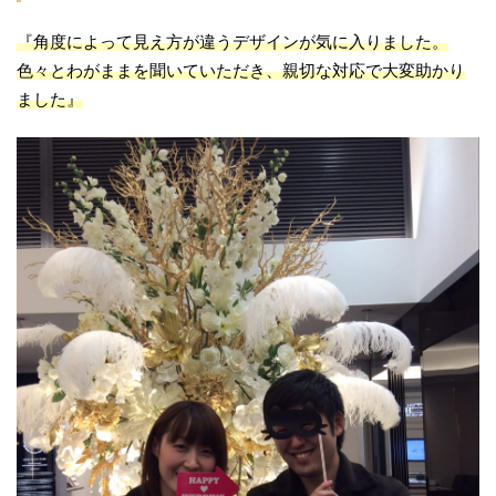
新潟市ロイヤル・アッシャー
『角度によって見え方が違うデザインが気に入りました。
新潟市ロイヤルアッシャー
色々とわがままを聞いていただき、
親切な対応で大変助かり
新潟市世界三大カッターズブランド
新潟市中央区
ました』
新潟市俄
新潟市北区
新潟市南区
新潟市婚約指輪
新潟市婚約指輪50万予算
新潟市婚約指輪シンデレラ
新潟市婚約指輪ラザールダイヤモンド
新潟市婚約指輪俄
新潟市婚約指輪高額
新潟市村上市
新潟市東区
新潟市江南区
新潟市秋葉区
新潟市結婚指輪
新潟市結婚指輪NIWAKA
新潟市結婚指輪SORA
新潟市結婚指輪ウェーブ
新潟市結婚指輪ウェーブデザイン
新潟市結婚指輪おしゃれ