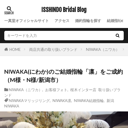
婚約ネックレス
婚約指輪
ISSHINDO Bridal Blog
婚約指輪 エンゲージリング
一真堂オフィシャルサイト
アクセス
婚約指輪を探す
結婚指輪を
婚約指輪 かっこいい
婚約指輪 サイドビュー
婚約指輪 サプライズ
婚約指輪 モチーフ
婚約指輪 人気
婚約指輪 横顔
両店共通の取り扱いブランド
NIWAKA（ニワカ）
HOME
婚約指輪 相場
婚約指輪30万予算
婚約指輪NIWAKA
婚約指輪アシンメトリー
婚約指輪お返し
婚約指輪かわいい
NIWAKA(にわか)のご結婚指輪「凛」をご成約
婚約指輪ゴールド
婚約指輪こだわりない
（M様・N様/新潟市）
婚約指輪コンビ
婚約指輪シンプル
NIWAKA（ニワカ）
,
お客様フォト
,
桜木インター店 取り扱いブラ
ンド
婚約指輪スリーストーン
婚約指輪セット
NIWAKAマリッジリング
,
NIWAKA凛
,
NIWAKA結婚指輪
,
新潟
婚約指輪セットリング
婚約指輪ダイヤモンド
NIWAKA
婚約指輪ディズニープリンセス
婚約指輪デザイン
婚約指輪と結婚指輪の違い