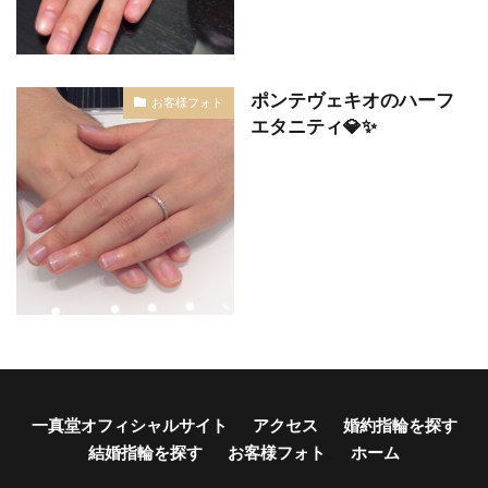
結婚指輪コーディネート
結婚指輪ゴールド
結婚指輪ことのは
結婚指輪コンビ
結婚指輪サイズ
結婚指輪サイズ直し
ポンテヴェキオのハーフ
お客様フォト
エタニティ💎✨
結婚指輪しない
結婚指輪シンデレラ
結婚指輪シンデレラサイズ
結婚指輪シンプル
結婚指輪スチームボートウィリー
結婚指輪ストレート
結婚指輪セット
結婚指輪セットリング
結婚指輪セミオーダー
結婚指輪セレクトショップ
結婚指輪タイミング
結婚指輪タンタル
結婚指輪チタン
結婚指輪つけ心地
結婚指輪つや消し
結婚指輪ディズニー
一真堂オフィシャルサイト
アクセス
婚約指輪を探す
結婚指輪ディズニーシンデレラ
結婚指輪を探す
お客様フォト
ホーム
結婚指輪ディズニーファンタジア