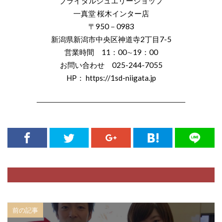
ブライダルジュエリーショップ
結婚式ゲストハウス
結婚式サプライズ
一真堂 桜木インター店
結婚式しない
結婚式タイムスケジュール
〒950－0983
新潟県新潟市中央区神道寺2丁目7-5
結婚式テーブルコーディネート
結婚式ドレス
営業時間 11：00∼19：00
結婚式ドレス試着
結婚式の引き出物
お問い合わせ 025-244-7055
結婚式ロケーション撮影
結婚式六曜
HP：
https://1sd-niigata.jp
結婚式六輝
結婚式出席
結婚式前撮り
――――――――――――――――――――
結婚式場探し
結婚式場決め方
結婚式場見学
結婚式場選び
結婚式場選択
結婚式大安
結婚式婚約指輪
結婚式当日
結婚式打ち合わせ
結婚式招待客
結婚式招待状
結婚式準備
結婚式衣装
結婚式衣装試着
結婚式装花
結婚式負担金
結婚式費用
結婚式費用内訳
結婚指指輪平均価格
結婚指輪
前の記事
結婚指輪 きつめ
結婚指輪 サイズ