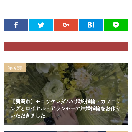
歴史あるブランド結婚指輪
歴史ある結婚指輪
水鏡
波
海
無限
無難
煌びやか
燕市
燕市NIWAKA
燕市カフェリング
燕市ブルーダイヤ
燕市婚約指輪
燕市結婚指輪
由良
男性に人気
発色
白い輝き
白澄花
白鈴
相互
睡蓮
睦
石言葉
前の記事
祈り
神奈川県
禅の輪
福岡県結婚指輪
福島県
福島県 俄
福島県 俄 婚約指輪
福島県 俄 結婚指輪
福島県 婚約指輪
【新潟市】モニッケンダムの婚約指輪・カフェリ
福島県 結婚指輪
福島県ロイヤル・アッシャー
ングとロイヤル・アッシャーの結婚指輪をお作り
福島県結婚指輪
秋の紅
秋葉区
笹舟
いただきました
米国宝石学会
糸魚川市
糸魚川市 ルシエ
糸魚川市 結婚指輪
素材