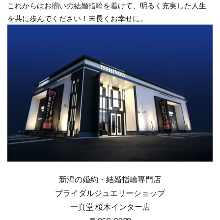
これからはお揃いの結婚指輪を着けて、明るく充実した人生
新潟市結婚指輪ウェーブ
を共に歩んでください！末長くお幸せに。
新潟市結婚指輪ウェーブデザイン
新潟市結婚指輪おしゃれ
新潟市結婚指輪ストレート選び方
新潟市結婚指輪せっかけい
新潟市結婚指輪ニューヨークニワカ
新潟市結婚指輪にわか
新潟市結婚指輪プラチナ
新潟市結婚指輪ブリーズドゥメール
新潟市結婚指輪ルシエ
新潟市結婚指輪俄
新潟市結婚指輪口コミ
新潟市結婚指輪重ねづけ
新潟市結婚指輪雪佳景
新潟の婚約・結婚指輪専門店
新潟市結婚指輪雪佳景プラチナ
新潟市西区
ブライダルジュエリーショップ
新潟引き出物
新潟指輪
新潟放送
一真堂 桜木インター店
新潟月彩
新潟歴史
新潟演出
新潟県