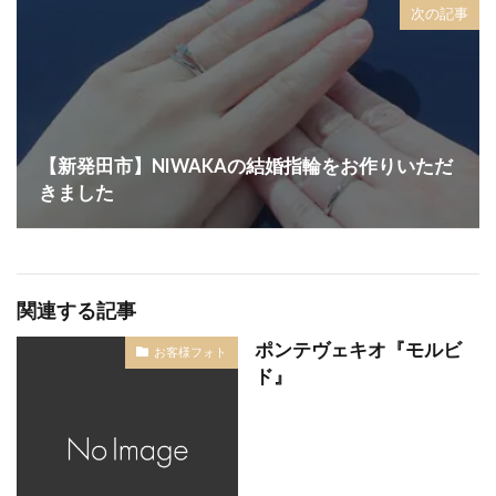
次の記事
細身のピンクゴールド
結
結婚10周年ジュエリー
結婚10周年プレゼント
結婚式 する
結婚式お日柄
結婚式ゲスト
結婚式ゲストハウス
結婚式サプライズ
【新発田市】NIWAKAの結婚指輪をお作りいただ
結婚式しない
結婚式タイムスケジュール
きました
結婚式テーブルコーディネート
結婚式ドレス
結婚式ドレス試着
結婚式の引き出物
結婚式ロケーション撮影
結婚式六曜
関連する記事
結婚式六輝
結婚式出席
結婚式前撮り
結婚式場探し
結婚式場決め方
結婚式場見学
ポンテヴェキオ『モルビ
お客様フォト
ド』
結婚式場選び
結婚式場選択
結婚式大安
結婚式婚約指輪
結婚式当日
結婚式打ち合わせ
結婚式招待客
結婚式招待状
結婚式準備
結婚式衣装
結婚式衣装試着
結婚式装花