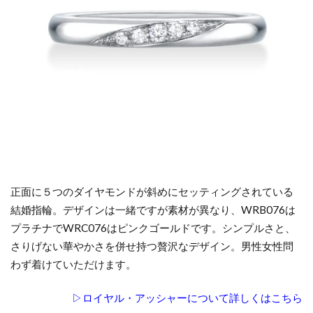
新潟スイートテンダイヤモンド
新潟セットリング
新潟ダイヤモンド
新潟ダイヤモンド指輪
新潟ディズニー
新潟ネックレス
新潟の冬の結婚式
新潟ハーフエタニティ
新潟ひなた
新潟ピンクダイヤモンド
新潟フルエタニティ
新潟プロポーズリング
新潟ポンテヴェキオ
新潟マリッジリング
新潟モニッケンダム
新潟ラザールダイヤモンド
正面に５つのダイヤモンドが斜めにセッティングされている
新潟ロイヤル・アッシャー
結婚指輪。デザインは一緒ですが素材が異なり、WRB076は
新潟ロイヤルアッシャー
新潟一路
プラチナでWRC076はピンクゴールドです。シンプルさと、
新潟世界三大カッターズブランド
新潟京杢目
さりげない華やかさを併せ持つ贅沢なデザイン。男性女性問
新潟俄花匠の彫
新潟婚約指輪
新潟市
わず着けていただけます。
新潟市 ラザールダイヤモンド
新潟市 俄 凛
▷ロイヤル・アッシャーについて詳しくはこちら
新潟市 新潟
新潟市 結婚指輪