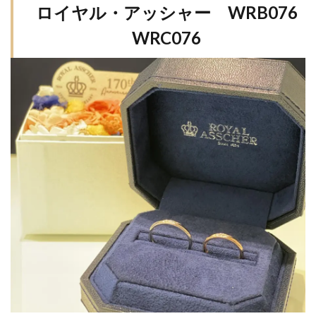
ー
ロイヤル・アッシャー WRB076
婚約指輪と結婚指輪の違い
WRB076
WRC076
婚約指輪ピンクゴールド
婚約指輪人気
WRC076
婚約指輪値段
婚約指輪入籍日
婚約指輪刻印
2
婚約指輪可愛い
婚約指輪指南書シリーズ
お
客
婚約指輪新潟
婚約指輪選び方
様
婚約指輪重ねづけ
宝石
の
声
小さなサイズの婚約指輪
小さなサイズの結婚指輪
小千谷
小千谷市
山形
山形県
幅広
幅広の結婚指輪
式場下見
式場打ち合わせ
式場見学
彫り
心
手に馴染む
手作り
披露宴会場コーディネート
招待客選び
招待状発送
指が綺麗に見える
指になじむ
指紋刻印
指輪
指輪のクリーニング
指輪プロポーズ
指輪手入れ
数量限定