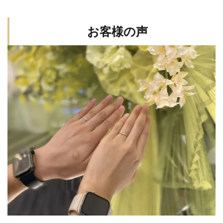
新潟市NIWAKA
新潟市NIWAKA長閑
新潟市SORA
新潟市THE LAZARE DIAMOND
お客様の声
新潟市エンゲージリング50万予算
新潟市カフェリング
新潟市ことほぎ
新潟市セットリング
新潟市セットリング俄
新潟市ダイヤモンド
新潟市ダイヤモンドカッターズブランド
新潟市ディズニー婚約指輪
新潟市ディズニー結婚指輪
新潟市ニューヨークニワカ
新潟市ノクル
新潟市フィッシャー
新潟市プロポーズリング
新潟市マリッジリング
新潟市マリッジリングNIWAKA
新潟市ミッキー結婚指輪
新潟市モニッケンダム