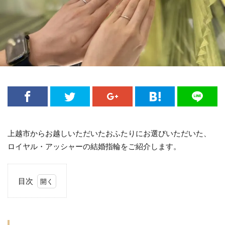
妙高市ロイヤルアッシャー
妙高市結婚指輪
婚約ネックレス
婚約指輪
婚約指輪 エンゲージリング
婚約指輪 かっこいい
婚約指輪 サイドビュー
婚約指輪 サプライズ
婚約指輪 モチーフ
婚約指輪 人気
婚約指輪 横顔
婚約指輪 相場
婚約指輪30万予算
婚約指輪NIWAKA
婚約指輪アシンメトリー
上越市からお越しいただいたおふたりにお選びいただいた、
婚約指輪お返し
婚約指輪かわいい
ロイヤル・アッシャーの結婚指輪をご紹介します。
婚約指輪ゴールド
婚約指輪こだわりない
婚約指輪コンビ
婚約指輪シンプル
目次
婚約指輪スリーストーン
婚約指輪セット
1
ロイ
婚約指輪セットリング
婚約指輪ダイヤモンド
ヤル・ア
ッシャ
婚約指輪ディズニープリンセス
婚約指輪デザイン