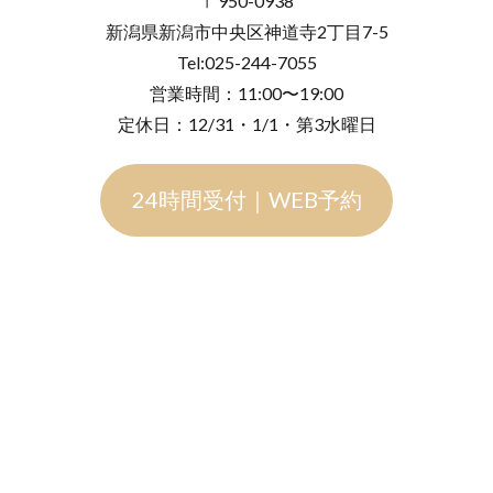
〒950-0938
新潟県ダイヤモンド
新潟結婚式
新潟結婚指輪
新潟県新潟市中央区神道寺2丁目7-5
新潟結婚指輪nocur
新潟結婚指輪おすすめ
Tel:025-244-7055
営業時間：11:00〜19:00
新潟結婚指輪ノクル
新潟結婚指輪人気
定休日：12/31・1/1・第3水曜日
新潟結婚指輪刻印
新発田市
新発田市NIWAKA
新発田市ハワイアンジュエリー
新発田市マキシ
24時間受付｜WEB予約
新発田市ロイヤル・アッシャー
新発田市婚約指輪
新発田市結婚指輪
新郎サプライズ
日本
日本ブランド
日本らしい結婚指輪
星の音
時計
暁
月の雫
月彩
望
朝葉
期間限定
木洩日
木目
村上市
村上市NIWAKA
村上市結婚指輪
杢目結婚指輪
柊
柏崎市
桜
桜モチーフ
桜木インター
梟
槌目
槌目の結婚指輪
機械式時計
正規代理店
正規取扱