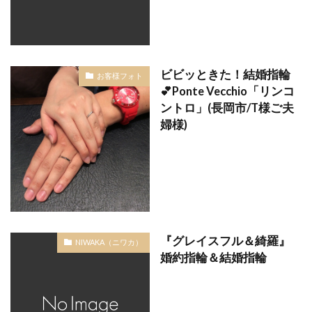
結婚式負担金
結婚式費用
結婚式費用内訳
結婚指指輪平均価格
結婚指輪
結婚指輪 きつめ
結婚指輪 サイズ
ビビッときた！結婚指輪
お客様フォト
結婚指輪 ダイヤ外れ
結婚指輪 デザイン
💕Ponte Vecchio「リンコ
結婚指輪 ひとめぼれ
結婚指輪 マリッジリング
ントロ」(長岡市/T様ご夫
婦様)
結婚指輪 マリッジリング ストレート
結婚指輪 人気 ブランド
結婚指輪 必要
結婚指輪 新常識
結婚指輪 結婚指輪 違い
結婚指輪 迷子
結婚指輪 遠距離恋愛
結婚指輪 選び方
結婚指輪、LUCIE
結婚指輪18金
結婚指輪20万
結婚指輪2ミリ
『グレイスフル＆綺羅』
NIWAKA（ニワカ）
婚約指輪＆結婚指輪
結婚指輪30代
結婚指輪30代おすすめ
結婚指輪30代選び方
結婚指輪40万
結婚指輪50万
結婚指輪fika(フィーカ)