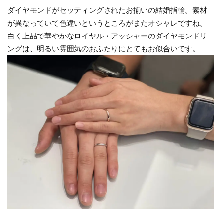
ダイヤモンドがセッティングされたお揃いの結婚指輪。素材
新潟市ラザールダイヤモンド
が異なっていて色違いというところがまたオシャレですね。
新潟市リングコネクター
新潟市ルシエ
白く上品で華やかなロイヤル・アッシャーのダイヤモンドリ
新潟市ルシエ結婚指輪
ングは、明るい雰囲気のおふたりにとてもお似合いです。
新潟市ロイヤル・アッシャー
新潟市ロイヤルアッシャー
新潟市世界三大カッターズブランド
新潟市中央区
新潟市俄
新潟市北区
新潟市南区
新潟市婚約指輪
新潟市婚約指輪50万予算
新潟市婚約指輪シンデレラ
新潟市婚約指輪ラザールダイヤモンド
新潟市婚約指輪俄
新潟市婚約指輪高額
新潟市村上市
新潟市東区
新潟市江南区
新潟市秋葉区
新潟市結婚指輪
新潟市結婚指輪NIWAKA
新潟市結婚指輪SORA