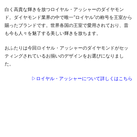
文字
文字入れ
新作
新潟
白く高貴な輝きを放つロイヤル・アッシャーのダイヤモン
新潟 NIWAKA
新潟 sowi
新潟 ソーイ
ド。ダイヤモンド業界の中で唯一”ロイヤル”の称号を王室から
賜ったブランドです。世界各国の王室で愛用されており、昔
新潟 ダイヤモンド
新潟 ルシエ ムーンライト
も今も人々を魅了する美しい輝きを放ちます。
新潟 俄
新潟 俄 凛
新潟 俄 初桜
新潟 俄 唐花
新潟 婚約指輪 人気
おふたりは今回ロイヤル・アッシャーのダイヤモンドがセッ
ティングされているお揃いのデザインをお選びになりまし
新潟 結婚指輪
新潟 結婚指輪 ブランド
た。
新潟 結婚指輪 ロイヤル・アッシャー
新潟 結婚指輪 人気
新潟 結婚指輪 俄
▷ロイヤル・アッシャーについて詳しくはこちら
新潟NIWAKA
新潟NIWAKA結婚指輪
新潟NIWAKA雷神
新潟THE LAZARE DIAMOND
新潟アニバーサリージュエリー
新潟アンティック
新潟エタニティ
新潟エタニティリング
新潟カジュアル
新潟スイートテン
新潟スイートテン・ダイヤモンド