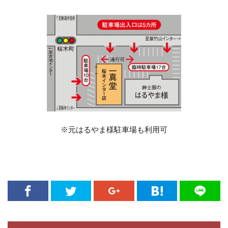
三条市NIWAKA
三条市婚約指輪
三条市結婚指輪
上弦の月
上越
上越 結婚指輪
上越婚約指輪
上越市
上越市NIWAKA
上越市ロイヤル・アッシャー
上越市結婚指輪
世界3大カッターズブランド
世界3大ダイヤモンド
世界一
世界三大カッターズダイヤモンド
世界三大カッターズブランド
※元はるやま様駐車場も利用可
世界三大カッターズブランドはご存知ですか？ウェブや
インスタで結婚指輪・婚約指輪を探すと必ず見つかりま
すよね
世界三大ダイヤモンド
世界三大ダイヤモンドカッター
世界三大ダイヤモンドブランド
世界限定
中央宝石研究所
予算
五泉市