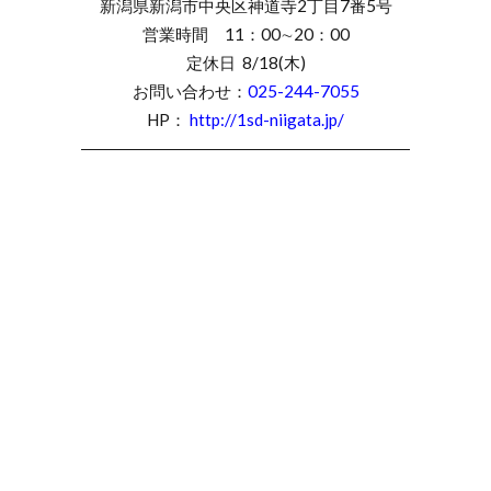
新潟県新潟市中央区神道寺2丁目7番5号
ロイヤル・アッシャーネックレス
営業時間 11：00∼20：00
ロイヤル・アッシャーハーフエタニティ
定休日 8/18(木)
ロイヤル・アッシャーフルエタニティ
お問い合わせ：
025-244-7055
ロイヤル・アッシャー婚約ネックレス
HP：
http://1sd-niigata.jp/
ロイヤル・アッシャー婚約指輪
――――――――――――――――――――
ロイヤル・アッシャー結婚指輪
ロイヤルアッシャー
ロイヤルアッシャーカット
ロイヤルアッシャーダイヤモンド
ロイヤルアッシャー結婚指輪
ろか
ロズレ
ロゼットデュー
わ
一真堂
一真堂 優花真珠
一真堂万代
一真堂万代店
一真堂桜木インター店
一真堂結婚指輪
一路
万代
三条
三条市
三条市 NIWAKA
三条市 婚約指輪
三条市 結婚指輪