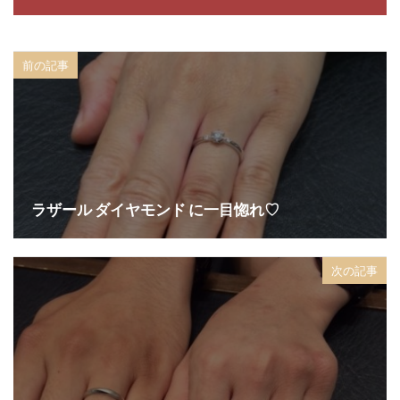
五泉市結婚指輪
京杢目
京都
人気
人気結婚指輪
人目を惹く
他にない
前の記事
他にないデザインの結婚指輪
令和
会津
会津若松市 俄
会津若松市 婚約指輪
会津若松市 婚約指輪 俄
会津若松市 結婚指輪
会津若松市 結婚指輪 俄
佐渡
佐渡市
佐渡市 結婚指輪
俄
俄 せせらぎ 結婚指輪
ラザール ダイヤモンド に一目惚れ♡
俄 婚約指輪
俄 結婚指輪
俄 結婚指輪 上弦の月
俄 結婚指輪 雪佳景
次の記事
俄正規取扱店
俄結婚指輪
俄結婚指輪祈り
個性的
個性的一真堂
値段
側面ダイヤ
入籍
入籍前にすること
入籍日決め方
入籍準備
入籍準備 結婚指輪
八千代コースター
八重霞
内側