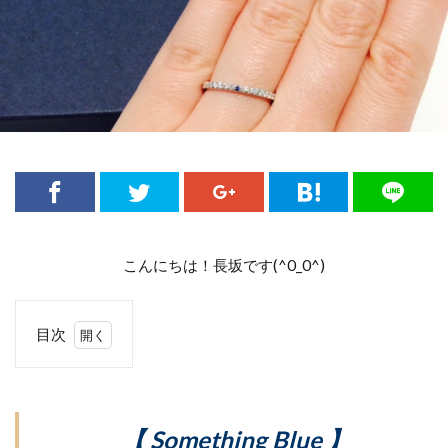
メレダイアモンド
メレダイヤ婚約指輪
モアレ
モニッケンダム
モニッケンダムエタニティリング
モニッケンダムダイヤモンド
モニッケンダム婚約指輪
モニッケンダム結婚指輪
モルビド
モンスーン
やえがすみ
ゆい
ゆきつばき
ゆら
ラザール
ラザールダイアモンド
ラザールダイヤモンド
ラザールダイヤモンドエタニティ
ラザールダイヤモンドセットリング
こんにちは！長坂です(^0_0^)
ラザールダイヤモンドネックレス
ラザールダイヤモンド婚約指輪
目次
ラザールダイヤモンド結婚指輪
1
【
Something
ラザールダイヤモンド重ねづけ
Blue 】
ラザールダイヤモンド限定
ラタシェ
【 Something Blue 】