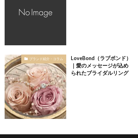
婚約指輪 サプライズ
婚約指輪 モチーフ
婚約指輪 人気
婚約指輪 横顔
婚約指輪 相場
婚約指輪30万予算
婚約指輪NIWAKA
婚約指輪アシンメトリー
婚約指輪お返し
婚約指輪かわいい
婚約指輪ゴールド
婚約指輪こだわりない
LoveBond（ラブボンド）
ブランド紹介・コラム
婚約指輪コンビ
婚約指輪シンプル
｜愛のメッセージが込め
られたブライダルリング
婚約指輪スリーストーン
婚約指輪セット
婚約指輪セットリング
婚約指輪ダイヤモンド
婚約指輪ディズニープリンセス
婚約指輪デザイン
婚約指輪と結婚指輪の違い
婚約指輪ピンクゴールド
婚約指輪人気
婚約指輪値段
婚約指輪入籍日
婚約指輪刻印
婚約指輪可愛い
婚約指輪指南書シリーズ