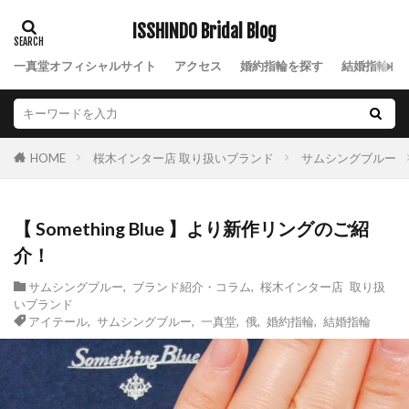
ペタル
ベビージュエリー
ベビーチャーム
ISSHINDO Bridal Blog
ベビーリング
ペリードット
ペリドット
ベル
ベルギー
ベルギーダイヤ
一真堂オフィシャルサイト
アクセス
婚約指輪を探す
結婚指輪を
ベルギーダイヤモンド
ペルセウス
ベルセグレート
ベルフェ
ペルペテルネ
ポージーリング
ホープ
ほしのね
桜木インター店 取り扱いブランド
サムシングブルー
HOME
ホワイトゴールド
ポンテヴェキオ
ポンテヴェキオ、エンゲージリング
【 Something Blue 】より新作リングのご紹
マーキースカット
マキシ
マチルダ
介！
まっすぐ
マット
マリーン
サムシングブルー
,
ブランド紹介・コラム
,
桜木インター店 取り扱
マリッジリング
ミーティア
ミッキー
いブランド
アイテール
,
サムシングブルー
,
一真堂
,
俄
,
婚約指輪
,
結婚指輪
ミッキー結婚指輪
ミニー
ミルア
ミルアモーレ
ミル打ち
ムーティ
ムーンライト
メッセージ
メランジェ