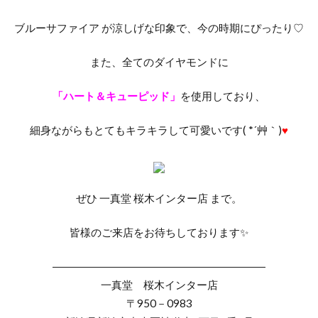
ローズクラシックコレクション
ローズクラシック婚約指輪
ブルーサファイア が涼しげな印象で、今の時期にぴったり♡
ローズクラシック結婚指輪
ローズヒップ
また、全てのダイヤモンドに
ローズヒップデュー
ローブドゥマリエ
ローブドゥマリエデュー
ロイヤル・アッシャー
「ハート＆キューピッド」
を使用しており、
ロイヤル・アッシャー アフターサービス
細身ながらもとてもキラキラして可愛いです( *´艸｀)
♥
ロイヤル・アッシャー セプター
ロイヤル・アッシャー ルフト
ロイヤル・アッシャー・ダイヤモンド
ぜひ 一真堂 桜木インター店 まで。
ロイヤル・アッシャーエタニティリング
ロイヤル・アッシャークラウン
皆様のご来店をお待ちしております✨
ロイヤル・アッシャーセットリング
――――――――――――――――――――
ロイヤル・アッシャーダイヤモンド
一真堂 桜木インター店
ロイヤル・アッシャーとラザールダイヤモンド
〒950－0983