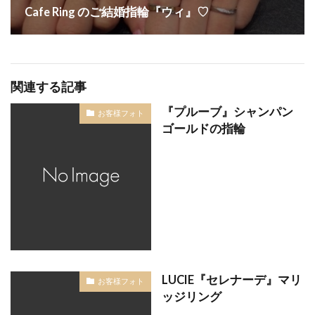
Cafe Ring のご結婚指輪『ウィ』♡
内側デザイン
冬の結婚式
凛
出雲崎
刈羽村
初桜
初桜ピンクサファイア
別々のデザイン
刻印
加茂市
加茂市結婚指輪
北欧
北海道
十日町
関連する記事
十日町市
南蒲原郡
南魚沼市
『プルーブ』シャンパン
お客様フォト
南魚沼市フィッシャー
南魚沼市結婚指輪
単衣
ゴールドの指輪
口コミ
可愛い結婚指輪
和
唐花
地金
埋め込み
大人可愛い
天赦日
太
太い結婚指輪
妙高市
妙高市ロイヤル・アッシャー
妙高市ロイヤルアッシャー
妙高市結婚指輪
婚約ネックレス
婚約指輪
LUCIE『セレナーデ』マリ
婚約指輪 エンゲージリング
お客様フォト
ッジリング
婚約指輪 かっこいい
婚約指輪 サイドビュー