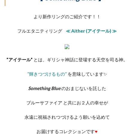
ラピュール
ラフィネ
ラブボンド
ラブリー
ラプンツェル
ラプンツェル結婚指輪
より新作リングのご紹介です！！
リアン
リップル
リファ―ジュ
リファージュ
リフォーム
リボン
フルエタニティリング
≪ Aither (アイテール) ≫
リボンモチーフ
リューズ
リュート
リュミエール
リリーズ
リリィ
リリィデュー
りん
リング
リングピロー
”アイテール”
とは、ギリシャ神話に登場する天空を司る神。
リンコントロ
ル・ルバン
ルイ
ルシエ
”輝きつづけるもの”
を意味しています✨
ルシエ マリッジリング
ルシエエンゲージリング
ルシエブリーズドゥメール
ルシエ婚約指輪
Something Blue
のおまじないを託した
ルシエ着用写真
ルシエ結婚指輪
ルビー
ブルーサファイア と共にお２人の幸せが
ルフテル
ルミ
レアメタル
レイ
レゾナンス
レディアント
レリュイ
永遠に祝福されつづけるよう願いを込めて
ローザ
ローズクラシック
お届けするコレクションです
♥