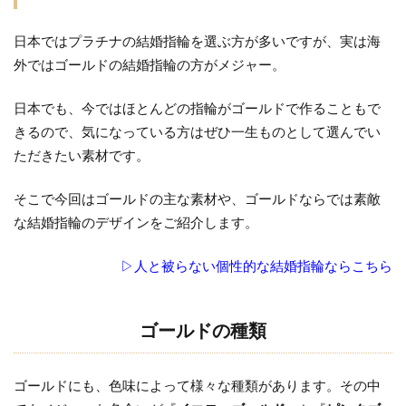
の
日本ではプラチナの結婚指輪を選ぶ方が多いですが、実は海
結
婚
外ではゴールドの結婚指輪の方がメジャー。
指
輪
日本でも、今ではほとんどの指輪がゴールドで作ることもで
を
きるので、気になっている方はぜひ一生ものとして選んでい
選
ただきたい素材です。
ぶ
な
そこで今回はゴールドの主な素材や、ゴールドならでは素敵
ら
な結婚指輪のデザインをご紹介します。
1.1
ゴー
▷人と被らない個性的な結婚指輪ならこちら
ルド
の種
類
ゴールドの種類
1.2
イエ
ゴールドにも、色味によって様々な種類があります。その中
ロー