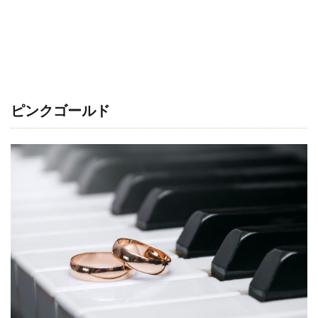
3
新
潟
県
の
ブ
ピンクゴールド
ラ
イ
ダ
ル
ジ
ュ
エ
リ
ー
セ
レ
ク
ト