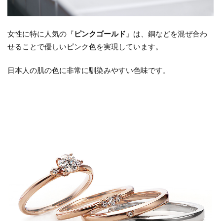
シ
ョ
ッ
女性に特に人気の『
ピンクゴールド
』は、銅などを混ぜ合わ
プ
せることで優しいピンク色を実現しています。
は
こ
日本人の肌の色に非常に馴染みやすい色味です。
ち
ら