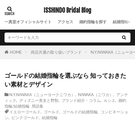
黄色結婚指輪
ISSHINDO Bridal Blog
黒い結婚指輪
一真堂オフィシャルサイト
アクセス
婚約指輪を探す
結婚指輪を
検索
両店共通の取り扱いブランド
N.Y.NIWAKA（ニュー
HOME
ゴールドの結婚指輪を選ぶなら 知っておきた
い素材とデザイン
N.Y.NIWAKA（ニューヨークニワカ）
,
NIWAKA（ニワカ）
,
アンテ
ィック
,
ディズニー美女と野獣
,
ブランド紹介・コラム
,
ルシエ
,
婚約
指輪/結婚指輪 用語集
イエローゴールド
,
ゴールド
,
ゴールドの結婚指輪
,
コンビネーショ
ン
,
ピンクゴールド
,
結婚指輪