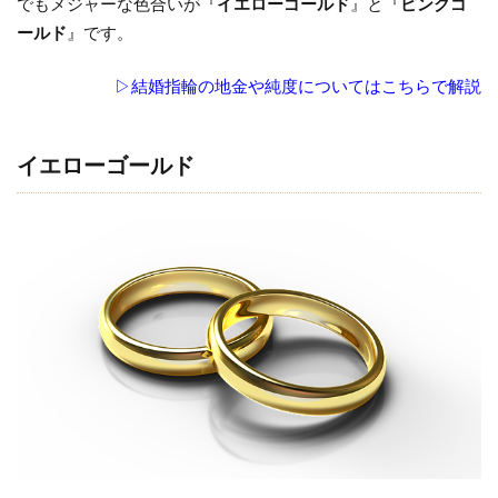
でもメジャーな色合いが『
イエローゴールド
』と『
ピンクゴ
ゴー
ールド
』です。
ルド
▷結婚指輪の地金や純度についてはこちらで解説
1.3
ピン
クゴ
イエローゴールド
ール
ド
1.4
プラ
チナ×
ゴー
ルド
の結
婚指
輪
1.4.1
プラチ