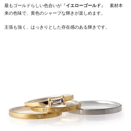
ナ×イエ
最もゴールドらしい色合いが『
イエローゴールド
』 素材本
ローゴ
来の色味で、黄色のシャープな輝きが楽しめます。
ールド
主張も強く、はっきりとした存在感のある輝きです。
1.4.2
プラチ
ナ×ピン
クゴー
ルド
2
ゴ
ー
ル
ド
の
結
婚
指
輪