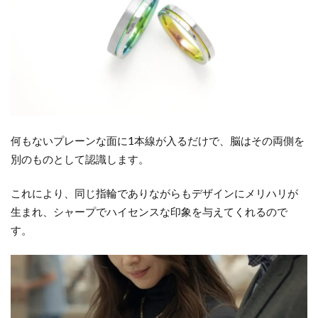
ン
タ
ー
ラ
イ
ン
の
デ
ザ
何もないプレーンな面に1本線が入るだけで、脳はその両側を
イ
別のものとして認識します。
ン3
タ
これにより、同じ指輪でありながらもデザインにメリハリが
イ
生まれ、シャープでハイセンスな印象を与えてくれるので
プ
す。
2.1
①
溝・
彫り
タイ