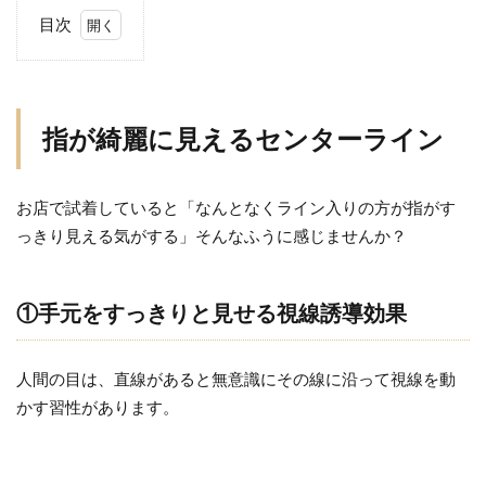
目次
1
指
が
綺
指が綺麗に見えるセンターライン
麗
に
お店で試着していると「なんとなくライン入りの方が指がす
見
え
っきり見える気がする」そんなふうに感じませんか？
る
セ
ン
①手元をすっきりと見せる視線誘導効果
タ
ー
人間の目は、直線があると無意識にその線に沿って視線を動
ラ
かす習性があります。
イ
ン
1.1