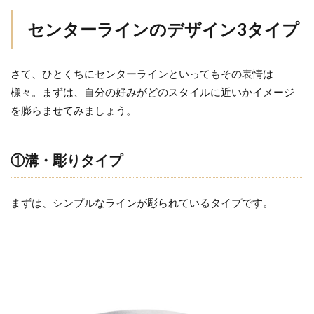
結
センターラインのデザイン3タイプ
婚
指
輪
さて、ひとくちにセンターラインといってもその表情は
を
様々。まずは、自分の好みがどのスタイルに近いかイメージ
見
比
を膨らませてみましょう。
べ
る
①溝・彫りタイプ
な
ら
｜
まずは、シンプルなラインが彫られているタイプです。
一
真
堂
桜
木
イ
ン