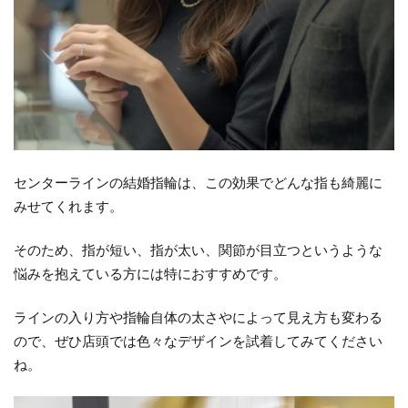
プ
2.2
②ミ
ル打
ちタ
イプ
2.3
センターラインの結婚指輪は、この効果でどんな指も綺麗に
③コ
みせてくれます。
ンビ
タイ
そのため、指が短い、指が太い、関節が目立つというような
プ
悩みを抱えている方には特におすすめです。
3
ま
ラインの入り方や指輪自体の太さやによって見え方も変わる
と
ので、ぜひ店頭では色々なデザインを試着してみてください
め
ね。
セ
ン