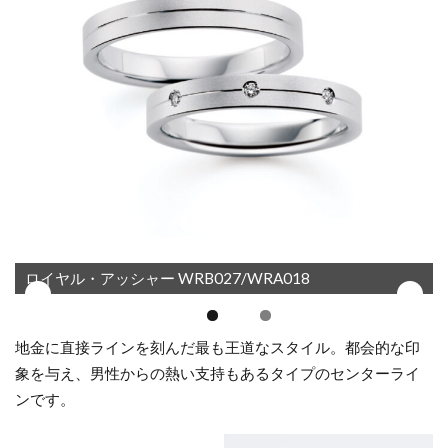
タ
ー
店
ロイヤル・アッシャー WRB027/WRA018
地金に直接ラインを刻んだ最も王道なスタイル。都会的な印
象を与え、男性からの熱い支持もあるタイプのセンターライ
ンです。