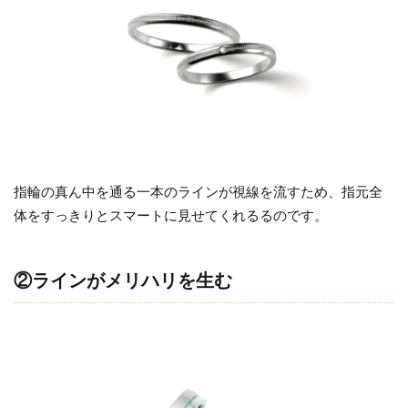
①手
元を
すっ
きり
と見
せる
視線
誘導
効果
指輪の真ん中を通る一本のラインが視線を流すため、指元全
1.2
体をすっきりとスマートに見せてくれるるのです。
②ラ
イン
②ラインがメリハリを生む
がメ
リハ
リを
生む
2
セ