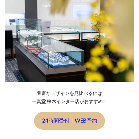
タ
ー
ラ
イ
ン
の
結
婚
指
輪
4
セ
豊富なデザインを見比べるには
ン
一真堂 桜木インター店がおすすめ！
タ
ー
ラ
24時間受付｜WEB予約
イ
ン
の