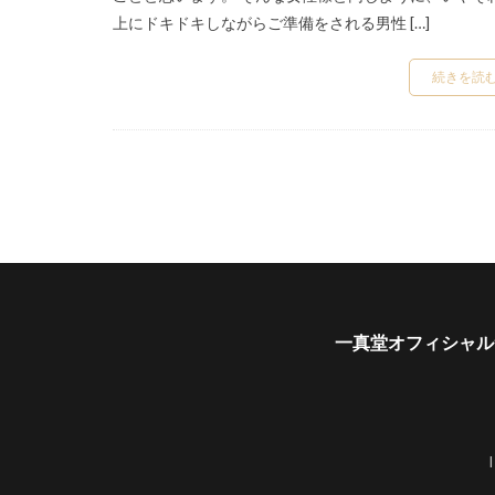
入籍準備
入
上にドキドキしながらご準備をされる男性 […]
凛
出雲崎
続きを読
加茂市結婚指輪
南魚沼市フィッシ
埋め込み
大
妙高市ロイヤルア
婚約指輪 かっこ
婚約指輪 人気
婚約指輪アシンメ
婚約指輪こだわり
一真堂オフィシャル
婚約指輪セットリ
婚約指輪と結婚指
婚約指輪刻印
婚約指輪重ねづけ
山形
山形県