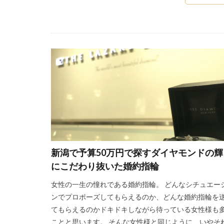
ロイヤルアッシャ
ロイヤルアッシャ
一真堂万代
三条市
三条市
三条市結婚指輪
上越市ロイヤル・
世界一
世界
世界三大カッター
世界三大ダイヤモ
中央宝石研究所
新潟で予算50万円で探すダイヤモンドの輝
人目を惹く
にこだわり抜いた婚約指輪
会津若松市 婚約
女性の一生の憧れである婚約指輪。 どんなシチュエー
佐渡
佐渡市
ンでプロポーズしてもらえるのか、どんな婚約指輪を
俄 結婚指輪 上
てもらえるのかドキドキしながら待っている女性様も
個性的
個性
ことと思います。 そんな女性様と同じように、いやそ