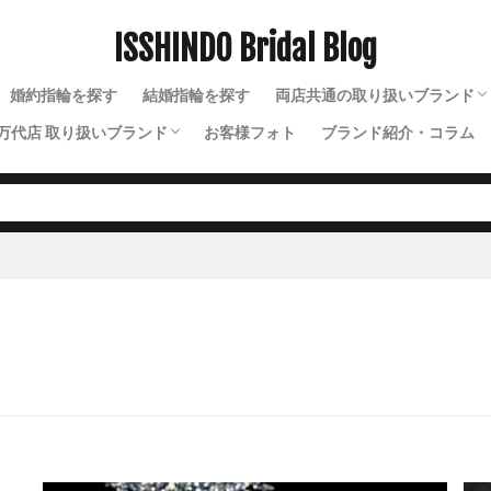
プレシャスダイヤモンド
ブレスレット
プレゼント
プロポーズ
ISSHINDO Bridal Blog
プロポーズプラン 実例
プロポーズリング
プロポーズリング新潟
費用
プロポーズ後
プロポーズ後流れ
プロポーズ新潟
プロポ
婚約指輪を探す
結婚指輪を探す
両店共通の取り扱いブランド
グ
プロメッサ
ヘアライン
ペアリング
ペタル
ベビージ
万代店 取り扱いブランド
お客様フォト
ブランド紹介・コラム
ベビーリング
ペリードット
ペリドット
N.Y.NIWAKA（ニューヨー
NIWAKA（ニワカ）
ルシエ
ベル
ベルギー
ンド
ペルセウス
ベルセグレート
ベルフェ
ペルペテルネ
ソラ
ラザールダイヤモンド
ディズニー
ソウ
イモータル
ジュレット
ストーリーズ
トゥトゥ
のね
ホワイトゴールド
ポンテヴェキオ
ポンテヴェキオ、エンゲー
マキシ
マチルダ
まっすぐ
マット
マリーン
マリ
ミッキー
ミッキー結婚指輪
ミニー
ミルア
ミルアモーレ
ーンライト
メッセージ
メランジェ
メレダイアモンド
メレダ
ッケンダム
モニッケンダムエタニティリング
モニッケンダムダイヤモン
約指輪
モニッケンダム結婚指輪
モルビド
モンスーン
やえが
ゆら
ラザール
ラザールダイアモンド
ラザールダイヤモンド
ンドエタニティ
ラザールダイヤモンドセットリング
ラザールダイヤモ
ンド婚約指輪
ラザールダイヤモンド結婚指輪
ラザールダイヤモンド重