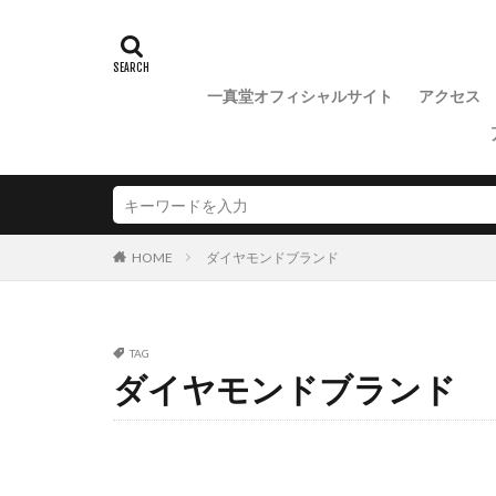
プルメリア
プロポーズ 新潟
プロポーズリング
一真堂オフィシャルサイト
アクセス
プロポーズ用リン
ベビーチャーム
ベルギーダイヤモ
ホープ
ほし
マーキースカット
ダイヤモンドブランド
HOME
ミーティア
ムーティ
ム
モアレ
モニ
TAG
モニッケンダム婚
ダイヤモンドブランド
ゆきつばき
ラザールダイヤモ
ラザールダイヤモ