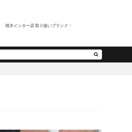
プロポーズ 夏
ーズ準備
桜木インター店 取り扱いブランド
ュエリー
クニワカ）
ベルギーダイヤ
ロイヤルアッシャー
カフェリング
ポンテヴェキオ
アンティック
オクターブ
クッカクッカ
クワンドゥマリアージュ
サムシングブルー
スイートブルー ダイヤモンド
ダブルスタンダードクロージング
ノクル
ピンクドルフィン ダイヤモンド
フィッシャー
プリマポルタ
プルーブ
ラブボンド
ポージーリング
ジリング
ッジリング
ミル打ち
イヤ婚約指輪
ド
すみ
ゆい
ンドネックレス
ねづけ