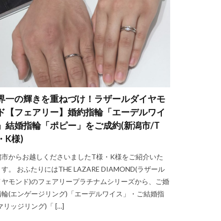
ブリー
ァージュ
リリーズ
ルバン
ルイ
レアメタル
界一の輝きを重ねづけ！ラザールダイヤモ
ローズヒップ
ド【フェアリー】婚約指輪「エーデルワイ
ー
」結婚指輪「ポピー」をご成約(新潟市/T
・K様)
アッシャー ルフト
・アッシャークラウン
潟市からお越しくださいましたT様・K様をご紹介いた
す。 おふたりにはTHE LAZARE DIAMOND(ラザール
イヤモンド)のフェアリープラチナムシリーズから、ご婚
指輪(エンゲージリング)「エーデルワイス」・ご結婚指
マリッジリング)「 […]
ャー結婚指輪