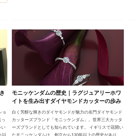
ー
ロイヤルアッシャーカット
ロイヤルアッシャーダイヤモンド
ー結婚指輪
ろか
ロズレ
ロゼットデュー
わ
一真堂
一真堂万代店
一真堂桜木インター店
一真堂結婚指輪
一路
万
 NIWAKA
三条市 婚約指輪
三条市 結婚指輪
三条市NIWAKA
上弦の月
上越
上越 結婚指輪
上越婚約指輪
上越市
アッシャー
上越市結婚指輪
世界3大カッターズブランド
世界3大
三大カッターズダイヤモンド
世界三大カッターズブランド
ズブランドはご存知ですか？ウェブやインスタで結婚指輪・婚約指輪を探すと必ず
ンド
世界三大ダイヤモンドカッター
世界三大ダイヤモンドブランド
予算
五泉市
五泉市結婚指輪
京杢目
京都
人気
き
モニッケンダムの歴史｜ラグジュアリーホワ
他にない
他にないデザインの結婚指輪
令和
会津
会津若松市
イトを生み出すダイヤモンドカッターの歩み
指輪
会津若松市 婚約指輪 俄
会津若松市 結婚指輪
会津若松市
ショ
白く芳醇な輝きのダイヤモンドが魅力の名門ダイヤモンド
佐渡市 結婚指輪
俄
俄 せせらぎ 結婚指輪
俄 婚約指輪
送っ
カッターズブランド「モニッケンダム」。世界三大カッタ
弦の月
俄 結婚指輪 雪佳景
俄正規取扱店
俄結婚指輪
俄結
多い
ーズブランドとしても知られています。 イギリスで花開い
的一真堂
値段
側面ダイヤ
入籍
入籍前にすること
入籍
れ以
たモニッケンダムは、創立から130年以上の歴史があり、