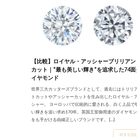
ラザールダイヤモ
ラプンツェル
リフォーム
リリィ
リリ
ルシエ
ルシ
ルシエ婚約指輪
レイ
レゾナ
【比較】ロイヤル・アッシャーブリリアン
ローズクラシック
カット｜”最も美しい輝き”を追求した74面
ローズヒップデュ
イヤモンド
ロイヤル・アッシ
世界三大カッターズブランドとして、過去にはトリリ
ロイヤル・アッシ
トカットやアッシャーカットを生み出したロイヤル・
シャー。 ヨーロッパで伝統的に愛される、白く上品で
ロイヤル・アッシ
い輝きを追い求め170年。英国王室御用達のダイヤモ
ロイヤル・アッシ
をも手がける由緒正しいブランドです。 […]
ロイヤル・アッシ
ロイヤル・アッシ
続きを読