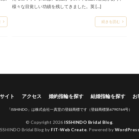
籍準備 結婚指輪
八千代コースター
八重霞
内側
内側デザイ
様々な目覚しい功績を残してきました。英 […]
刈羽村
初桜
初桜ピンクサファイア
別々のデザイン
刻印
む
続きを読む
北欧
北海道
十日町
十日町市
南蒲原郡
南魚沼市
ャー
南魚沼市結婚指輪
単衣
口コミ
可愛い結婚指輪
和
人可愛い
天赦日
太
太い結婚指輪
妙高市
妙高市ロイヤ
ッシャー
妙高市結婚指輪
婚約ネックレス
婚約指輪
婚約指輪
いい
婚約指輪 サイドビュー
婚約指輪 サプライズ
婚約指輪 モ
婚約指輪 横顔
婚約指輪 相場
婚約指輪30万予算
婚約指輪NIW
トリー
婚約指輪お返し
婚約指輪かわいい
婚約指輪ゴールド
ない
婚約指輪コンビ
婚約指輪シンプル
婚約指輪スリーストーン
サイト
アクセス
婚約指輪を探す
結婚指輪を探す
お
ング
婚約指輪ダイヤモンド
婚約指輪ディズニープリンセス
婚約指
輪の違い
婚約指輪ピンクゴールド
婚約指輪人気
婚約指輪値段
「ISSHINDO」は株式会社一真堂の登録商標です（登録商標第6790764号）
婚約指輪可愛い
婚約指輪指南書シリーズ
婚約指輪新潟
婚約指輪
© Copyright 2026
ISSHINDO Bridal Blog
.
宝石
小さなサイズの婚約指輪
小さなサイズの結婚指輪
小千
ISSHINDO Bridal Blog by
FIT-Web Create
. Powered by
WordPres
幅広
幅広の結婚指輪
式場下見
式場打ち合わせ
式場見