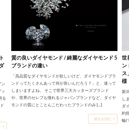
ンド限定
ラタシェ
ラピュール
ラフィネ
ラブボンド
ラ
ラプンツェル結婚指輪
リアン
リップル
リファ―ジュ
リフ
リボン
リボンモチーフ
リューズ
リュート
リュミエール
ィデュー
りん
リング
リングピロー
リンコントロ
ル・
エ マリッジリング
ルシエエンゲージリング
ルシエブリーズドゥメール
ルシエ着用写真
ルシエ結婚指輪
ルビー
ルフテル
ルミ
ンス
レディアント
レリュイ
ローザ
ローズクラシック
ト
質の良いダイヤモンド / 綺麗なダイヤモンド 5
世
コレクション
ローズクラシック婚約指輪
ローズクラシック結婚指輪
ダ
ブランドの違い
ン
ー
ローブドゥマリエ
ローブドゥマリエデュー
ロイヤル・アッシャ
ス
「高品質なダイヤモンドが欲しいけど、ダイヤモンドブラ
様
ャー アフターサービス
ロイヤル・アッシャー セプター
ロイヤル・
ンドってたくさんあって何が良いんだろう？」と、迷って
アン
ャー・ダイヤモンド
ロイヤル・アッシャーエタニティリング
ロイヤル
しまいますよね。 そこで世界三大カッターズブランド
アッ
新
や、世界のセレブも憧れるジャパンブランドなど、ダイヤ
明る
ャーセットリング
ロイヤル・アッシャーダイヤモンド
しま
モンドの質にとことんこだわったブランドのみ […]
ンド
ダ
ャーとラザールダイヤモンド
ロイヤル・アッシャーネックレス
約
ャーハーフエタニティ
ロイヤル・アッシャーフルエタニティ
続きを読む
輪(
ャー婚約ネックレス
ロイヤル・アッシャー婚約指輪
ロイヤル・アッシ
む