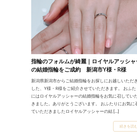
トロワノワデュー
ニューヨークニワ
ネッサンス
ハードプラチナ
ハーフエタニティ
バゲットカットダ
バレッティ
指輪のフォルムが綺麗｜ロイヤルアッシャ
ピッチカ
ひ
の結婚指輪をご成約 新潟市Y様・R様
ピンクサファイア
新潟県新潟市からご結婚指輪をお探しにお越しいただ
ピンクダイヤモン
した、Y様・R様をご紹介させていただきます。 おふた
ファンタジア
にはロイヤルアッシャーの結婚指輪をお気に召してい
フィナンシェ
きました。ありがとうございます。 おふたりにお気に
ていただきましたロイヤルアッシャーの結 […]
フェアリープラチ
フォーエバーマー
続きを読
プオルッカ