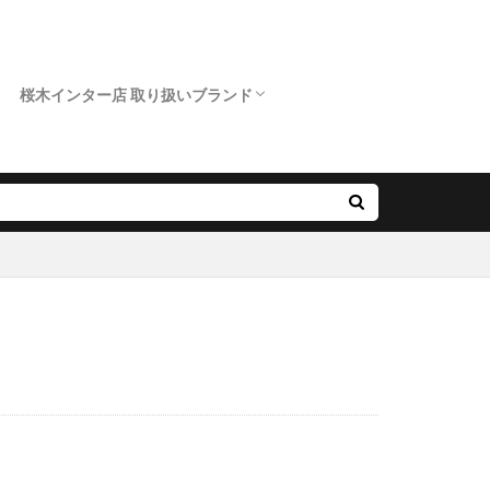
定書
タ
桜木インター店 取り扱いブランド
チタン 結婚指輪
テ・オ・レ
クニワカ）
ロイヤルアッシャー
カフェリング
ポンテヴェキオ
アンティック
オクターブ
クッカクッカ
クワンドゥマリアージュ
サムシングブルー
スイートブルー ダイヤモンド
ダブルスタンダードクロージング
ノクル
ピンクドルフィン ダイヤモンド
フィッシャー
プリマポルタ
プルーブ
ラブボンド
ンデレラ結婚指輪
クゴールド
約指輪結婚指輪
ディズニー刻印
印
レ
デュウ
ル
トロワノワ