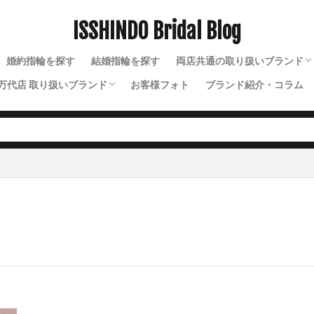
さ
ダイヤモンド新潟
ダイヤモンド知識
ダイヤモンド結婚指輪
け方
ダイヤモンド輝きの種類
ISSHINDO Bridal Blog
ダイヤモンド鑑別書
ダイヤモンド鑑
機関
ダイヤモンド雑学
ダイヤ一石シンプル
ダズリン
ダブス
婚約指輪を探す
結婚指輪を探す
両店共通の取り扱いブランド
ドクロージング
タワーケース
タンタル
タンタル 結婚指輪
万代店 取り扱いブランド
お客様フォト
ブランド紹介・コラム
ちゅうぞうせいほう
つきさい
つち目
ツヤ消し
つや消し
N.Y.NIWAKA（ニューヨー
NIWAKA（ニワカ）
ルシエ
ディスティニー
ディズニー
ディズニーシンデレラ
ディズニーシ
ソラ
ラザールダイヤモンド
ディズニー
ソウ
イモータル
ジュレット
ストーリーズ
トゥトゥ
レス
ディズニーの婚約指輪
ディズニーの結婚指輪
ディズニーピン
ゴールド結婚指輪
ディズニーファンタジア
ディズニーファンタジア婚
タジア結婚指輪
ディズニーブライダル
ディズニープラチナ
ナ結婚指輪
ディズニープリンセス
ディズニープリンセス指輪
ーズ婚約指輪
ディズニーランドプロポーズ
ディズニーリングピロー
輪
ディズニー王子指輪
ディズニー結婚指輪
ディズニー結婚指輪刻
輪婚約指輪
ディズニー結婚指輪絵文字
ディズニー美女と野獣
テオ
テンダー
ドイツ 結婚指輪
トゥクパティ
トゥジュールアンサンブ
トゥルース
ドルフィン
ドレープ
ドレス選び
ドロフィン