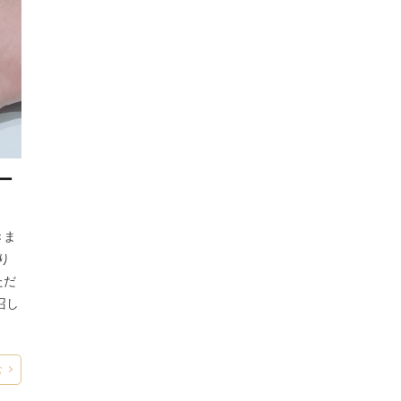
ナオ
なごみ
ナチュラル
ナンバーワン
にいがた
カ
ニューヨーク俄
にわか
にわか結婚指輪
ヌーボラ
ネ
ノーブル
ノイルト
ノエル
ノクル
のどか
ハート
ハーフエタニティ
ハーフエタニティ 個性的
ハーフエタニティウェ
リング
ハーフエタニティ結婚指輪
ハーモニー
パヴェ
ハウス
イヤ
ハッピーハート
はなうらら
はなゆき
パニエ
パル
ハワイアン
ハワイアンジュエリー
ハワイアンジュエリー重ねづけ
ー
なた
ピンクゴールド
ピンクゴールド 結婚指輪
ピンクゴールドア
ピンクダイアモンド
ピンクダイヤ
ピンクダイヤモンド
きま
ド婚約指輪
ピンクダイヤモンド結婚指輪
ピンクドルフィン
ファッ
り
ファンタジア結婚指輪
フィオラート、プラチナ
フィッシャー
フ
ただ
フィユ
フェアリー
フェアリーシリーズ
フェアリープラチナ
召し
ナム
フェディオ
フォーエバーマーク
ク、ダイヤモンド、婚約指輪、エンゲージリング
フォーエバーマークダイヤ
む
フォルム
フォンダント
プティ
プラージュ
プラージュ デュ