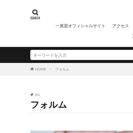
ダイヤモンド大き
ダイヤモンド見分
ダイヤモンド鑑定
一真堂オフィシャルサイト
アクセス
ダブルスタンダー
チタンリング
テ・ルージュ
ディズニーネック
ディズニーピンク
フォルム
HOME
ディズニーファン
ディズニープラチ
ディズニープロポ
TAG
ディズニー婚約指
フォルム
ディズニー結婚指
テレビ放送
ドゥブリーズ