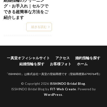
結婚指輪のクリーニン
グ・お手入れ｜セルフで
TO TWO
V字デザイン
できる超簡単な方法をご
V字ハーフエタニティ結婚指輪
Words
紹介します
WRA026
WRA037
WRB037
Xmas
続きを読む
Xmasブライダルフェア
YG
アイスブルーダイヤ
アイスブルーダイヤモンド
アイテール
あいの風
あかね
あかねぐも
あきのくれない
アクア
アクアマリン
一真堂オフィシャルサイト
アクセス
婚約指輪を探す
あさは
アッシェマチュリテ
結婚指輪を探す
お客様フォト
ホーム
アッシュマ・チュリテ
アニバーサリージュエリー
「ISSHINDO」は株式会社一真堂の登録商標です（登録商標第6790764号）
アプリコット
あや
アラジン
アリア
アルク
アレルギー
アレルギーフリー
© Copyright 2026
ISSHINDO Bridal Blog
.
ISSHINDO Bridal Blog by
FIT-Web Create
. Powered by
アレンジ
アンサンブル
アンジェ
WordPress
.
アンジュ
アンティーク
アンティークな結婚指輪
アンティック