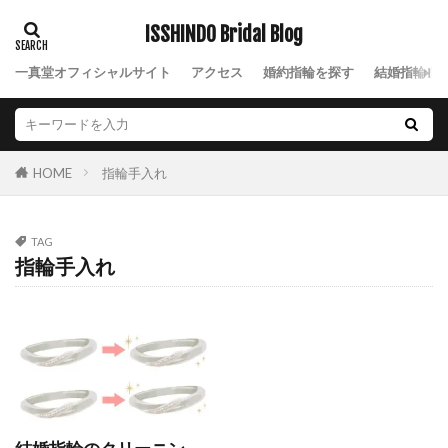
NIWAKA結婚指輪禅の輪
NIWAKA結婚指輪笹舟
ISSHINDO Bridal Blog
NIWAKA結婚指輪風神
NIWAKA綺羅
一真堂オフィシャルサイト
アクセス
婚約指輪を探す
結婚指輪を
NIWAKA花咲
NIWAKA花篝
NIWAKA花麗
NIWAKA茜
NIWAKA茜雲
NIWAKA長次郎
NIWAKA雪佳景
NIWAKA雲龍
NIWAKA雷神
指輪手入れ
HOME
NIWAKA露華
NIWAKA鯨
NIWAKA麗
NIWAK結婚指輪雲龍
nocur
TAG
NST新潟総合テレビ
Nスタ
Palais
指輪手入れ
Ponte Vecchio
Q&A
Quand de Mariage
Royal Asscher
ROYAL ASSCHER DIAMOND
RYUZ
Smile
SO
Something Blue
SORA
SORA(ソラ)
SORAオーダー会
SORA結婚指輪
sowi
SO結婚指輪
Sweet
SWEET BLUE DIAMOND
THE LAZARE DIAMOND