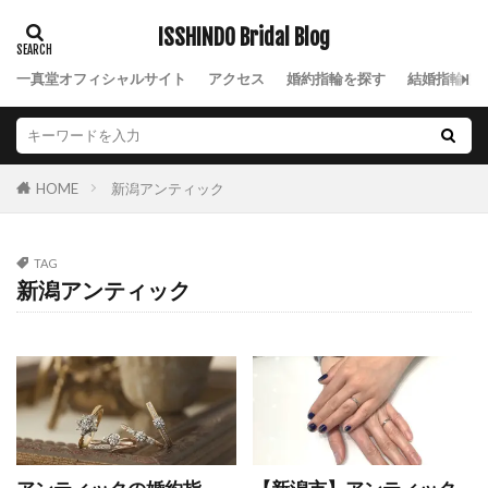
NIWAKA結婚指輪風神
NIWAKA綺羅
ISSHINDO Bridal Blog
NIWAKA花咲
NIWAKA花篝
NIWAKA花麗
一真堂オフィシャルサイト
アクセス
婚約指輪を探す
結婚指輪を
NIWAKA茜
NIWAKA茜雲
NIWAKA長次郎
NIWAKA雪佳景
NIWAKA雲龍
NIWAKA雷神
NIWAKA露華
NIWAKA鯨
NIWAKA麗
新潟アンティック
HOME
NIWAK結婚指輪雲龍
nocur
Nスタ
Palais
Ponte Vecchio
Q&A
TAG
Quand de Mariage
Royal Asscher
新潟アンティック
ROYAL ASSCHER DIAMOND
RYUZ
Smile
SO
Something Blue
SORA
SORA(ソラ)
SORAオーダー会
SORA結婚指輪
sowi
SO結婚指輪
Sweet
SWEET BLUE DIAMOND
THE LAZARE DIAMOND
TO TWO
V字デザイン
V字ハーフエタニティ結婚指輪