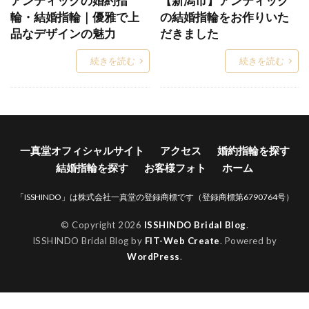
アンティックの婚約指
【新潟市】アンティック
輪・結婚指輪｜優雅で上
の結婚指輪をお作りいた
Words
WRA026
WRA037
WRB037
品なデザインの魅力
だきました
Xmas
Xmasブライダルフェア
YG
アイスブルーダイヤ
アイスブルーダイヤモンド
続きを読む
続きを読む
アイテール
あいの風
あかね
あかねぐも
あきのくれない
アクア
アクアマリン
あさは
アッシェマチュリテ
アッシュマ・チュリテ
アニバーサリージュエリー
一真堂オフィシャルサイト
アクセス
婚約指輪を探す
結婚指輪を探す
お客様フォト
ホーム
アプリコット
あや
アリア
アルク
アレルギー
アレルギーフリー
アレンジ
「ISSHINDO」は株式会社一真堂の登録商標です（登録商標第6790764号）
アンサンブル
アンジェ
アンジュ
© Copyright 2026
ISSHINDO Bridal Blog
.
アンティーク
アンティークな結婚指輪
ISSHINDO Bridal Blog by
FIT-Web Create
. Powered by
WordPress
.
アンティック
アンティック婚約指輪
アンティック結婚指輪
アントワープ
い
いい夫婦の日
イエロ
イエローゴールド