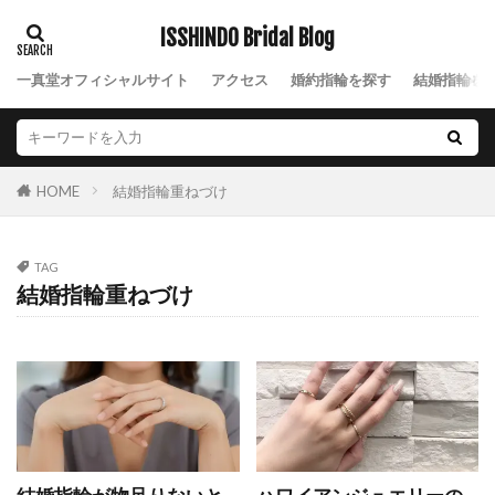
V字ハーフエタニティ結婚指輪
Words
ISSHINDO Bridal Blog
WRA026
WRA037
WRB037
Xmas
一真堂オフィシャルサイト
アクセス
婚約指輪を探す
結婚指輪を
Xmasブライダルフェア
YG
アイスブルーダイヤ
アイスブルーダイヤモンド
アイテール
あいの風
あかね
あかねぐも
結婚指輪重ねづけ
HOME
あきのくれない
アクア
アクアマリン
あさは
アッシェマチュリテ
アッシュマ・チュリテ
アニバーサリージュエリー
TAG
結婚指輪重ねづけ
アプリコット
あや
アラジン
アリア
アルク
アレルギー
アレルギーフリー
アレンジ
アンサンブル
アンジェ
アンジュ
アンティーク
アンティークな結婚指輪
アンティック
アンティック婚約指輪
アンティック結婚指輪