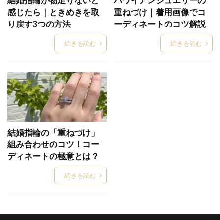
結婚指輪が物足りないと
ハワイアンジュエリーの
アントワープ
い
いい夫婦の日
イエロ
感じたら｜ときめきを取
重ねづけ｜着用画像でコ
イエローゴールド
イエローゴールドアレンジ
り戻す3つの方法
ーディネートのコツ解説
いっしんどう
イモータル
インサイドストーン
続きを読む
続きを読む
インサイドセッティング
インスタグラム
インスタ映え
インフィニート
ヴァニーユ
ウィ
ういざくら
ウィデュー
ウィル
ウェーブ
ウェーブ（S字）結婚指輪選び方
ウェーブ結婚指輪
ウォッチ
エタニティ
結婚指輪の「重ねづけ」
エタニティリング
エタニティリング普段使い
組み合わせのコツ！コー
エタニティリング種類
エテルニーナ
ディネートの極意とは？
エテルノセッティング
エメラルド
続きを読む
エンゲージネックレス
エンゲージリング
オーダーメイド
オーダーメイド会
オーダー会
オートクチュール
オーロラ
オクターブ