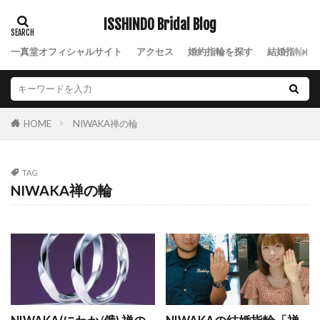
アイテール
ISSHINDO Bridal Blog
あいの風
あかね
あかねぐも
あきのくれない
アクア
アクアマリン
一真堂オフィシャルサイト
アクセス
婚約指輪を探す
結婚指輪を
あさは
アッシェマチュリテ
アッシュマ・チュリテ
アニバーサリージュエリー
アプリコット
あや
アリア
アルク
NIWAKA禅の輪
HOME
アレルギー
アレルギーフリー
アレンジ
アンサンブル
アンジェ
アンジュ
TAG
アンティーク
アンティークな結婚指輪
NIWAKA禅の輪
アンティック
アンティック婚約指輪
アンティック結婚指輪
アントワープ
い
いい夫婦の日
イエロ
イエローゴールド
イエローゴールドアレンジ
いっしんどう
イモータル
インサイドストーン
インサイドセッティング
インスタグラム