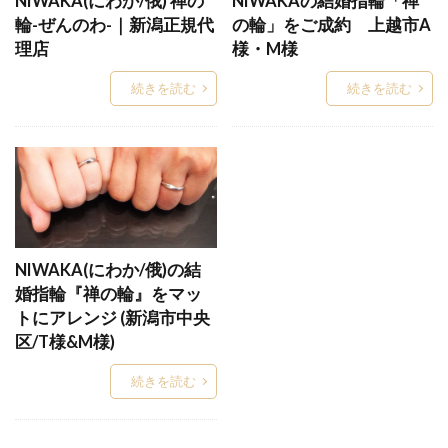
NIWAKA(にわか/俄) 禅の
NIWAKAの結婚指輪「禅
輪-ぜんのわ-｜新潟正規代
の輪」をご成約 上越市A
インスタ映え
インフィニート
ヴァニーユ
理店
様・M様
ウィ
ういざくら
ウィデュー
ウィル
続きを読む
続きを読む
ウェーブ
ウェーブ（S字）結婚指輪選び方
ウェーブ結婚指輪
ウォッチ
エタニティ
エタニティリング
エタニティリング普段使い
エタニティリング種類
エテルニーナ
エテルノセッティング
エメラルド
エンゲージネックレス
エンゲージリング
NIWAKA(にわか/俄)の結
オーダーメイド
オーダーメイド会
オーダー会
婚指輪『禅の輪』をマッ
トにアレンジ (新潟市中央
オートクチュール
オーロラ
オクターブ
区/T様&M様)
おしゃれ
おしゃれ結婚指輪
オペラ
続きを読む
オリエンタルビューティー
オリジナル
オリジナルマーク
お悩み解決
お洒落
ガーランド
カシオペア
カシケイ