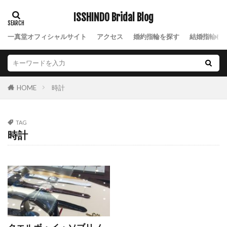
NIWAKA結婚指輪風神
NIWAKA綺羅
ISSHINDO Bridal Blog
NIWAKA花咲
NIWAKA花篝
NIWAKA花麗
一真堂オフィシャルサイト
アクセス
婚約指輪を探す
結婚指輪を
NIWAKA茜
NIWAKA茜雲
NIWAKA長次郎
NIWAKA雪佳景
NIWAKA雲龍
NIWAKA雷神
NIWAKA露華
NIWAKA鯨
NIWAKA麗
時計
HOME
NIWAK結婚指輪雲龍
nocur
Nスタ
Palais
Ponte Vecchio
Q&A
TAG
Quand de Mariage
Royal Asscher
時計
ROYAL ASSCHER DIAMOND
RYUZ
Smile
SO
Something Blue
SORA
SORA(ソラ)
SORAオーダー会
SORA結婚指輪
sowi
SO結婚指輪
Sweet
SWEET BLUE DIAMOND
THE LAZARE DIAMOND
TO TWO
V字デザイン
V字ハーフエタニティ結婚指輪