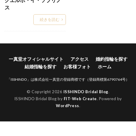
クエルボ・イ・ソブリノ
ス
Words
WRA026
WRA037
WRB037
Xmas
Xmasブライダルフェア
YG
続きを読む
アイスブルーダイヤ
アイスブルーダイヤモンド
アイテール
あいの風
あかね
あかねぐも
あきのくれない
アクア
アクアマリン
あさは
アッシェマチュリテ
一真堂オフィシャルサイト
アクセス
婚約指輪を探す
アッシュマ・チュリテ
アニバーサリージュエリー
結婚指輪を探す
お客様フォト
ホーム
アプリコット
あや
アリア
アルク
「ISSHINDO」は株式会社一真堂の登録商標です（登録商標第6790764号）
アレルギー
アレルギーフリー
アレンジ
© Copyright 2026
ISSHINDO Bridal Blog
.
アンサンブル
アンジェ
アンジュ
ISSHINDO Bridal Blog by
FIT-Web Create
. Powered by
アンティーク
アンティークな結婚指輪
WordPress
.
アンティック
アンティック婚約指輪
アンティック結婚指輪
アントワープ
い
いい夫婦の日
イエロ
イエローゴールド